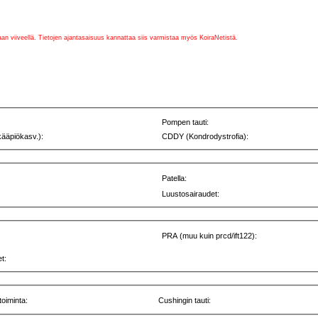
vaan viiveellä. Tietojen ajantasaisuus kannattaa siis varmistaa myös KoiraNetistä.
Pompen tauti:
kääpiökasv.):
CDDY (Kondrodystrofia):
Patella:
Luustosairaudet:
PRA (muu kuin prcd/ift122):
t:
toiminta:
Cushingin tauti: