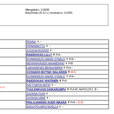
Allergialuku: 0,5938
Ikäryhmän (8-12 v.) keskiarvo: 0,5491
PENNU
✝
~
PIPARMINTTU
✝
~
JUOKSA RONSSI
✝
RAIDDOKAS LILLY
✝
PrA
KIVIMANNUN SAKKE-STAALO
✝
PrA
~
MENNINKÄISEN AIKAMERKKI
✝
PrB
LAKKANEVAS BEANA BIRKA
✝
PrA
~
COSSAKS BOTNIC BALANSSI
✝
M
Ä
KIVIMANNUN SAKKE-STAALO
✝
PrA
~
RAIDDOKAS YKKÖNEN
✝
PrA
HATTIVATIN MITRI
✝
~
c
Li
TUULENKUUN DAIKARUMPU
✝
PrA
IfC
AkPOU1F1: B
~
JUOKSA YLKÄ
✝
JUOKSA VÄRE
✝
PIHLAJAMÄEN AUER-WAARA
✝
PrA
~
D
M
SAGA POLARIS NOELLA
✝
~