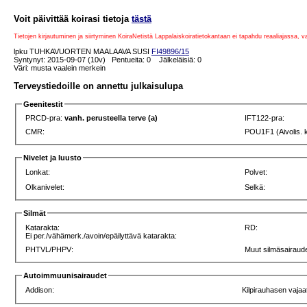
Voit päivittää koirasi tietoja
tästä
Tietojen kirjautuminen ja siirtyminen KoiraNetistä Lappalaiskoiratietokantaan ei tapahdu reaaliajassa, 
lpku TUHKAVUORTEN MAALAAVA SUSI
FI49896/15
Syntynyt: 2015-09-07 (10v) Pentueita: 0 Jälkeläisiä: 0
Väri: musta vaalein merkein
Terveystiedoille on annettu julkaisulupa
Geenitestit
PRCD-pra:
vanh. perusteella terve (a)
IFT122-pra:
CMR:
POU1F1 (Aivolis. 
Nivelet ja luusto
Lonkat:
Polvet:
Olkanivelet:
Selkä:
Silmät
Katarakta:
RD:
Ei per./vähämerk./avoin/epäilyttävä katarakta:
PHTVL/PHPV:
Muut silmäsairaude
Autoimmuunisairaudet
Addison:
Kilpirauhasen vajaa