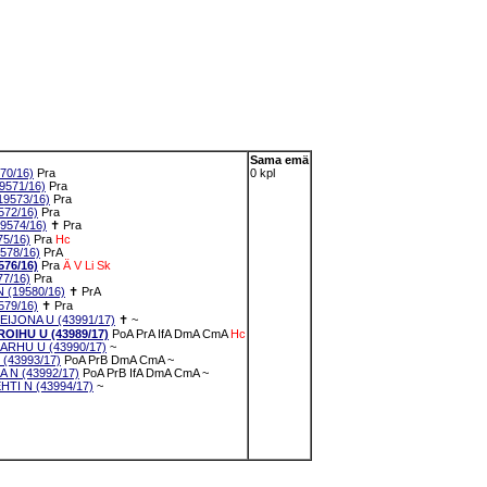
Sama emä
70/16)
Pra
0 kpl
571/16)
Pra
9573/16)
Pra
72/16)
Pra
9574/16)
✝
Pra
5/16)
Pra
Hc
578/16)
PrA
76/16)
Pra
Ä
V
Li
Sk
7/16)
Pra
(19580/16)
✝
PrA
79/16)
✝
Pra
JONA U (43991/17)
✝
~
IHU U (43989/17)
PoA
PrA
IfA
DmA
CmA
Hc
RHU U (43990/17)
~
43993/17)
PoA
PrB
DmA
CmA
~
N (43992/17)
PoA
PrB
IfA
DmA
CmA
~
I N (43994/17)
~