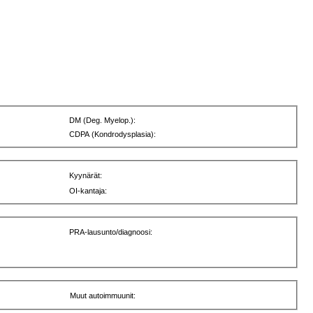
DM (Deg. Myelop.):
CDPA (Kondrodysplasia):
Kyynärät:
OI-kantaja:
PRA-lausunto/diagnoosi:
Muut autoimmuunit: