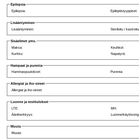
Epilepsia
Epilepsia:
Epileptistyyppiset:
Lisääntyminen
Lisääntyminen:
Steriloitu / kastroit
Sisäelimet yms.
Maksa:
Keuhkot:
Kurkku:
Napatyrä:
Hampaat ja purenta
Hammaspuutokset:
Purenta:
Allergiat ja iho-oireet
Allergiat ja iho-oireet:
Luonne ja testitulokset
LTE:
MH:
Ääniherkkyys:
Luonne/käytösong
Muuta
Muuta: