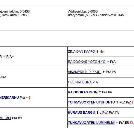
atoimintaluku: 0,3438
Addisonluku: 0,0000
) keskiarvo: 0,2859
Ikäryhmän (8-12 v.) keskiarvo: 0,0145
ZINAIDAN KAAPO
✝
Hc
R
✝
PrA
~
RAIDDOKAS YÖTÖN YÖ
✝
PrA
AIKAMERKIN PIPPURI
✝
PrA
IfA
AkA
HULINAHELINÄ
PrA
RAIDDOKAS IGOR
✝
Pra
Ka
MERIKARHU
Pra
~
S
TUHKAVUORTEN UTUHUNTU
✝
PoA
PrA
H
HURAUS BARGU
✝
L
PoA
PrA
IfA
N IMPI
Pra
IfB
TUHKAVUORTEN LUMIHELMI
✝
PrA
IfB
Sk