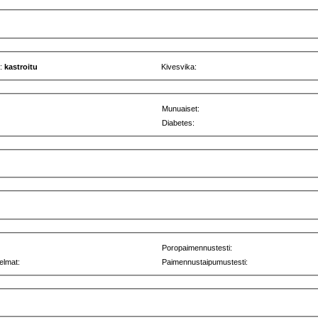
u:
kastroitu
Kivesvika:
Munuaiset:
Diabetes:
Poropaimennustesti:
elmat:
Paimennustaipumustesti: