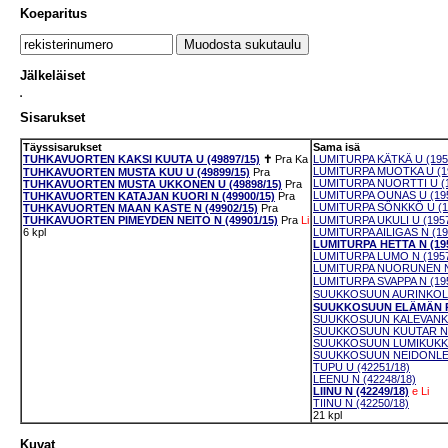
Koeparitus
Jälkeläiset
Sisarukset
Täyssisarukset
Sama isä
TUHKAVUORTEN KAKSI KUUTA U (49897/15)
✝
Pra
Ka
LUMITURPA KÄTKÄ U (195
LUMITURPA MUOTKA U (19
TUHKAVUORTEN MUSTA KUU U (49899/15)
Pra
LUMITURPA NUORTTI U (1
TUHKAVUORTEN MUSTA UKKONEN U (49898/15)
Pra
LUMITURPA OUNAS U (195
TUHKAVUORTEN KATAJAN KUORI N (49900/15)
Pra
LUMITURPA SÖNKKÖ U (1
TUHKAVUORTEN MAAN KASTE N (49902/15)
Pra
TUHKAVUORTEN PIMEYDEN NEITO N (49901/15)
Pra
Li
LUMITURPA UKULI U (1957
6 kpl
LUMITURPA AILIGAS N (19
LUMITURPA HETTA N (195
LUMITURPA LUMO N (1957
LUMITURPA NUORUNEN N 
LUMITURPA SVAPPA N (195
SUUKKOSUUN AURINKOLEI
SUUKKOSUUN ELÄMÄN RO
SUUKKOSUUN KALEVANKA
SUUKKOSUUN KUUTAR N (
SUUKKOSUUN LUMIKUKKA 
SUUKKOSUUN NEIDONLEHT
TUPU U (42251/18)
LEENU N (42248/18)
LIINU N (42249/18)
e
Li
TIINU N (42250/18)
21 kpl
Kuvat