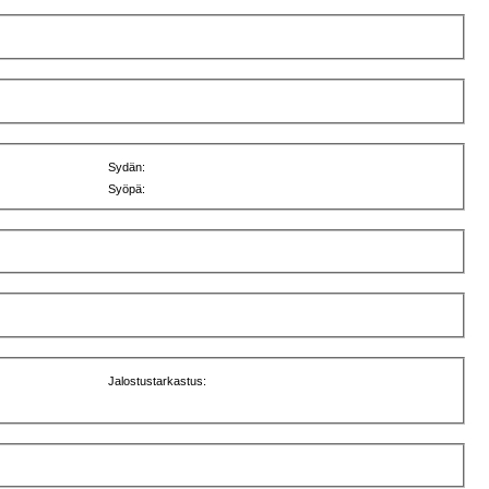
Sydän:
Syöpä:
Jalostustarkastus: