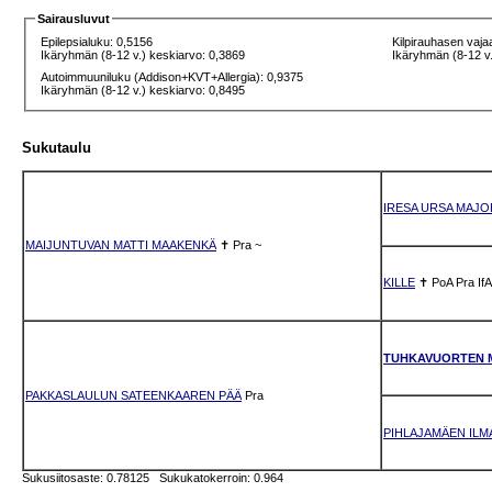
Sairausluvut
Epilepsialuku: 0,5156
Kilpirauhasen vaja
Ikäryhmän (8-12 v.) keskiarvo: 0,3869
Ikäryhmän (8-12 v.
Autoimmuuniluku (Addison+KVT+Allergia): 0,9375
Ikäryhmän (8-12 v.) keskiarvo: 0,8495
Sukutaulu
IRESA URSA MAJO
MAIJUNTUVAN MATTI MAAKENKÄ
✝
Pra
~
KILLE
✝
PoA
Pra
IfA
TUHKAVUORTEN 
PAKKASLAULUN SATEENKAAREN PÄÄ
Pra
PIHLAJAMÄEN ILMA
Sukusiitosaste: 0.78125 Sukukatokerroin: 0.964