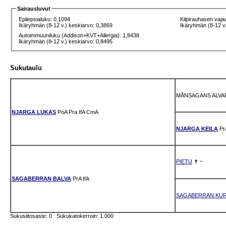
Sairausluvut
Epilepsialuku: 0,1094
Kilpirauhasen vaja
Ikäryhmän (8-12 v.) keskiarvo: 0,3869
Ikäryhmän (8-12 v.
Autoimmuuniluku (Addison+KVT+Allergia): 1,8438
Ikäryhmän (8-12 v.) keskiarvo: 0,8495
Sukutaulu
MÅNSAGANS ALV
NJARGA LUKAS
PoA
Pra
IfA
CmA
NJARGA KEILA
Pr
PIETU
✝
~
SAGABERRAN BALVA
PrA
IfA
SAGABERRAN KUR
Sukusiitosaste: 0 Sukukatokerroin: 1.000