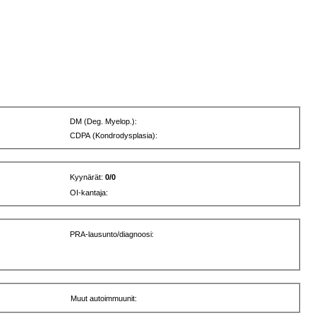
DM (Deg. Myelop.):
CDPA (Kondrodysplasia):
Kyynärät:
0/0
OI-kantaja:
PRA-lausunto/diagnoosi:
Muut autoimmuunit: