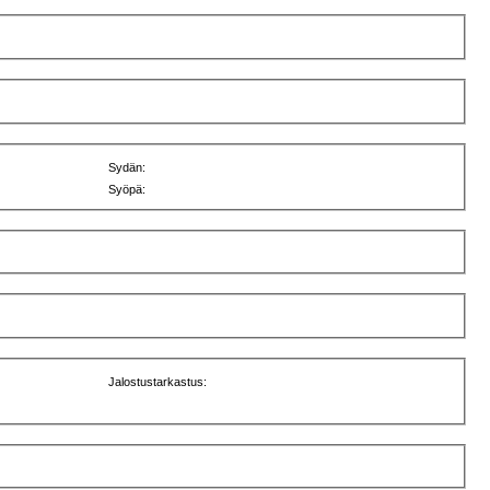
Sydän:
Syöpä:
Jalostustarkastus: