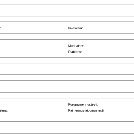
:
Kivesvika:
Munuaiset:
Diabetes:
Poropaimennustesti:
elmat:
Paimennustaipumustesti: