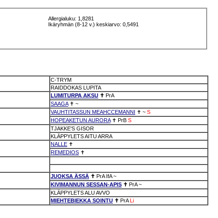
Allergialuku: 1,8281
Ikäryhmän (8-12 v.) keskiarvo: 0,5491
C-TRYM
RAIDDOKAS LUPITA
LUMITURPA AKSU
✝
PrA
SAAGA
✝
~
VAUHTITASSUN MEAHCCEMANNI
✝
~
S
HOPEAKETUN AURORA
✝
PrB
S
TJAKKE'S GISOR
KLÄPPYLETS AITU ARRA
NALLE
✝
REMEDIOS
✝
JUOKSA ÄSSÄ
✝
PrA
IfA
~
KIVIMANNUN SESSAN-APIS
✝
PrA
~
KLÄPPYLETS ALU AVVO
MIEHTEBIEKKA SOINTU
✝
PrA
Li