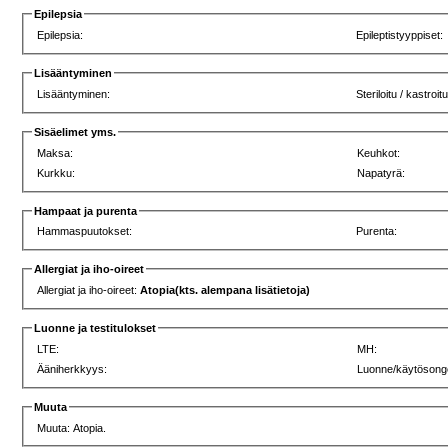
Epilepsia
Epilepsia:
Epileptistyyppiset:
Lisääntyminen
Lisääntyminen:
Steriloitu / kastroitu
Sisäelimet yms.
Maksa:
Keuhkot:
Kurkku:
Napatyrä:
Hampaat ja purenta
Hammaspuutokset:
Purenta:
Allergiat ja iho-oireet
Allergiat ja iho-oireet:
Atopia(kts. alempana lisätietoja)
Luonne ja testitulokset
LTE:
MH:
Ääniherkkyys:
Luonne/käytösong
Muuta
Muuta: Atopia.