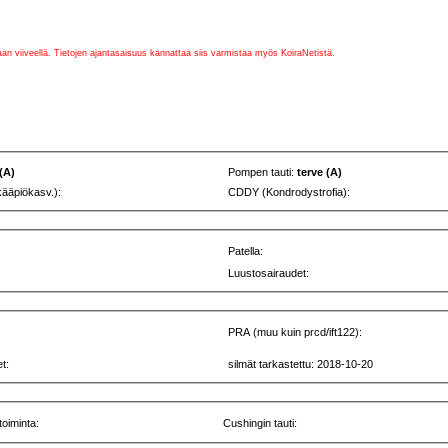
vaan viiveellä. Tietojen ajantasaisuus kannattaa siis varmistaa myös KoiraNetistä.
 (A)
Pompen tauti:
terve (A)
kääpiökasv.):
CDDY (Kondrodystrofia):
Patella:
Luustosairaudet:
PRA (muu kuin prcd/ift122):
t:
silmät tarkastettu: 2018-10-20
toiminta:
Cushingin tauti: