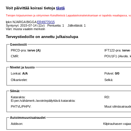
Voit päivittää koirasi tietoja
tästä
Tietojen kirjautuminen ja siirtyminen KoiraNetistä Lappalaiskoiratietokantaan ei tapahdu reaaliajassa, 
lpkn NJARGA BIGGA
ER49770/15
Syntynyt: 2015-07-14 (11v) Pentueita: 1 Jälkeläisiä: 1
Väri: musta vaalein merkein
Terveystiedoille on annettu julkaisulupa
Geenitestit
PRCD-pra:
terve (A)
IFT122-pra:
terve
CMR:
POU1F1 (Aivolis. 
Nivelet ja luusto
Lonkat:
A/A
Polvet:
0/0
Olkanivelet:
Selkä:
Silmät
Katarakta:
RD:
Ei per./vähämerk./avoin/epäilyttävä katarakta:
PHTVL/PHPV:
Muut silmäsairaude
Autoimmuunisairaudet
Addison:
Kilpirauhasen vajaa