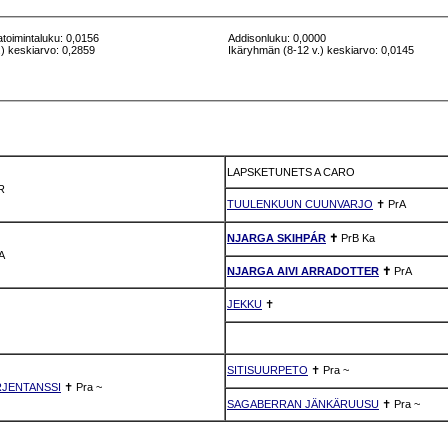
atoimintaluku: 0,0156
Addisonluku: 0,0000
) keskiarvo: 0,2859
Ikäryhmän (8-12 v.) keskiarvo: 0,0145
LAPSKETUNETS A CARO
AR
TUULENKUUN CUUNVARJO
✝
PrA
NJARGA SKIHPÁR
✝
PrB
Ka
A
NJARGA AIVI ARRADOTTER
✝
PrA
JEKKU
✝
SITISUURPETO
✝
Pra
~
JENTANSSI
✝
Pra
~
SAGABERRAN JÄNKÄRUUSU
✝
Pra
~