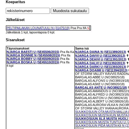
Koeparitus
Jälkeläiset
PELTIPAILAKAN LOUNATUULI N (31475/19)
Poa
Pra
IfA
S
Jälkeläisiä 1 kpl, lapsenlapsia 0 kpl.
Sisarukset
Täyssisarukset
Sama isä
NJARGA BAESTI U (SE45506/2015)
Pra
Ifa
Ka
NJARGA DAINA N (SE11389/2013)
NJARGA BONNIE N (SE45508/2015)
Pra
Ifa
NJARGA DAVVI U (SE11390/2013)
✝
NJARGA BOBBY U (SE45509/2015)
Pra
Ifa
NJARGA DEAIVI U (SE11391/2013)
NJARGA BOSKA U (SE45510/2015)
Pra
Ifa
NJARGA DALVI U (SE11392/2013)
✝
4 kpl
NJARGA DARKI U (SE11393/2013)
P
NJARGA DOAIMI U (SE11394/2013)
OF STORM VALLEY RÁVVIS RÁDDNA 
BARGALAS ABBE U (NO38925/18)
BARGALAS ALFONS U (NO38919/18
BARGALAS ASKE U (NO38920/18)
BARGALAS ANTE U (NO38921/18)
BARGALAS AMANDUS U (NO38922/1
BARGALAS ALFRED U (NO38923/18)
BARGALAS ANTON U (NO38924/18)
BARGALAS ALBERT U (NO38926/18)
BARGALAS AURORA VILKA N (NO389
OF STORM VALLEY IHANA AURORA 
SUUKKOSUUN OTA MUSTA MALLIA U 
SUUKKOSUUN MUSTA KUN MUSTA U 
SUUKKOSUUN ÄLÄ MUSTA HUOLI U 
SUUKKOSUUN MUSTA TUNTUU U (23
SUUKKOSUUN PIDÄ MUSTA KII N (23