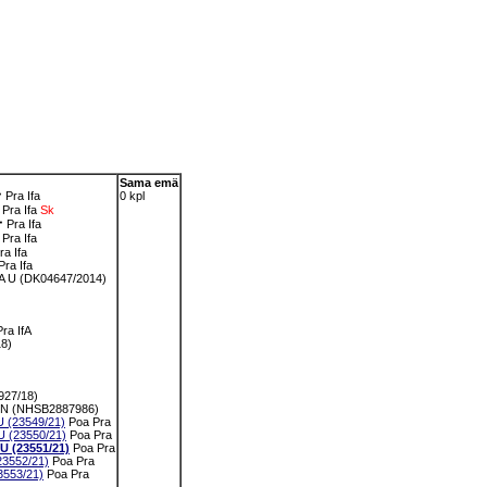
Sama emä
✝
Pra
Ifa
0 kpl
Pra
Ifa
Sk
✝
Pra
Ifa
Pra
Ifa
ra
Ifa
Pra
Ifa
U (DK04647/2014)
)
Pra
IfA
8)
27/18)
N (NHSB2887986)
(23549/21)
Poa
Pra
(23550/21)
Poa
Pra
(23551/21)
Poa
Pra
552/21)
Poa
Pra
553/21)
Poa
Pra