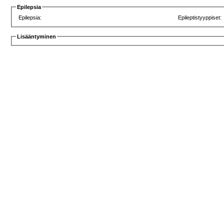
Epilepsia
Epilepsia:
Epileptistyyppiset:
Lisääntyminen