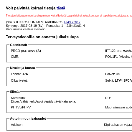
Voit päivittää koirasi tietoja
tästä
Tietojen kirjautuminen ja siirtyminen KoiraNetistä Lappalaiskoiratietokantaan ei tapahdu reaaliajassa, 
lpku SUUKKOSUUN MESTARIPIIRROS
FI49583/17
Syntynyt: 2017-08-19 (8v) Pentueita: 1 Jälkeläisiä: 4
Väri: musta vaalein merkein
Terveystiedoille on annettu julkaisulupa
Geenitestit
PRCD-pra:
terve (A)
IFT122-pra:
vanh.
CMR:
POU1F1 (Aivolis. 
Nivelet ja luusto
Lonkat:
A/A
Polvet:
0/0
Olkanivelet:
Selkä:
LTV4 SP0 
Silmät
Katarakta:
RD:
Ei per./vähämerk./avoin/epäilyttävä katarakta:
PHTVL/PHPV:
Muut silmäsairaude
Autoimmuunisairaudet
Addison:
Kilpirauhasen vajaa