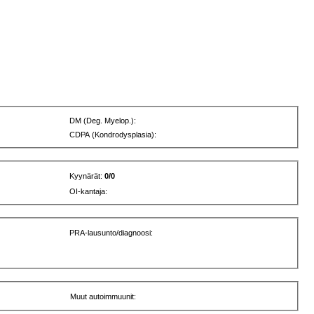
DM (Deg. Myelop.):
CDPA (Kondrodysplasia):
Kyynärät:
0/0
OI-kantaja:
PRA-lausunto/diagnoosi:
Muut autoimmuunit: