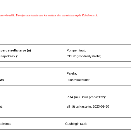
vaan viiveellä. Tietojen ajantasaisuus kannattaa siis varmistaa myös KoiraNetistä.
 perusteella terve (a)
Pompen tauti:
kääpiökasv.):
CDDY (Kondrodystrofia):
Patella:
VA0
Luustosairaudet:
PRA (muu kuin prcd/ift122):
t:
silmät tarkastettu: 2023-09-30
toiminta:
Cushingin tauti: