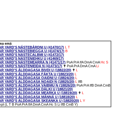
ma emä
AR YARD'S NÁSTEBÁRDNI U (41470/17)
L
T
AR YARD'S NÁSTEBIEGGA U (41474/17)
B
AR YARD'S NÁSTECALBMI U (41472/17)
AR YARD'S NÁSTENIEHKU U (41469/17)
AR YARD'S NÁSTEMEARRA N (41471/17)
PoA
PrA
IfA
DmA
CmA
Hc
S
AR YARD'S NÁSTENIEIDA N (41473/17)
✝
PoA
PrA
DmA
CmA
Li
AR YARD'S ÁLDDAGASA BIVDI U (18822/20)
✝
L
AR YARD'S ÁLDDAGASA FÁKTA U (18823/20)
L
AR YARD'S ÁLDDAGASA OAIDNI U (18824/20)
L
AR YARD'S ÁLDDAGASA NOAIDI N (18825/20)
L
IfB
AR YARD'S ÁLDDAGASA VÁIBMU N (18826/20)
PoA
PrA
IfB
DmA
CmB
AR YARD'S ÁLDDAGASA DÁLKI U (18821/20)
AR YARD'S ÁLDDAGASA MEARKA U (18819/20)
✝
L
AR YARD'S ÁLDDAGASA MÁNNÁ U (18818/20)
L
AR YARD'S ÁLDDAGASA SKEANKA U (18820/20)
L
Y
kpl (L T B PoA PrA IfA DmA CmA Hc S Li IfB CmB Y)