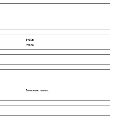
Sydän:
Syöpä:
Jalostustarkastus: