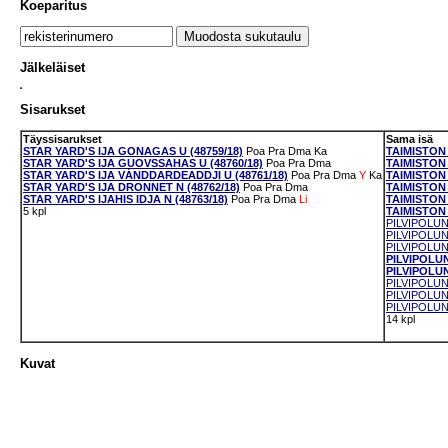
Koeparitus
Jälkeläiset
Sisarukset
Täyssisarukset
Sama isä
STAR YARD'S IJA GONAGAS U (48759/18)
Poa
Pra
Dma
Ka
TAIMISTON
STAR YARD'S IJA GUOVSSAHAS U (48760/18)
Poa
Pra
Dma
TAIMISTON 
STAR YARD'S IJA VÁNDDARDEADDJI U (48761/18)
Poa
Pra
Dma
Y
Ka
TAIMISTON 
STAR YARD'S IJA DRONNET N (48762/18)
Poa
Pra
Dma
TAIMISTON 
STAR YARD'S IJAHIS IDJA N (48763/18)
Poa
Pra
Dma
Li
TAIMISTON 
5 kpl
TAIMISTON 
PILVIPOLUN
PILVIPOLUN 
PILVIPOLUN
PILVIPOLUN
PILVIPOLUN
PILVIPOLUN
PILVIPOLUN
PILVIPOLUN
14 kpl
Kuvat