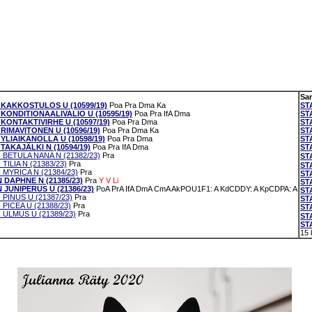
Sa
 KAKKOSTULOS U (10599/19)
Poa
Pra
Dma
Ka
ST
KONDITIONAALIVALIO U (10595/19)
Poa
Pra
IfA
Dma
ST
KONTAKTIVIRHE U (10597/19)
Poa
Pra
Dma
ST
RIMAVITONEN U (10596/19)
Poa
Pra
Dma
Ka
ST
YLIAIKANOLLA U (10598/19)
Poa
Pra
Dma
ST
TAKAJÄLKI N (10594/19)
Poa
Pra
IfA
Dma
ST
 BETULA NANA N (21382/23)
Pra
ST
TILIA N (21383/23)
Pra
ST
 MYRICA N (21384/23)
Pra
ST
 DAPHNE N (21385/23)
Pra
Y
V
Li
ST
 JUNIPERUS U (21386/23)
PoA
PrA
IfA
DmA
CmA
AkPOU1F1: A
KdCDDY: A
KpCDPA: A
ST
 PINUS U (21387/23)
Pra
ST
 PICEA U (21388/23)
Pra
ST
 ULMUS U (21389/23)
Pra
ST
ST
15 