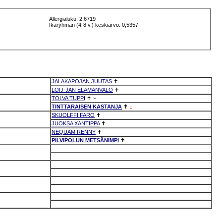
Allergialuku: 2,6719
Ikäryhmän (4-8 v.) keskiarvo: 0,5357
JALAKAPOJAN JUUTAS
✝
LOIJ-JAN ELÄMÄNVALO
✝
TOLVA TUPPI
✝
~
TINTTARAISEN KASTANJA
✝
L
SKUOLFFI FARO
✝
JUOKSA XANTIPPA
✝
NEQUAM RENNY
✝
PILVIPOLUN METSÄNIMPI
✝