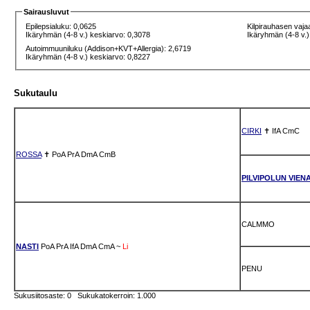
Sairausluvut
Epilepsialuku: 0,0625
Kilpirauhasen vaja
Ikäryhmän (4-8 v.) keskiarvo: 0,3078
Ikäryhmän (4-8 v.)
Autoimmuuniluku (Addison+KVT+Allergia): 2,6719
Ikäryhmän (4-8 v.) keskiarvo: 0,8227
Sukutaulu
CIRKI
✝
IfA
CmC
ROSSA
✝
PoA
PrA
DmA
CmB
PILVIPOLUN VIEN
CALMMO
NASTI
PoA
PrA
IfA
DmA
CmA
~
Li
PENU
Sukusiitosaste: 0 Sukukatokerroin: 1.000