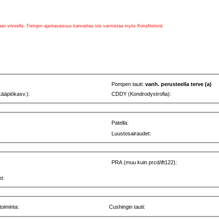
vaan viiveellä. Tietojen ajantasaisuus kannattaa siis varmistaa myös KoiraNetistä.
Pompen tauti:
vanh. perusteella terve (a)
kääpiökasv.):
CDDY (Kondrodystrofia):
Patella:
Luustosairaudet:
PRA (muu kuin prcd/ift122):
t:
toiminta:
Cushingin tauti: