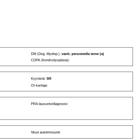
DM (Deg. Myelop.):
vanh. perusteella terve (a)
CDPA (Kondrodysplasia):
Kyynärät:
0/0
OI-kantaja:
PRA-lausunto/diagnoosi:
Muut autoimmuunit: