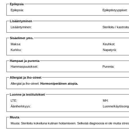
Epilepsia
Epilepsia:
Epileptistyyppiset:
Lisääntyminen
Lisääntyminen:
Steriloitu / kastroit
Sisäelimet yms.
Maksa:
Keuhkot:
Kurkku:
Napatyrä:
Hampaat ja purenta
Hammaspuutokset:
Purenta:
Allergiat ja iho-oireet
Allergiat ja iho-oireet:
Hormoniperäinen atopia.
Luonne ja testitulokset
LTE:
MH:
Ääniherkkyys:
Luonne/käytösong
Muuta
Muuta: Steriloitu kokeiluna kutinan hoitamiseen. Selkeä