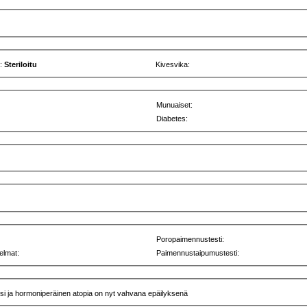
u:
Steriloitu
Kivesvika:
Munuaiset:
Diabetes:
Poropaimennustesti:
elmat:
Paimennustaipumustesti:
ä diagnoosia ei ole mutta stressi ja hormoniperäinen atopia on nyt vahvana epäilyksenä