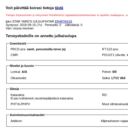
Voit päivittää koirasi tietoja
tästä
Tietojen kirjautuminen ja siirtyminen KoiraNetistä Lappalaiskoiratietokantaan ei tapahdu reaaliajassa, 
lpkn STAR YARD'S IJA GUFIHTAR
ER48764/18
Syntynyt: 2018-09-15 (7v) Pentueita: 0 Jälkeläisiä: 0
Väri: musta merkein
Terveystiedoille on annettu julkaisulupa
Geenitestit
PRCD-pra:
vanh. perusteella terve (a)
IFT122-pra:
CMR:
POU1F1 (Aivolis. 
Nivelet ja luusto
Lonkat:
A/A
Polvet:
0/0
Olkanivelet:
Selkä:
LTV1 VA0
Silmät
Katarakta:
RD:
Ei per./vähämerk./avoin/epäilyttävä katarakta:
PHTVL/PHPV:
Muut silmäsairaude
Autoimmuunisairaudet
Addison:
Kilpirauhasen vajaa