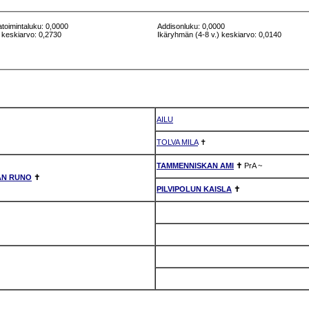
atoimintaluku: 0,0000
Addisonluku: 0,0000
 keskiarvo: 0,2730
Ikäryhmän (4-8 v.) keskiarvo: 0,0140
AILU
TOLVA MILA
✝
TAMMENNISKAN AMI
✝
PrA
~
AN RUNO
✝
PILVIPOLUN KAISLA
✝