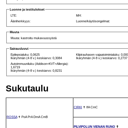
Luonne ja testitulokset
LTE:
MH:
Ääniherkkyys:
Luonne/käytösongelmat:
Muuta
Muuta: kastroitu mukavuussyistä
Sairausluvut
Epilepsialuku: 0,0625
Kilpirauhasen vajaatoimintaluku: 0,00
Ikäryhmän (4-8 v.) keskiarvo: 0,3084
Ikäryhmän (4-8 v.) keskiarvo: 0,2737
Autoimmuuniluku (Addison+KVT+Allergia):
1,6719
Ikäryhmän (4-8 v.) keskiarvo: 0,8231
Sukutaulu
CIRKI
✝
IfA
CmC
ROSSA
✝
PoA
PrA
DmA
CmB
PILVIPOLUN VIENAN RUNO
✝