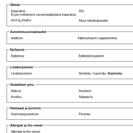
Silmät
Katarakta:
RD:
Ei per./vähämerk./avoin/epäilyttävä katarakta:
PHTVL/PHPV:
Muut silmäsairaudet:
Autoimmuunisairaudet
Addison:
Kilpirauhasen vajaatoiminta:
Epilepsia
Epilepsia:
Epileptistyyppiset:
Lisääntyminen
Lisääntyminen:
Steriloitu / kastroitu:
Kastroitu
Sisäelimet yms.
Maksa:
Keuhkot:
Kurkku:
Napatyrä:
Hampaat ja purenta
Hammaspuutokset:
Purenta:
Allergiat ja iho-oireet
Allergiat ja iho-oireet: