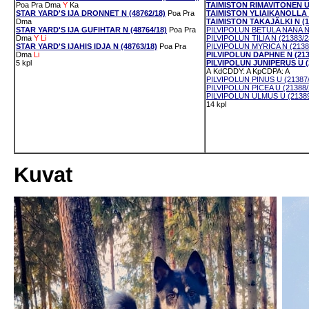
Poa
Pra
Dma
Y
Ka
TAIMISTON RIMAVITONEN U 
STAR YARD'S IJA DRONNET N (48762/18)
Poa
Pra
TAIMISTON YLIAIKANOLLA U
Dma
TAIMISTON TAKAJÄLKI N (1
STAR YARD'S IJA GUFIHTAR N (48764/18)
Poa
Pra
PILVIPOLUN BETULA NANA N 
Dma
Y
Li
PILVIPOLUN TILIA N (21383/2
STAR YARD'S IJAHIS IDJA N (48763/18)
Poa
Pra
PILVIPOLUN MYRICA N (2138
Dma
Li
PILVIPOLUN DAPHNE N (213
5 kpl
PILVIPOLUN JUNIPERUS U (
A
KdCDDY: A
KpCDPA: A
PILVIPOLUN PINUS U (21387/
PILVIPOLUN PICEA U (21388/
PILVIPOLUN ULMUS U (21389
14 kpl
Kuvat