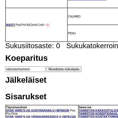
CALMMO
NASTI
PoA
PrA
IfA
DmA
CmA
~
Li
PENU
Sukusiitosaste: 0 Sukukatokerro
Koeparitus
Jälkeläiset
Sisarukset
Täyssisarukset
Sama isä
STAR YARD'S IJA GUOVSSAHAS U (48760/18)
Poa
TAIMISTON KAKKOSTULOS U
Pra
Dma
TAIMISTON KONDITIONAALIV
STAR YARD'S IJA VÁNDDARDEADDJI U (48761/18)
TAIMISTON KONTAKTIVIRHE 