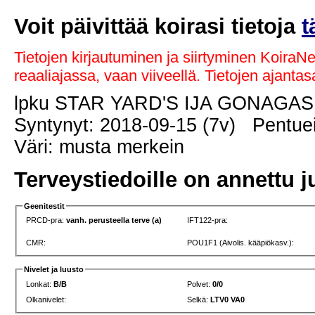
Voit päivittää koirasi tietoja
t
Tietojen kirjautuminen ja siirtyminen KoiraN
reaaliajassa, vaan viiveellä. Tietojen ajant
lpku STAR YARD'S IJA GONAGA
Syntynyt: 2018-09-15 (7v) Pentuei
Väri: musta merkein
Terveystiedoille on annettu j
Geenitestit
PRCD-pra:
vanh. perusteella terve (a)
IFT122-pra:
CMR:
POU1F1 (Aivolis. kääpiökasv.):
Nivelet ja luusto
Lonkat:
B/B
Polvet:
0/0
Olkanivelet:
Selkä:
LTV0 VA0