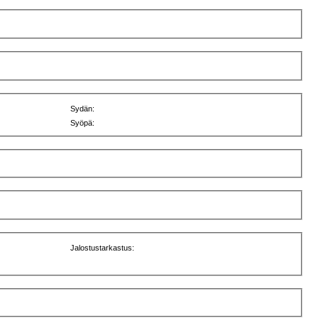
Sydän:
Syöpä:
Jalostustarkastus: