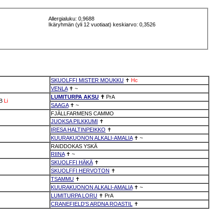
Allergialuku: 0,9688
Ikäryhmän (yli 12 vuotiaat) keskiarvo: 0,3526
SKUOLFFI MISTER MOUKKU
✝
Hc
VENLA
✝
~
LUMITURPA AKSU
✝
PrA
fB
Li
SAAGA
✝
~
FJÄLLFARMENS CAMMO
JUOKSA PILKKUMI
✝
IRESA HALTINPEIKKO
✝
KUURAKUONON ALKALI-AMALIA
✝
~
RAIDDOKAS YSKÄ
RIINA
✝
~
SKUOLFFI HÄKÄ
✝
SKUOLFFI HERVOTON
✝
TSAMMU
✝
KUURAKUONON ALKALI-AMALIA
✝
~
LUMITURPA LORU
✝
PrA
CRANEFIELD'S ARDNA ROASTIL
✝