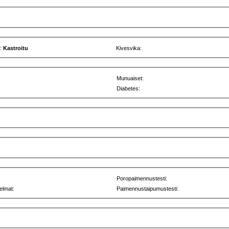
u:
Kastroitu
Kivesvika:
Munuaiset:
Diabetes:
Poropaimennustesti:
elmat:
Paimennustaipumustesti: