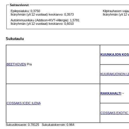
Sairausluvut
Epilepsialuku: 0,3750
Kilpirauhasen vaja
Ikäryhmän (yli 12 vuotiaat) keskiarvo: 0,3573
Ikäryhmän (yli 12 
Autoimmuuniluku (Addison+KVT+Allergia): 1,5781
Ikäryhmän (yli 12 vuotiaat) keskiarvo: 0,6010
Sukutaulu
KUUNKAJON KOS
BEETHOVEN
Pra
KUURAKUONON L
RAKKAHALTI
~
COSSAKS ICEIC ILENA
COSSAKS EXOTIC
Sukusiitosaste: 0.78125 Sukukatokerroin: 0.964