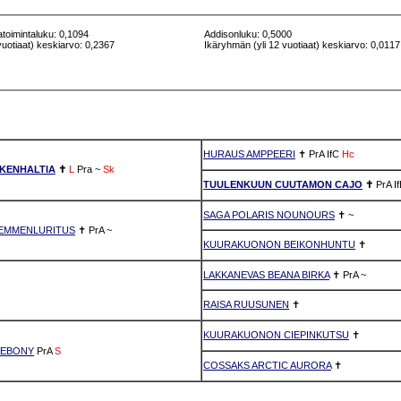
atoimintaluku: 0,1094
Addisonluku: 0,5000
vuotiaat) keskiarvo: 0,2367
Ikäryhmän (yli 12 vuotiaat) keskiarvo: 0,0117
HURAUS AMPPEERI
✝
PrA
IfC
Hc
KENHALTIA
✝
L
Pra
~
Sk
TUULENKUUN CUUTAMON CAJO
✝
PrA
I
SAGA POLARIS NOUNOURS
✝
~
EMMENLURITUS
✝
PrA
~
KUURAKUONON BEIKONHUNTU
✝
LAKKANEVAS BEANA BIRKA
✝
PrA
~
RAISA RUUSUNEN
✝
KUURAKUONON CIEPINKUTSU
✝
 EBONY
PrA
S
COSSAKS ARCTIC AURORA
✝