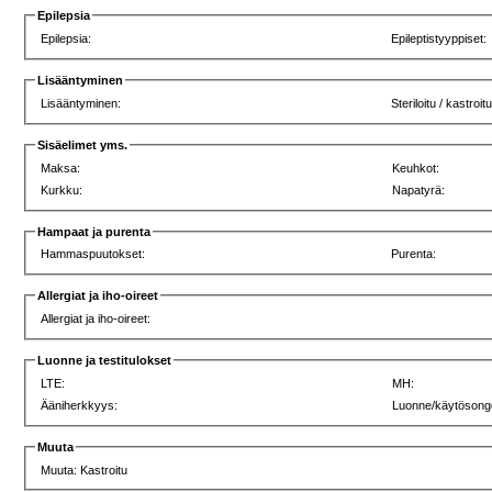
Epilepsia
Epilepsia:
Epileptistyyppiset:
Lisääntyminen
Lisääntyminen:
Steriloitu / kastroit
Sisäelimet yms.
Maksa:
Keuhkot:
Kurkku:
Napatyrä:
Hampaat ja purenta
Hammaspuutokset:
Purenta:
Allergiat ja iho-oireet
Allergiat ja iho-oireet:
Luonne ja testitulokset
LTE:
MH:
Ääniherkkyys:
Luonne/käytösong
Muuta
Muuta: Kastroitu