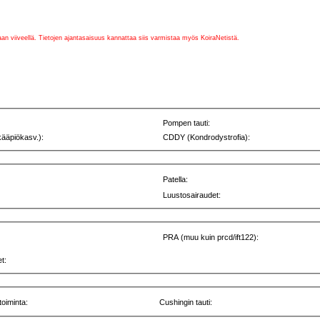
vaan viiveellä. Tietojen ajantasaisuus kannattaa siis varmistaa myös KoiraNetistä.
Pompen tauti:
kääpiökasv.):
CDDY (Kondrodystrofia):
Patella:
Luustosairaudet:
PRA (muu kuin prcd/ift122):
t:
toiminta:
Cushingin tauti: