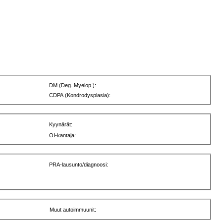
DM (Deg. Myelop.):
CDPA (Kondrodysplasia):
Kyynärät:
OI-kantaja:
PRA-lausunto/diagnoosi:
Muut autoimmuunit: