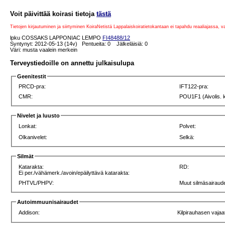
Voit päivittää koirasi tietoja
tästä
Tietojen kirjautuminen ja siirtyminen KoiraNetistä Lappalaiskoiratietokantaan ei tapahdu reaaliajassa, 
lpku COSSAKS LAPPONIAC LEMPO
FI48488/12
Syntynyt: 2012-05-13 (14v) Pentueita: 0 Jälkeläisiä: 0
Väri: musta vaalein merkein
Terveystiedoille on annettu julkaisulupa
Geenitestit
PRCD-pra:
IFT122-pra:
CMR:
POU1F1 (Aivolis. 
Nivelet ja luusto
Lonkat:
Polvet:
Olkanivelet:
Selkä:
Silmät
Katarakta:
RD:
Ei per./vähämerk./avoin/epäilyttävä katarakta:
PHTVL/PHPV:
Muut silmäsairaude
Autoimmuunisairaudet
Addison:
Kilpirauhasen vajaa