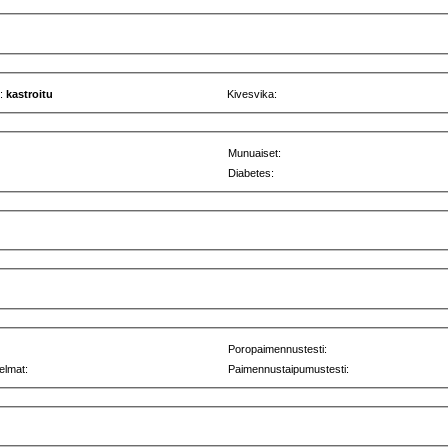
u:
kastroitu
Kivesvika:
Munuaiset:
Diabetes:
Poropaimennustesti:
elmat:
Paimennustaipumustesti: