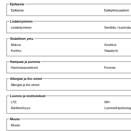
Epilepsia
Epilepsia:
Epileptistyyppiset:
Lisääntyminen
Lisääntyminen:
Steriloitu / kastroit
Sisäelimet yms.
Maksa:
Keuhkot:
Kurkku:
Napatyrä:
Hampaat ja purenta
Hammaspuutokset:
Purenta:
Allergiat ja iho-oireet
Allergiat ja iho-oireet:
Luonne ja testitulokset
LTE:
MH:
Ääniherkkyys:
Luonne/käytösong
Muuta
Muuta: