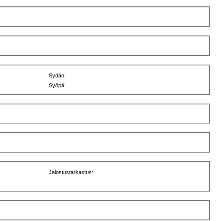
Sydän:
Syöpä:
Jalostustarkastus: