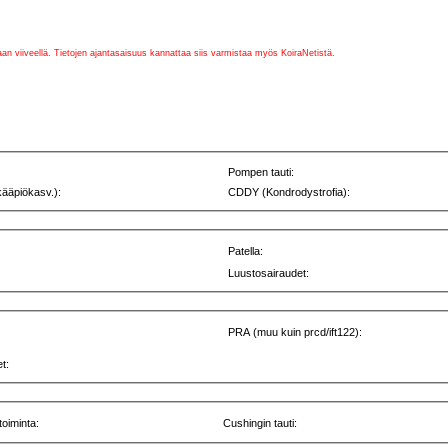
vaan viiveellä. Tietojen ajantasaisuus kannattaa siis varmistaa myös KoiraNetistä.
Pompen tauti:
kääpiökasv.):
CDDY (Kondrodystrofia):
Patella:
Luustosairaudet:
PRA (muu kuin prcd/ift122):
t:
toiminta:
Cushingin tauti: