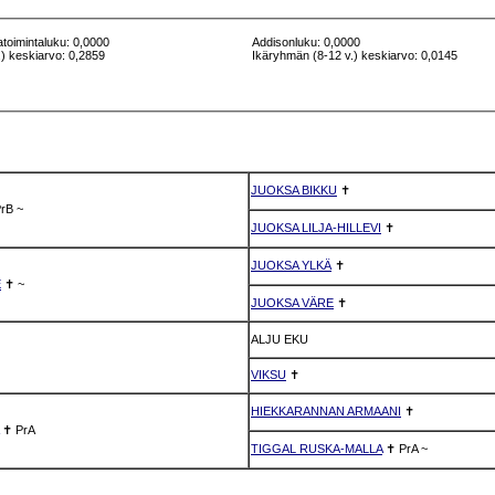
atoimintaluku: 0,0000
Addisonluku: 0,0000
) keskiarvo: 0,2859
Ikäryhmän (8-12 v.) keskiarvo: 0,0145
JUOKSA BIKKU
✝
rB
~
JUOKSA LILJA-HILLEVI
✝
JUOKSA YLKÄ
✝
E
✝
~
JUOKSA VÄRE
✝
ALJU EKU
VIKSU
✝
HIEKKARANNAN ARMAANI
✝
✝
PrA
TIGGAL RUSKA-MALLA
✝
PrA
~