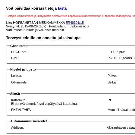
Voit päivittää koirasi tietoja
tästä
Tietojen kirjautuminen ja siirtyminen KoiraNetistä Lappalaiskoiratietokantaan ei tapahdu reaaliajassa, 
lpku HOPEAMETSÄN MESIKÄMMEKKÄ
ER48301/15
Syntynyt: 2015-08-29 (10v) Pentueita: 0 Jälkeläisiä: 0
Väri: musta ruskein ja valkoisin merkein
Terveystiedoille on annettu julkaisulupa
Geenitestit
PRCD-pra:
IFT122-pra:
CMR:
POU1F1 (Aivolis. 
Nivelet ja luusto
Lonkat:
Polvet:
Olkanivelet:
Selkä:
Silmät
Katarakta:
RD:
Ei per./vähämerk./avoin/epäilyttävä katarakta:
PHTVL/PHPV:
Muut silmäsairaude
Autoimmuunisairaudet
Addison:
Kilpirauhasen vajaa