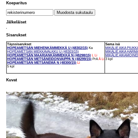
Koeparitus
Jälkeläiset
Sisarukset
Täyssisarukset
Sama isä
HOPEAMETSÄN MIEHENKÄMMEKKÄ U (48302/15)
Ka
MIKÄLIE AIKA PIUKKA
HOPEAMETSÄN MIEKKAVALKKU U (48303/15)
MIKÄLIE AIKA HARMA
HOPEAMETSÄN MAARIANKÄMMEKKÄ N (48298/15)
L
Li
MIKÄLIE AIKAMOINEN
HOPEAMETSÄN METSÄNEIDONVAIPPA N (48299/15)
PrA
Ä
Li
3 kpl
HOPEAMETSÄN METSÄNEMÄ N (48300/15)
Li
5 kpl
Kuvat