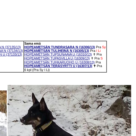
Sama emä
 N (37135/13)
HOPEAMETSÄN TUNDRASARA N (16306/13)
Pra
Sy
A N (37134/13)
HOPEAMETSÄN TULIHEINÄ N (16305/13)
Pra
I
Li
 U (37133/13)
HOPEAMETSÄN TUPSUNAAVA U (16310/13)
✝
Pra
HOPEAMETSÄN TUPASVILLA U (16309/13)
✝
Pra
S
HOPEAMETSÄN TUHKARUOHO U (16308/13)
Pra
HOPEAMETSÄN TERÄSYRTTI U (16307/13)
✝
Pra
6 kpl (Pra Sy I Li)