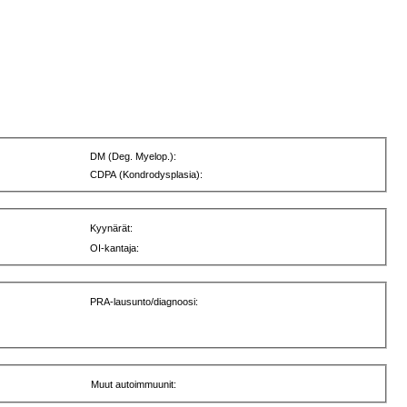
DM (Deg. Myelop.):
CDPA (Kondrodysplasia):
Kyynärät:
OI-kantaja:
PRA-lausunto/diagnoosi:
Muut autoimmuunit: