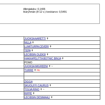
Allergialuku: 0,1406
Ikäryhmän (8-12 v.) keskiarvo: 0,5491
JUOKSA AARETTI
✝
NILLA
✝
LUMITURPA CEVERI
✝
TEPA
✝
LECIBSIN OLEKSI
✝
HAKKAPELITTA BOTNIC BINJA
✝
POMO
JUOKSA MIGREENI
✝
~
TURRE
✝
Hc
ZIGGA
SKUOLFFI CAURUS
✝
TOLVA RINO
✝
~
RIPPE
✝
LECIBSIN DESIMAALI
✝