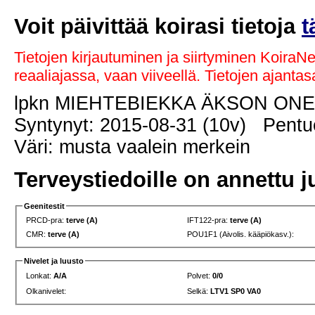
Voit päivittää koirasi tietoja
t
Tietojen kirjautuminen ja siirtyminen KoiraN
reaaliajassa, vaan viiveellä. Tietojen ajant
lpkn MIEHTEBIEKKA ÄKSON ON
Syntynyt: 2015-08-31 (10v) Pentue
Väri: musta vaalein merkein
Terveystiedoille on annettu j
Geenitestit
PRCD-pra:
terve (A)
IFT122-pra:
terve (A)
CMR:
terve (A)
POU1F1 (Aivolis. kääpiökasv.):
Nivelet ja luusto
Lonkat:
A/A
Polvet:
0/0
Olkanivelet:
Selkä:
LTV1 SP0 VA0