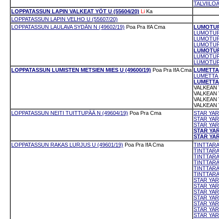
TALVIILOA
LOPPATASSUN LAPIN VALKEAT YÖT U (55604/20)
Li
Ka
LOPPATASSUN LAPIN VELHO U (55607/20)
LOPPATASSUN LAULAVA SYDÄN N (49602/19)
Poa
Pra
IfA
Cma
LUMOTURK
LUMOTURK
LUMOTURK
LUMOTURK
LUMOTURK
LUMOTURK
LUMOTURK
LOPPATASSUN LUMISTEN METSIEN MIES U (49600/19)
Poa
Pra
IfA
Cma
LUMETTA 
LUMETTA 
LUMETTA 
VALKEAN 
VALKEAN 
VALKEAN 
VALKEAN 
LOPPATASSUN NEITI TUITTUPÄÄ N (49604/19)
Poa
Pra
Cma
STAR YAR
STAR YAR
STAR YAR
STAR YAR
STAR YAR
LOPPATASSUN RAKAS LURJUS U (49601/19)
Poa
Pra
IfA
Cma
TINTTARA
TINTTARA
TINTTARAI
TINTTARAI
TINTTARA
TINTTARA
STAR YAR
STAR YAR
STAR YAR
STAR YAR
STAR YAR
STAR YAR
STAR YAR