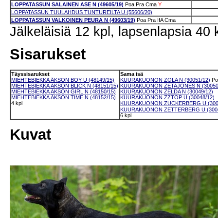
LOPPATASSUN SALAINEN ASE N (49605/19)
Poa
Pra
Cma
Y
LOPPATASSUN TUULAHDUS TUNTUREILTA U (55606/20)
LOPPATASSUN VALKOINEN PEURA N (49603/19)
Poa
Pra
IfA
Cma
Jälkeläisiä 12 kpl, lapsenlapsia 40 
Sisarukset
Täyssisarukset
Sama isä
MIEHTEBIEKKA ÄKSON BOY U (48149/15)
KUURAKUONON ZOLA N (30051/12)
Po
MIEHTEBIEKKA ÄKSON BLICK N (48151/15)
KUURAKUONON ZETAJONES N (30050
MIEHTEBIEKKA ÄKSON GIRL N (48150/15)
KUURAKUONON ZELDA N (30049/12)
MIEHTEBIEKKA ÄKSON TIME N (48152/15)
KUURAKUONON ZZTOP U (30048/12)
4 kpl
KUURAKUONON ZUCKERBERG U (3004
KUURAKUONON ZETTERBERG U (3004
6 kpl
Kuvat