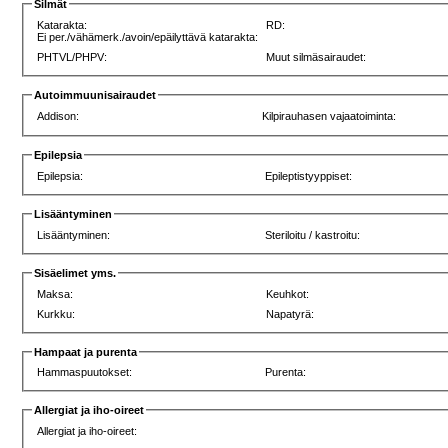
Silmät
Katarakta:
RD:
Ei per./vähämerk./avoin/epäilyttävä katarakta:
PHTVL/PHPV:
Muut silmäsairaudet:
Autoimmuunisairaudet
Addison:
Kilpirauhasen vajaatoiminta:
Epilepsia
Epilepsia:
Epileptistyyppiset:
Lisääntyminen
Lisääntyminen:
Steriloitu / kastroitu:
Sisäelimet yms.
Maksa:
Keuhkot:
Kurkku:
Napatyrä:
Hampaat ja purenta
Hammaspuutokset:
Purenta:
Allergiat ja iho-oireet
Allergiat ja iho-oireet: