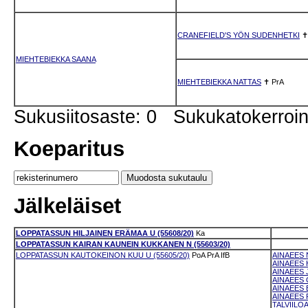
CRANEFIELD'S YÖN SUDENHETKI
MIEHTEBIEKKA SAANA
MIEHTEBIEKKA NATTAS
✝
PrA
Sukusiitosaste: 0 Sukukatokerro
Koeparitus
Jälkeläiset
LOPPATASSUN HILJAINEN ERÄMAA U (55608/20)
Ka
LOPPATASSUN KAIRAN KAUNEIN KUKKANEN N (55603/20)
LOPPATASSUN KAUTOKEINON KUU U (55605/20)
PoA
PrA
IfB
AINAEES 
AINAEES 
AINAEES 
AINAEES 
AINAEES 
AINAEES 
TALVIILOA