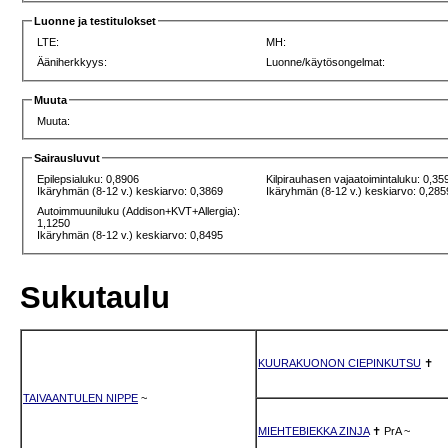
Luonne ja testitulokset
LTE:
MH:
Ääniherkkyys:
Luonne/käytösongelmat:
Muuta
Muuta:
Sairausluvut
Epilepsialuku: 0,8906
Kilpirauhasen vajaatoimintaluku: 0,35
Ikäryhmän (8-12 v.) keskiarvo: 0,3869
Ikäryhmän (8-12 v.) keskiarvo: 0,285
Autoimmuuniluku (Addison+KVT+Allergia):
1,1250
Ikäryhmän (8-12 v.) keskiarvo: 0,8495
Sukutaulu
KUURAKUONON CIEPINKUTSU
✝
TAIVAANTULEN NIPPE
~
MIEHTEBIEKKA ZINJA
✝
PrA
~