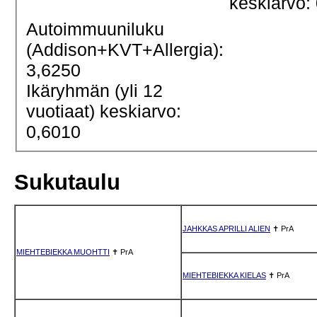
keskiarvo:
Autoimmuuniluku
(Addison+KVT+Allergia):
3,6250
Ikäryhmän (yli 12
vuotiaat) keskiarvo:
0,6010
Sukutaulu
JAHKKAS APRILLI ALIEN
✝
PrA
MIEHTEBIEKKA MUOHTTI
✝
PrA
MIEHTEBIEKKA KIELAS
✝
PrA