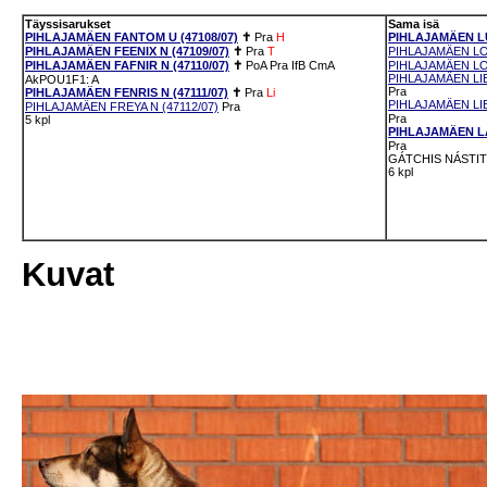
Täyssisarukset
Sama isä
PIHLAJAMÄEN FANTOM U (47108/07)
✝
Pra
H
PIHLAJAMÄEN LU
PIHLAJAMÄEN FEENIX N (47109/07)
✝
Pra
T
PIHLAJAMÄEN LOV
PIHLAJAMÄEN FAFNIR N (47110/07)
✝
PoA
Pra
IfB
CmA
PIHLAJAMÄEN LOU
PIHLAJAMÄEN LI
AkPOU1F1: A
Pra
PIHLAJAMÄEN FENRIS N (47111/07)
✝
Pra
Li
PIHLAJAMÄEN LIE
PIHLAJAMÄEN FREYA N (47112/07)
Pra
Pra
5 kpl
PIHLAJAMÄEN LAL
Pra
GÁTCHIS NÁSTIT
6 kpl
Kuvat