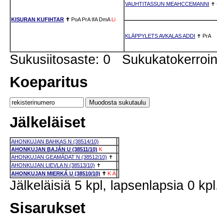
VAUHTITASSUN MEAHCCEMANNI
✝
KISURAN KUFIHTAR
✝
PoA
PrA
IfA
DmA
Li
KLÄPPYLETS AVKALAS ADDI
✝
PrA
Sukusiitosaste: 0 Sukukatokerro
Koeparitus
Jälkeläiset
AHONKUJAN BAHKAS N (38514/10)
AHONKUJAN BAJÁN U (38511/10)
K
AHONKUJAN GEAMÁDAT N (38512/10)
✝
AHONKUJAN LIEVLA N (38513/10)
✝
AHONKUJAN MIERKÁ U (38510/10)
✝
K
Ä
Jälkeläisiä 5 kpl, lapsenlapsia 0 kpl
Sisarukset