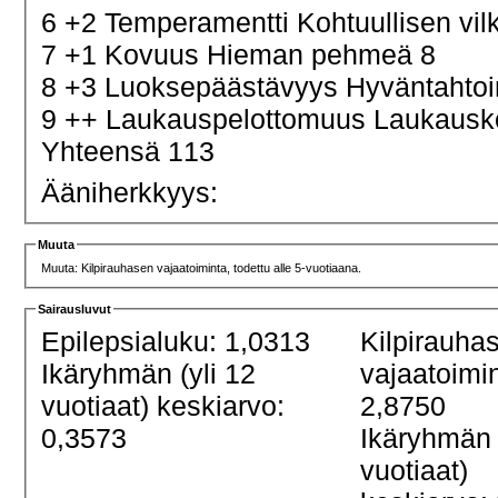
6 +2 Temperamentti Kohtuullisen vi
7 +1 Kovuus Hieman pehmeä 8
8 +3 Luoksepäästävyys Hyväntahtoi
9 ++ Laukauspelottomuus Laukaus
Yhteensä 113
Ääniherkkyys:
Muuta
Muuta: Kilpirauhasen vajaatoiminta, todettu alle 5-vuotiaana.
Sairausluvut
Epilepsialuku: 1,0313
Kilpirauha
Ikäryhmän (yli 12
vajaatoimi
vuotiaat) keskiarvo:
2,8750
0,3573
Ikäryhmän 
vuotiaat)