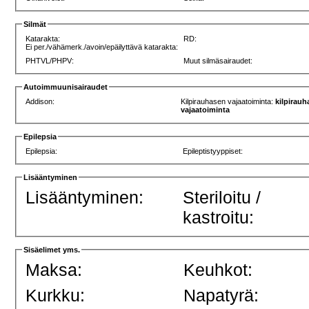
Silmät
Katarakta:
RD:
Ei per./vähämerk./avoin/epäilyttävä katarakta:
PHTVL/PHPV:
Muut silmäsairaudet:
Autoimmuunisairaudet
Addison:
Kilpirauhasen vajaatoiminta:
kilpirau
vajaatoiminta
Epilepsia
Epilepsia:
Epileptistyyppiset:
Lisääntyminen
Lisääntyminen:
Steriloitu /
kastroitu:
Sisäelimet yms.
Maksa:
Keuhkot:
Kurkku:
Napatyrä: