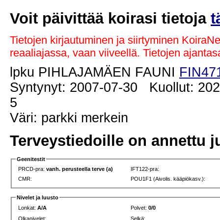
Voit päivittää koirasi tietoja
t
Tietojen kirjautuminen ja siirtyminen KoiraN
reaaliajassa, vaan viiveellä. Tietojen ajant
lpku PIHLAJAMÄEN FAUNI
FIN47
Syntynyt: 2007-07-30 Kuollut: 202
5
Väri: parkki merkein
Terveystiedoille on annettu j
Geenitestit
PRCD-pra:
vanh. perusteella terve (a)
IFT122-pra:
CMR:
POU1F1 (Aivolis. kääpiökasv.):
Nivelet ja luusto
Lonkat:
A/A
Polvet:
0/0
Olkanivelet:
Selkä: