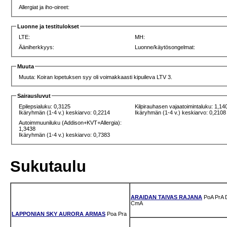
Allergiat ja iho-oireet:
Luonne ja testitulokset
LTE:
MH:
Ääniherkkyys:
Luonne/käytösongelmat:
Muuta
Muuta: Koiran lopetuksen syy oli voimakkaasti kipuileva LTV 3.
Sairausluvut
Epilepsialuku: 0,3125
Kilpirauhasen vajaatoimintaluku: 1,14
Ikäryhmän (1-4 v.) keskiarvo: 0,2214
Ikäryhmän (1-4 v.) keskiarvo: 0,2108
Autoimmuuniluku (Addison+KVT+Allergia):
1,3438
Ikäryhmän (1-4 v.) keskiarvo: 0,7383
Sukutaulu
ARAIDAN TAIVAS RAJANA
PoA
PrA
CmA
LAPPONIAN SKY AURORA ARMAS
Poa
Pra