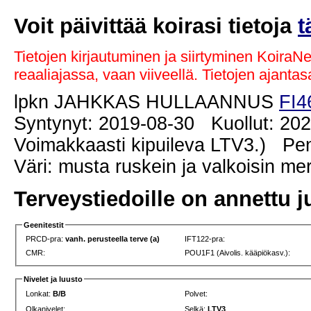
Voit päivittää koirasi tietoja
t
Tietojen kirjautuminen ja siirtyminen KoiraN
reaaliajassa, vaan viiveellä. Tietojen ajant
lpkn JAHKKAS HULLAANNUS
FI4
Syntynyt: 2019-08-30 Kuollut: 202
Voimakkaasti kipuileva LTV3.) Pen
Väri: musta ruskein ja valkoisin me
Terveystiedoille on annettu j
Geenitestit
PRCD-pra:
vanh. perusteella terve (a)
IFT122-pra:
CMR:
POU1F1 (Aivolis. kääpiökasv.):
Nivelet ja luusto
Lonkat:
B/B
Polvet:
Olkanivelet:
Selkä:
LTV3