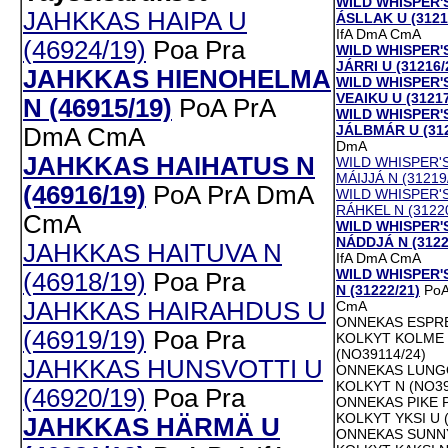
WILD WHISPER'S
JAHKKAS HAIPA U
ÁSLLAK U (3121
IfA
DmA
CmA
(46924/19)
Poa
Pra
WILD WHISPER'
JÁRRI U (31216/
JAHKKAS HIENOHELMA
WILD WHISPER'S
VEAIKU U (31217
N (46915/19)
PoA
PrA
WILD WHISPER'
JÁLBMÁR U (312
DmA
CmA
DmA
JAHKKAS HAIHATUS N
WILD WHISPER'
MÁIJJÁ N (31219
(46916/19)
PoA
PrA
DmA
WILD WHISPER'S
RÁHKEL N (3122
CmA
WILD WHISPER'S
NÁDDJÁ N (3122
JAHKKAS HAITUVA N
IfA
DmA
CmA
WILD WHISPER'
(46918/19)
Poa
Pra
N (31222/21)
Po
JAHKKAS HAIRAHDUS U
CmA
ONNEKAS ESPR
(46919/19)
Poa
Pra
KOLKYT KOLME
(NO39114/24)
JAHKKAS HUNSVOTTI U
ONNEKAS LUNG
KOLKYT N (NO39
(46920/19)
Poa
Pra
ONNEKAS PIKE 
KOLKYT YKSI U 
JAHKKAS HÄRMÄ U
ONNEKAS SUNN