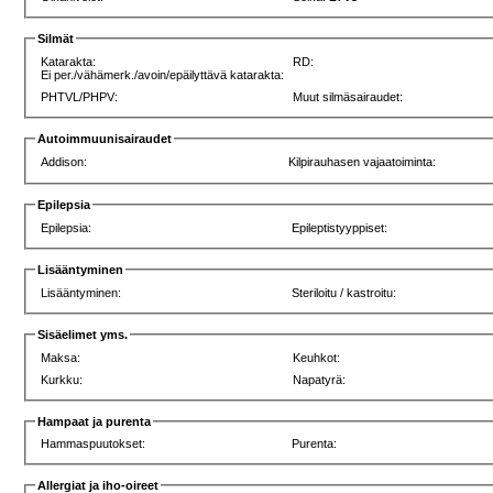
Silmät
Katarakta:
RD:
Ei per./vähämerk./avoin/epäilyttävä katarakta:
PHTVL/PHPV:
Muut silmäsairaudet:
Autoimmuunisairaudet
Addison:
Kilpirauhasen vajaatoiminta:
Epilepsia
Epilepsia:
Epileptistyyppiset:
Lisääntyminen
Lisääntyminen:
Steriloitu / kastroitu:
Sisäelimet yms.
Maksa:
Keuhkot:
Kurkku:
Napatyrä:
Hampaat ja purenta
Hammaspuutokset:
Purenta:
Allergiat ja iho-oireet