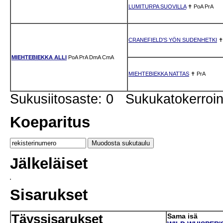
LUMITURPA SUOVILLA
✝
PoA
PrA
CRANEFIELD'S YÖN SUDENHETKI
MIEHTEBIEKKA ALLI
PoA
PrA
DmA
CmA
MIEHTEBIEKKA NATTAS
✝
PrA
Sukusiitosaste: 0 Sukukatokerro
Koeparitus
Jälkeläiset
Sisarukset
Täyssisarukset
Sama isä