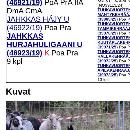
(46921/19)
PoA
PrA
IfA
KOLKYT KAKSI 
(NO39113/24)
DmA
CmA
TUHKAVUORTE
MÄNTYKEHRÄÄ
JAHKKAS HÄJY U
(39969/25)
Poa
P
TUHKAVUORTE
(46922/19)
Poa
Pra
TAMMIKEHRÄÄJ
(39970/25)
Poa
P
JAHKKAS
TUHKAVUORTE
KUUTÄPLÄKEHR
HURJAHULIGAANI U
(39971/25)
Poa
P
(46923/19)
K
Poa
Pra
TUHKAVUORTE
HALLAKEHRÄÄJ
9 kpl
(39972/25)
Poa
P
TUHKAVUORTE
APILAKEHRÄÄJ
(39973/25)
Poa
P
13 kpl
Kuvat