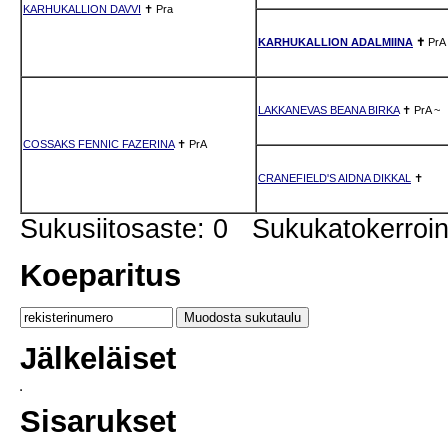
KARHUKALLION DAVVI
✝
Pra
KARHUKALLION ADALMIINA
✝
PrA
LAKKANEVAS BEANA BIRKA
✝
PrA
~
COSSAKS FENNIC FAZERINA
✝
PrA
CRANEFIELD'S AIDNA DIKKAL
✝
Sukusiitosaste: 0 Sukukatokerro
Koeparitus
Jälkeläiset
Sisarukset