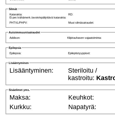
Silmät
Katarakta:
RD:
Ei per./vähämerk./avoin/epäilyttävä katarakta:
PHTVL/PHPV:
Muut silmäsairaudet:
Autoimmuunisairaudet
Addison:
Kilpirauhasen vajaatoiminta:
Epilepsia
Epilepsia:
Epileptistyyppiset:
Lisääntyminen
Lisääntyminen:
Steriloitu /
kastroitu:
Kastro
Sisäelimet yms.
Maksa:
Keuhkot:
Kurkku:
Napatyrä: