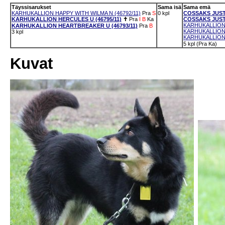
Täyssisarukset
Sama isä
Sama emä
KARHUKALLION HAPPY WITH WILMA N (46792/11)
Pra
S
0 kpl
COSSAKS JUSTI
KARHUKALLION HERCULES U (46795/11)
✝
Pra
I
B
Ka
COSSAKS JUSTI
KARHUKALLION 
KARHUKALLION HEARTBREAKER U (46793/11)
Pra
B
KARHUKALLION 
3 kpl
KARHUKALLION 
5 kpl (Pra Ka)
Kuvat