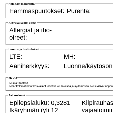
Hampaat ja purenta
Hammaspuutokset:
Purenta:
Allergiat ja iho-oireet
Allergiat ja iho-
oireet:
Luonne ja testitulokset
LTE:
MH:
Ääniherkkyys:
Luonne/käytöson
Muuta
Muuta: Kastroitu
Määrittelemättömät kasvaimet todettiin keuhkoissa ja sydämessä. Ne levisivät nopeas
Sairausluvut
Epilepsialuku: 0,3281
Kilpirauha
Ikäryhmän (yli 12
vajaatoimi