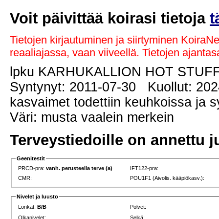
Voit päivittää koirasi tietoja
t
Tietojen kirjautuminen ja siirtyminen KoiraN
reaaliajassa, vaan viiveellä. Tietojen ajant
lpku KARHUKALLION HOT STUF
Syntynyt: 2011-07-30 Kuollut: 202
kasvaimet todettiin keuhkoissa ja
Väri: musta vaalein merkein
Terveystiedoille on annettu j
Geenitestit
PRCD-pra:
vanh. perusteella terve (a)
IFT122-pra:
CMR:
POU1F1 (Aivolis. kääpiökasv.):
Nivelet ja luusto
Lonkat:
B/B
Polvet:
Olkanivelet:
Selkä: