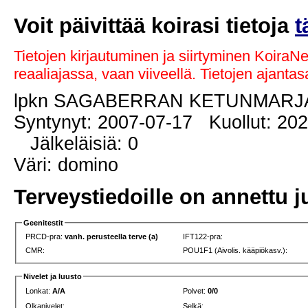
Voit päivittää koirasi tietoja
t
Tietojen kirjautuminen ja siirtyminen KoiraN
reaaliajassa, vaan viiveellä. Tietojen ajant
lpkn SAGABERRAN KETUNMAR
Syntynyt: 2007-07-17 Kuollut: 20
Jälkeläisiä: 0
Väri: domino
Terveystiedoille on annettu j
Geenitestit
PRCD-pra:
vanh. perusteella terve (a)
IFT122-pra:
CMR:
POU1F1 (Aivolis. kääpiökasv.):
Nivelet ja luusto
Lonkat:
A/A
Polvet:
0/0
Olkanivelet:
Selkä: