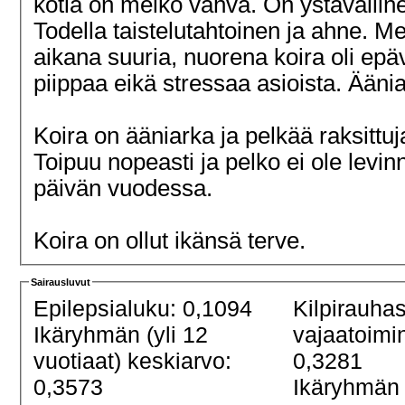
kotia on melko vahva. On ystävällin
Todella taistelutahtoinen ja ahne. M
aikana suuria, nuorena koira oli epä
piippaa eikä stressaa asioista. Ään
Koira on ääniarka ja pelkää raksittu
Toipuu nopeasti ja pelko ei ole lev
päivän vuodessa.
Koira on ollut ikänsä terve.
Sairausluvut
Epilepsialuku: 0,1094
Kilpirauha
Ikäryhmän (yli 12
vajaatoimi
vuotiaat) keskiarvo:
0,3281
0,3573
Ikäryhmän 