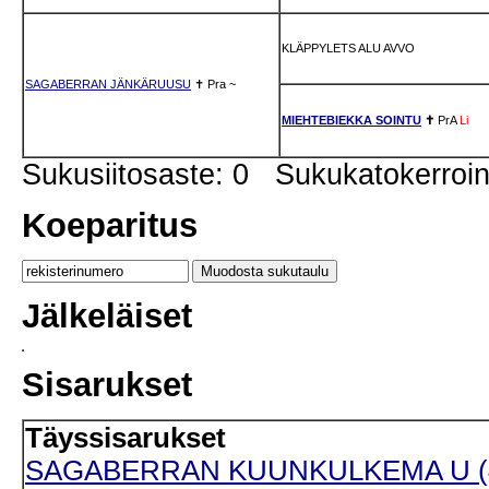
KLÄPPYLETS ALU AVVO
SAGABERRAN JÄNKÄRUUSU
✝
Pra
~
MIEHTEBIEKKA SOINTU
✝
PrA
Li
Sukusiitosaste: 0 Sukukatokerro
Koeparitus
Jälkeläiset
Sisarukset
Täyssisarukset
SAGABERRAN KUUNKULKEMA U (4