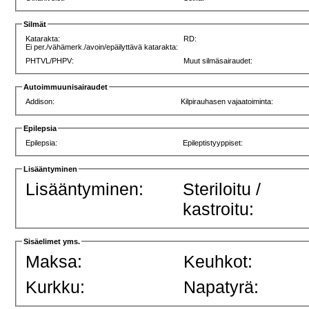
Silmät
Katarakta:
RD:
Ei per./vähämerk./avoin/epäilyttävä katarakta:
PHTVL/PHPV:
Muut silmäsairaudet:
Autoimmuunisairaudet
Addison:
Kilpirauhasen vajaatoiminta:
Epilepsia
Epilepsia:
Epileptistyyppiset:
Lisääntyminen
Lisääntyminen:
Steriloitu /
kastroitu:
Sisäelimet yms.
Maksa:
Keuhkot:
Kurkku:
Napatyrä: