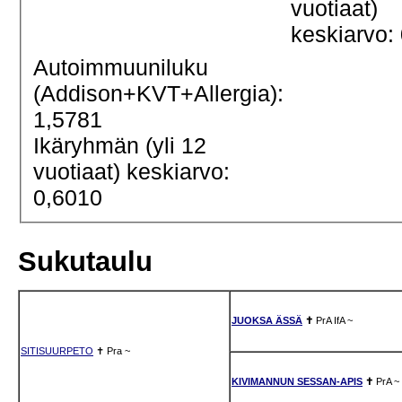
vuotiaat)
keskiarvo:
Autoimmuuniluku
(Addison+KVT+Allergia):
1,5781
Ikäryhmän (yli 12
vuotiaat) keskiarvo:
0,6010
Sukutaulu
JUOKSA ÄSSÄ
✝
PrA
IfA
~
SITISUURPETO
✝
Pra
~
KIVIMANNUN SESSAN-APIS
✝
PrA
~