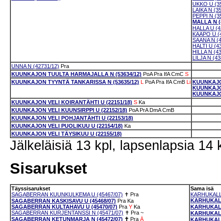
UKKO U (35
LAIKA N (3
PEPPI N (3
MALLA N (
HALLA U (4
KAAPO U (4
SAANA N (4
HALTI U (4
HILLA N (4
LILJA N (43
UNNA N (42731/12)
Pra
KUUNKAJON TUULTA HARMAJALLA N (53634/12)
PoA
Pra
IfA
CmC
S
KUUNKAJON TYYNTÄ TANKARISSA N (53635/12)
L
PoA
Pra
IfA
CmB
Li
KUUNKAJO
KUUNKAJON
KUUNKAJON
KUUNKAJON VELI KOIRANTÄHTI U (22151/18)
S
Ka
KUUNKAJON VELI KUUNSIRPPI U (22152/18)
PoA
PrA
DmA
CmB
KUUNKAJON VELI POHJANTÄHTI U (22153/18)
KUUNKAJON VELI PUOLIKUU U (22154/18)
Ka
KUUNKAJON VELI TÄYSIKUU U (22155/18)
Jälkeläisiä 13 kpl, lapsenlapsia 14 
Sisarukset
Täyssisarukset
Sama isä
SAGABERRAN KUUNKULKEMA U (45467/07)
✝
Pra
KARHUKALL
KARHUKALL
SAGABERRAN KASKISAVU U (45468/07)
Pra
Ka
SAGABERRAN KULTAHAVU U (45470/07)
Pra
Y
Ka
KARHUKALL
SAGABERRAN KURJENTANSSI N (45471/07)
✝
Pra
~
KARHUKALL
SAGABERRAN KETUNMARJA N (45472/07)
✝
Pra
Ä
KARHUKALL