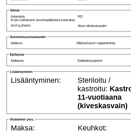
Silmät
Katarakta:
RD:
Ei per./vähämerk./avoin/epäilyttävä katarakta:
PHTVL/PHPV:
Muut silmäsairaudet:
Autoimmuunisairaudet
Addison:
Kilpirauhasen vajaatoiminta:
Epilepsia
Epilepsia:
Epileptistyyppiset:
Lisääntyminen
Lisääntyminen:
Steriloitu /
kastroitu:
Kastro
11-vuotiaana
(kiveskasvain)
Sisäelimet yms.
Maksa:
Keuhkot: