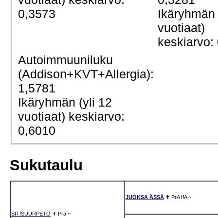
0,3573
Ikäryhmän 
vuotiaat)
keskiarvo:
Autoimmuuniluku
(Addison+KVT+Allergia):
1,5781
Ikäryhmän (yli 12
vuotiaat) keskiarvo:
0,6010
Sukutaulu
JUOKSA ÄSSÄ
✝
PrA
IfA
~
SITISUURPETO
✝
Pra
~