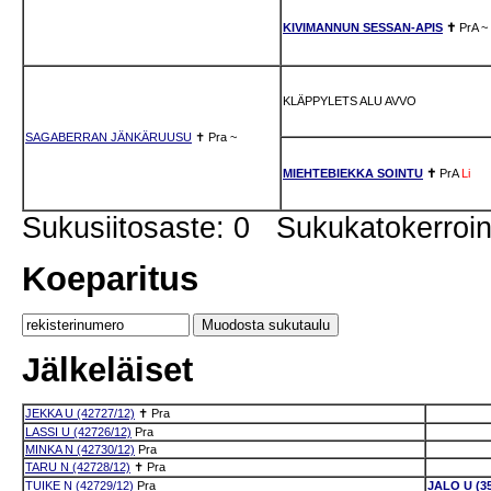
KIVIMANNUN SESSAN-APIS
✝
PrA
~
KLÄPPYLETS ALU AVVO
SAGABERRAN JÄNKÄRUUSU
✝
Pra
~
MIEHTEBIEKKA SOINTU
✝
PrA
Li
Sukusiitosaste: 0 Sukukatokerro
Koeparitus
Jälkeläiset
JEKKA U (42727/12)
✝
Pra
LASSI U (42726/12)
Pra
MINKA N (42730/12)
Pra
TARU N (42728/12)
✝
Pra
TUIKE N (42729/12)
Pra
JALO U (35