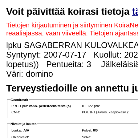
Voit päivittää koirasi tietoja
t
Tietojen kirjautuminen ja siirtyminen KoiraN
reaaliajassa, vaan viiveellä. Tietojen ajant
lpku SAGABERRAN KULOVALKE
Syntynyt: 2007-07-17 Kuollut: 202
lopetus)) Pentueita: 3 Jälkeläisi
Väri: domino
Terveystiedoille on annettu j
Geenitestit
PRCD-pra:
vanh. perusteella terve (a)
IFT122-pra:
CMR:
POU1F1 (Aivolis. kääpiökasv.):
Nivelet ja luusto
Lonkat:
A/A
Polvet:
0/0
Olkanivelet:
Selkä: