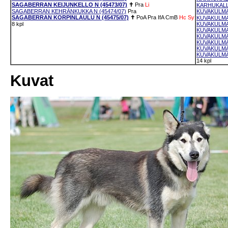
SAGABERRAN KEIJUNKELLO N (45473/07)
✝
Pra
Li
KARHUKALL
SAGABERRAN KEHRÄNKUKKA N (45474/07)
Pra
KUVAKULMAN
SAGABERRAN KORPINLAULU N (45475/07)
✝
PoA
Pra
IfA
CmB
Hc
Sy
KUVAKULMAN
8 kpl
KUVAKULMA
KUVAKULMAN
KUVAKULMAN
KUVAKULMAN
KUVAKULMAN
KUVAKULMAN
14 kpl
Kuvat