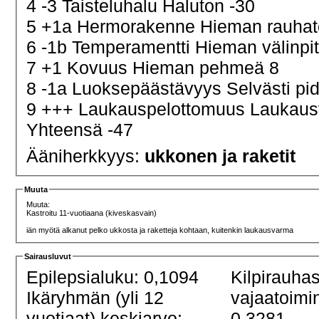
4 -3 Taisteluhalu Haluton -30
5 +1a Hermorakenne Hieman rauha
6 -1b Temperamentti Hieman välinp
7 +1 Kovuus Hieman pehmeä 8
8 -1a Luoksepäästävyys Selvästi pidä
9 +++ Laukauspelottomuus Laukau
Yhteensä -47
Ääniherkkyys:
ukkonen ja raketit
Muuta
Muuta:
Kastroitu 11-vuotiaana (kiveskasvain)
iän myötä alkanut pelko ukkosta ja raketteja kohtaan, kuitenkin laukausvarma
Sairausluvut
Epilepsialuku: 0,1094
Kilpirauha
Ikäryhmän (yli 12
vajaatoimi
vuotiaat) keskiarvo:
0,3281