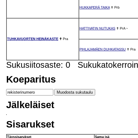
HUKKAPERÄ TAIKA
✝
Prb
HATTIVATIN NUTUKAS
✝
PrA
~
TUHKAVUORTEN HEINÄKASTE
✝
Pra
PIHLAJAMÄEN DUHKATASSU
✝
Pra
Sukusiitosaste: 0 Sukukatokerro
Koeparitus
Jälkeläiset
Sisarukset
Täyssisarukset
Sama isä