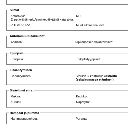
Silmät
Katarakta:
RD:
Ei per./vähämerk./avoin/epäilyttävä katarakta:
PHTVL/PHPV:
Muut silmäsairaudet:
Autoimmuunisairaudet
Addison:
Kilpirauhasen vajaatoiminta:
Epilepsia
Epilepsia:
Epileptistyyppiset:
Lisääntyminen
Lisääntyminen:
Steriloitu / kastroitu:
kastroitu
(sekalaumassa eläminen)
Sisäelimet yms.
Maksa:
Keuhkot:
Kurkku:
Napatyrä:
Hampaat ja purenta
Hammaspuutokset:
Purenta: