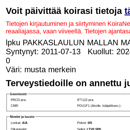
Voit päivittää koirasi tietoja
t
Tietojen kirjautuminen ja siirtyminen KoiraN
reaaliajassa, vaan viiveellä. Tietojen ajant
lpku PAKKASLAULUN MALLAN M
Syntynyt: 2011-07-13 Kuollut: 202
0
Väri: musta merkein
Terveystiedoille on annettu j
Geenitestit
PRCD-pra:
IFT122-pra:
CMR:
POU1F1 (Aivolis. kääpiökasv.):
Nivelet ja luusto
Lonkat:
A/A
Polvet:
0/0
Olkanivelet:
Selkä:
LTV0 SP0