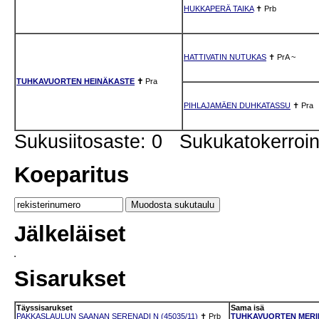
HUKKAPERÄ TAIKA
✝
Prb
HATTIVATIN NUTUKAS
✝
PrA
~
TUHKAVUORTEN HEINÄKASTE
✝
Pra
PIHLAJAMÄEN DUHKATASSU
✝
Pra
Sukusiitosaste: 0 Sukukatokerro
Koeparitus
Jälkeläiset
Sisarukset
Täyssisarukset
Sama isä
PAKKASLAULUN SAANAN SERENADI N (45035/11)
✝
Prb
TUHKAVUORTEN MERIMI