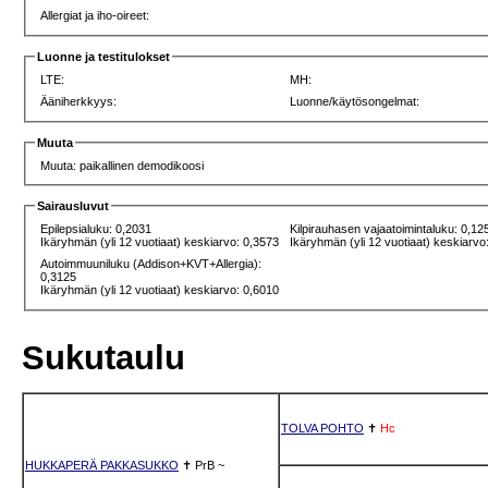
Allergiat ja iho-oireet:
Luonne ja testitulokset
LTE:
MH:
Ääniherkkyys:
Luonne/käytösongelmat:
Muuta
Muuta: paikallinen demodikoosi
Sairausluvut
Epilepsialuku: 0,2031
Kilpirauhasen vajaatoimintaluku: 0,12
Ikäryhmän (yli 12 vuotiaat) keskiarvo: 0,3573
Ikäryhmän (yli 12 vuotiaat) keskiarvo
Autoimmuuniluku (Addison+KVT+Allergia):
0,3125
Ikäryhmän (yli 12 vuotiaat) keskiarvo: 0,6010
Sukutaulu
TOLVA POHTO
✝
Hc
HUKKAPERÄ PAKKASUKKO
✝
PrB
~