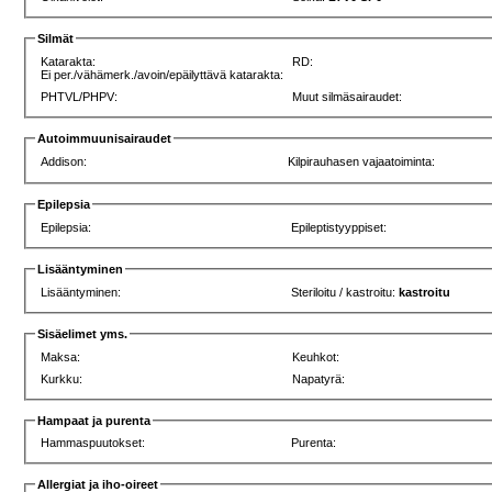
Silmät
Katarakta:
RD:
Ei per./vähämerk./avoin/epäilyttävä katarakta:
PHTVL/PHPV:
Muut silmäsairaudet:
Autoimmuunisairaudet
Addison:
Kilpirauhasen vajaatoiminta:
Epilepsia
Epilepsia:
Epileptistyyppiset:
Lisääntyminen
Lisääntyminen:
Steriloitu / kastroitu:
kastroitu
Sisäelimet yms.
Maksa:
Keuhkot:
Kurkku:
Napatyrä:
Hampaat ja purenta
Hammaspuutokset:
Purenta:
Allergiat ja iho-oireet