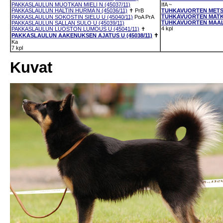
PAKKASLAULUN MUOTKAN MIELI N (45037/11)
IfA
~
PAKKASLAULUN HALTIN HURMA N (45036/11)
✝
PrB
TUHKAVUORTEN METSÄ
TUHKAVUORTEN MATKA
PAKKASLAULUN SOKOSTIN SIELU U (45040/11)
PoA
PrA
TUHKAVUORTEN MAALAI
PAKKASLAULUN SALLAN SULO U (45039/11)
4 kpl
PAKKASLAULUN LUOSTON LUMOUS U (45041/11)
✝
PAKKASLAULUN AAKENUKSEN AJATUS U (45038/11)
✝
Ka
7 kpl
Kuvat