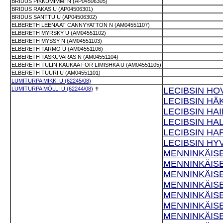
BRIDUS PIKKUMIMMI N (AP04506305)
BRIDUS RAKAS U (AP04506301)
BRIDUS SANTTU U (AP04506302)
ELBERETH LEENA AT CANNYYATTON N (AM04551107)
ELBERETH MYRSKY U (AM04551102)
ELBERETH MYSSY N (AM04551103)
ELBERETH TARMO U (AM04551106)
ELBERETH TASKUVARAS N (AM04551104)
ELBERETH TULIN KAUKAA FOR LIMISHKA U (AM04551105)
ELBERETH TUURI U (AM04551101)
LUMITURPA MIKKI U (62245/08)
LUMITURPA MÖLLI U (62244/08)
✝
LECIBSIN HOV
LECIBSIN HÄK
LECIBSIN HAI
LECIBSIN HAL
LECIBSIN HAP
LECIBSIN HYV
MENNINKÄISE
MENNINKÄISE
MENNINKÄISE
MENNINKÄISE
MENNINKÄISE
MENNINKÄISE
MENNINKÄISE