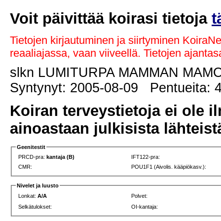
Voit päivittää koirasi tietoja
t
Tietojen kirjautuminen ja siirtyminen KoiraN
reaaliajassa, vaan viiveellä. Tietojen ajant
slkn LUMITURPA MAMMAN MAM
Syntynyt: 2005-08-09 Pentueita: 4
Koiran terveystietoja ei ole i
ainoastaan julkisista lähteistä
Geenitestit
PRCD-pra:
kantaja (B)
IFT122-pra:
CMR:
POU1F1 (Aivolis. kääpiökasv.):
Nivelet ja luusto
Lonkat:
A/A
Polvet:
Selkätulokset:
OI-kantaja: