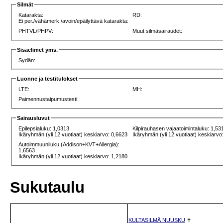
Silmät
Katarakta:
RD:
Ei per./vähämerk./avoin/epäilyttävä katarakta:
PHTVL/PHPV:
Muut silmäsairaudet:
Sisäelimet yms.
Sydän:
Luonne ja testitulokset
LTE:
MH:
Paimennustaipumustesti:
Sairausluvut
Epilepsialuku: 1,0313
Kilpirauhasen vajaatoimintaluku: 1,53
Ikäryhmän (yli 12 vuotiaat) keskiarvo: 0,6623
Ikäryhmän (yli 12 vuotiaat) keskiarvo
Autoimmuuniluku (Addison+KVT+Allergia):
1,6563
Ikäryhmän (yli 12 vuotiaat) keskiarvo: 1,2180
Sukutaulu
KULTASILMÄ NUUSKU
✝