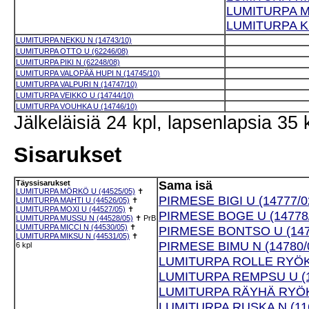
LUMITURPA M
LUMITURPA K
LUMITURPA NEKKU N (14743/10)
LUMITURPA OTTO U (62246/08)
LUMITURPA PIKI N (62248/08)
LUMITURPA VALOPÄÄ HUPI N (14745/10)
LUMITURPA VALPURI N (14747/10)
LUMITURPA VEIKKO U (14744/10)
LUMITURPA VOUHKA U (14746/10)
Jälkeläisiä 24 kpl, lapsenlapsia 35 
Sisarukset
Täyssisarukset
Sama isä
LUMITURPA MÖRKÖ U (44525/05)
✝
PIRMESE BIGI U (14777/0
LUMITURPA MAHTI U (44526/05)
✝
LUMITURPA MOXI U (44527/05)
✝
PIRMESE BOGE U (14778
LUMITURPA MUSSU N (44528/05)
✝
PrB
LUMITURPA MICCI N (44530/05)
✝
PIRMESE BONTSO U (147
LUMITURPA MIKSU N (44531/05)
✝
PIRMESE BIMU N (14780/
6 kpl
LUMITURPA ROLLE RYÖKÄ
LUMITURPA REMPSU U (1
LUMITURPA RÄYHÄ RYÖKÄ
LUMITURPA RUSKA N (116