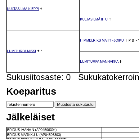
KULTASILMÄ KIEPPI
✝
KULTASILMÄ IITU
✝
HIMMELRIKS MAHTI-JOIKU
✝
PrB
~
*
LUMITURPA MISSI
✝
*
LUMITURPA MANNAKKA
✝
Sukusiitosaste: 0 Sukukatokerro
Koeparitus
Jälkeläiset
BRIDUS IHANA N (AP04506304)
BRIDUS MARKKU U (AP04506303)