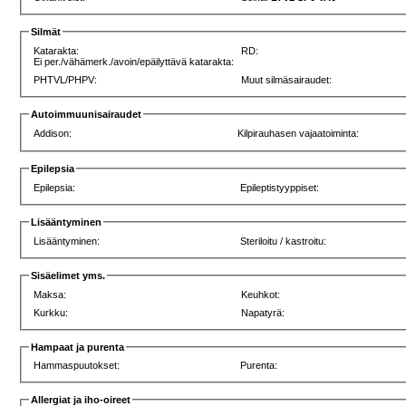
Silmät
Katarakta:
RD:
Ei per./vähämerk./avoin/epäilyttävä katarakta:
PHTVL/PHPV:
Muut silmäsairaudet:
Autoimmuunisairaudet
Addison:
Kilpirauhasen vajaatoiminta:
Epilepsia
Epilepsia:
Epileptistyyppiset:
Lisääntyminen
Lisääntyminen:
Steriloitu / kastroitu:
Sisäelimet yms.
Maksa:
Keuhkot:
Kurkku:
Napatyrä:
Hampaat ja purenta
Hammaspuutokset:
Purenta:
Allergiat ja iho-oireet