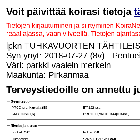
Voit päivittää koirasi tietoja
t
Tietojen kirjautuminen ja siirtyminen KoiraN
reaaliajassa, vaan viiveellä. Tietojen ajant
lpkn TUHKAVUORTEN TÄHTILEI
Syntynyt: 2018-07-27 (8v) Pentuei
Väri: parkki vaalein merkein
Maakunta: Pirkanmaa
Terveystiedoille on annettu j
Geenitestit
PRCD-pra:
kantaja (B)
IFT122-pra:
CMR:
terve (A)
POU1F1 (Aivolis. kääpiökasv.):
Nivelet ja luusto
Lonkat:
C/C
Polvet:
0/0
Olkanivelet:
Selkä:
LTV1 SP0 VA0