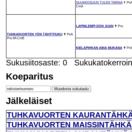
SUUKKOSUUN TULEN TARINA
✝
Po
CmA
LAPINLEMPI DON JUAN
✝
Pra
TUHKAVUORTEN YÖN TÄHTITIUKU
✝
PoA
Pra
IfA
CmB
KIELAPIHKAN AINA MUKANA
✝
PrA
Sukusiitosaste: 0 Sukukatokerro
Koeparitus
Jälkeläiset
TUHKAVUORTEN KAURANTÄHKÄ U
TUHKAVUORTEN MAISSINTÄHKÄ N