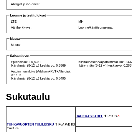
Allergiat ja iho-oireet:
Luonne ja testitulokset
LTE:
MH:
Ääniherkkyys:
Luonne/käytösongelmat:
Muuta
Muuta:
Sairausluvut
Epilepsialuku: 0,8281
Kilpirauhasen vajaatoimintaluku: 0,43
Ikäryhmän (8-12 v.) keskiarvo: 0,3869
Ikäryhmän (8-12 v.) keskiarvo: 0,285
Autoimmuuniluku (Addison+KVT+Allergia):
0,6719
Ikäryhmän (8-12 v.) keskiarvo: 0,8495
Sukutaulu
JAHKKAS FABEL
✝
PrB
IfA
S
TUHKAVUORTEN TULILEISKU
✝
PoA
PrB
IfB
CmB
Ka