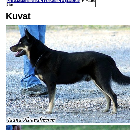
PIHLAJAMÄEN BEIKON-POIKANEN U (43759/04)
✝
PoA
IfA
7 kpl
Kuvat