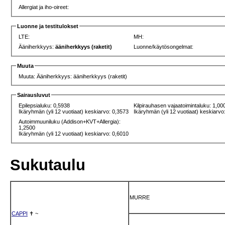
Allergiat ja iho-oireet:
Luonne ja testitulokset
LTE:
MH:
Ääniherkkyys:
ääniherkkyys (raketit)
Luonne/käytösongelmat:
Muuta
Muuta: Ääniherkkyys: ääniherkkyys (raketit)
Sairausluvut
Epilepsialuku: 0,5938
Kilpirauhasen vajaatoimintaluku: 1,00
Ikäryhmän (yli 12 vuotiaat) keskiarvo: 0,3573
Ikäryhmän (yli 12 vuotiaat) keskiarvo
Autoimmuuniluku (Addison+KVT+Allergia):
1,2500
Ikäryhmän (yli 12 vuotiaat) keskiarvo: 0,6010
Sukutaulu
MURRE
CAPPI
✝
~