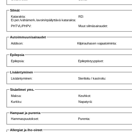
Silmät
Katarakta:
RD:
Ei per./vähämerk./avoin/epäilyttävä katarakta:
PHTVL/PHPV:
Muut silmäsairaudet:
Autoimmuunisairaudet
Addison:
Kilpirauhasen vajaatoiminta:
Epilepsia
Epilepsia:
Epileptistyyppiset:
Lisääntyminen
Lisääntyminen:
Steriloitu / kastroitu:
Sisäelimet yms.
Maksa:
Keuhkot:
Kurkku:
Napatyrä:
Hampaat ja purenta
Hammaspuutokset:
Purenta:
Allergiat ja iho-oireet