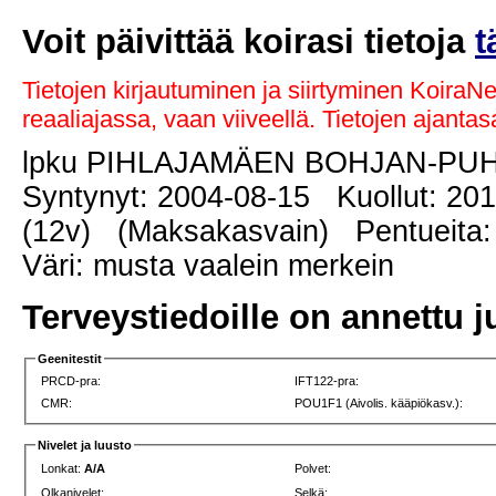
Voit päivittää koirasi tietoja
t
Tietojen kirjautuminen ja siirtyminen KoiraN
reaaliajassa, vaan viiveellä. Tietojen ajant
lpku PIHLAJAMÄEN BOHJAN-PU
Syntynyt: 2004-08-15 Kuollut: 20
(12v) (Maksakasvain) Pentueita: 
Väri: musta vaalein merkein
Terveystiedoille on annettu j
Geenitestit
PRCD-pra:
IFT122-pra:
CMR:
POU1F1 (Aivolis. kääpiökasv.):
Nivelet ja luusto
Lonkat:
A/A
Polvet:
Olkanivelet:
Selkä: