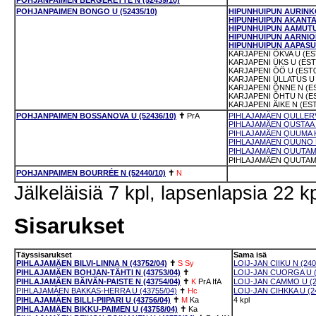
POHJANPAIMEN BERGERETTE N (52439/10)
POHJANPAIMEN BONGO U (52435/10)
HIPUNHUIPUN AURINKON
HIPUNHUIPUN AKANTAK
HIPUNHUIPUN AAMUTUI
HIPUNHUIPUN AARNIOM
HIPUNHUIPUN AAPASUO
KARJAPENI ÕKVA U (ES
KARJAPENI ÜKS U (EST
KARJAPENI ÖÖ U (EST0
KARJAPENI ÜLLATUS U 
KARJAPENI ÕNNE N (ES
KARJAPENI ÕHTU N (ES
KARJAPENI ÄIKE N (EST
POHJANPAIMEN BOSSANOVA U (52436/10)
✝
PrA
PIHLAJAMÄEN QULLERV
PIHLAJAMÄEN QUSTAA 
PIHLAJAMÄEN QUUMA KA
PIHLAJAMÄEN QUUNO K
PIHLAJAMÄEN QUUTAMO
PIHLAJAMÄEN QUUTAMO K
POHJANPAIMEN BOURRÉE N (52440/10)
✝
N
Jälkeläisiä 7 kpl, lapsenlapsia 22 kp
Sisarukset
Täyssisarukset
Sama isä
PIHLAJAMÄEN BILVI-LINNA N (43752/04)
✝
S
Sy
LOIJ-JAN CIIKU N (240
PIHLAJAMÄEN BOHJAN-TÄHTI N (43753/04)
✝
LOIJ-JAN CUORGA U (
PIHLAJAMÄEN BÄIVÄN-PAISTE N (43754/04)
✝
K
PrA
IfA
LOIJ-JAN CAMMO U (2
PIHLAJAMÄEN BAKKAS-HERRA U (43755/04)
✝
Hc
LOIJ-JAN CIHKKA U (2
PIHLAJAMÄEN BILLI-PIIPARI U (43756/04)
✝
M
Ka
4 kpl
PIHLAJAMÄEN BIKKU-PAIMEN U (43758/04)
✝
Ka