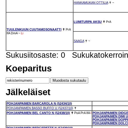
HANKAMUKAN OTTILIA
✝
~
LUMITURPA AKSU
✝
PrA
TUULENKUUN CUUTAMOSONAATTI
✝
PrA
IfA
DmA
~
Li
SAAGA
✝
~
Sukusiitosaste: 0 Sukukatokerro
Koeparitus
Jälkeläiset
POHJANPAIMEN BARCAROLA N (52434/10)
POHJANPAIMEN BASSO BUFFO U (52437/10)
✝
POHJANPAIMEN BEL CANTO N (52438/10)
✝
PoA
PrA
IfA
I
POHJANPAIMEN DIDGER
POHJANPAIMEN DIMI U 
POHJANPAIMEN DOPPIO
POHJANPAIMEN DOLCE 