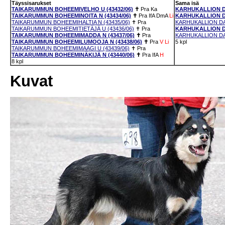
Täyssisarukset
Sama isä
TAIKARUMMUN BOHEEMIVELHO U (43432/06)
✝
Pra
Ka
KARHUKALLION D
TAIKARUMMUN BOHEEMINOITA N (43434/06)
✝
Pra
IfA
DmA
Li
KARHUKALLION DA
TAIKARUMMUN BOHEEMIHALTIA N (43435/06)
✝
Pra
KARHUKALLION DAV
TAIKARUMMUN BOHEEMITIETÄJÄ U (43436/06)
✝
Pra
KARHUKALLION DA
TAIKARUMMUN BOHEEMIMADDA N (43437/06)
✝
Pra
KARHUKALLION DAV
TAIKARUMMUN BOHEEMILUMOOJA N (43438/06)
✝
Pra
V
Li
5 kpl
TAIKARUMMUN BOHEEMIMAAGI U (43439/06)
✝
Pra
TAIKARUMMUN BOHEEMINÄKIJÄ N (43440/06)
✝
Pra
IfA
H
8 kpl
Kuvat