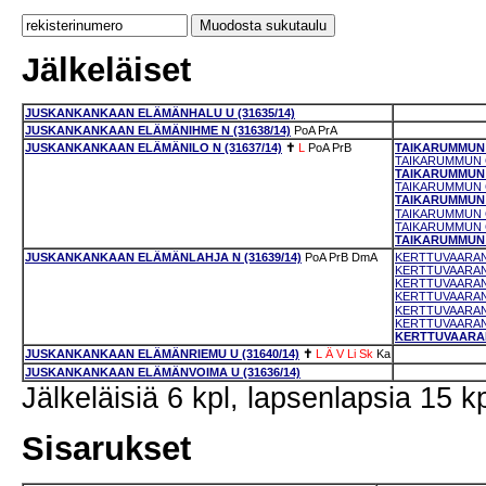
Jälkeläiset
JUSKANKANKAAN ELÄMÄNHALU U (31635/14)
JUSKANKANKAAN ELÄMÄNIHME N (31638/14)
PoA
PrA
JUSKANKANKAAN ELÄMÄNILO N (31637/14)
✝
L
PoA
PrB
TAIKARUMMUN 
TAIKARUMMUN G
TAIKARUMMUN 
TAIKARUMMUN 
TAIKARUMMUN 
TAIKARUMMUN G
TAIKARUMMUN G
TAIKARUMMUN G
JUSKANKANKAAN ELÄMÄNLAHJA N (31639/14)
PoA
PrB
DmA
KERTTUVAARAN 
KERTTUVAARAN L
KERTTUVAARAN V
KERTTUVAARAN 
KERTTUVAARAN 
KERTTUVAARAN 
KERTTUVAARAN 
JUSKANKANKAAN ELÄMÄNRIEMU U (31640/14)
✝
L
Ä
V
Li
Sk
Ka
JUSKANKANKAAN ELÄMÄNVOIMA U (31636/14)
Jälkeläisiä 6 kpl, lapsenlapsia 15 kp
Sisarukset