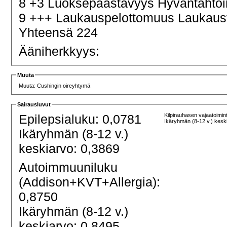
8 +3 Luoksepäästävyys Hyväntahtoi
9 +++ Laukauspelottomuus Laukau
Yhteensä 224
Ääniherkkyys:
Muuta
Muuta: Cushingin oireyhtymä
Sairausluvut
Epilepsialuku: 0,0781
Kilpirauhasen vajaatoimin
Ikäryhmän (8-12 v.) kesk
Ikäryhmän (8-12 v.)
keskiarvo: 0,3869
Autoimmuuniluku
(Addison+KVT+Allergia):
0,8750
Ikäryhmän (8-12 v.)
keskiarvo: 0,8495