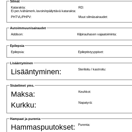
Silmät
Katarakta:
RD:
Ei per./vähämerk./avoin/epäilyttävä katarakta:
PHTVL/PHPV:
Muut silmäsairaudet:
Autoimmuunisairaudet
Addison:
Kilpirauhasen vajaatoiminta:
Epilepsia
Epilepsia:
Epileptistyyppiset:
Lisääntyminen
Lisääntyminen:
Steriloitu / kastroitu:
Sisäelimet yms.
Maksa:
Keuhkot:
Kurkku:
Napatyrä:
Hampaat ja purenta
Hammaspuutokset:
Purenta: