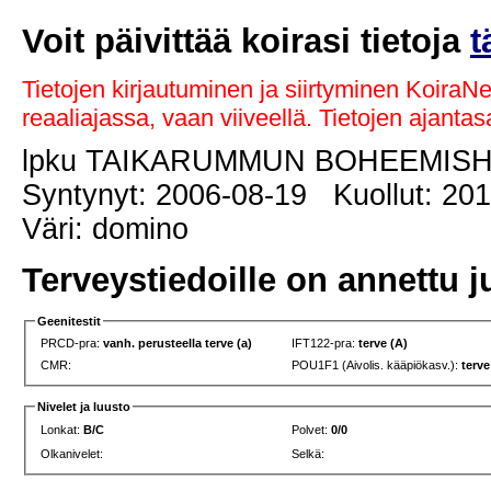
Voit päivittää koirasi tietoja
t
Tietojen kirjautuminen ja siirtyminen KoiraN
reaaliajassa, vaan viiveellä. Tietojen ajant
lpku TAIKARUMMUN BOHEEMIS
Syntynyt: 2006-08-19 Kuollut: 201
Väri: domino
Terveystiedoille on annettu j
Geenitestit
PRCD-pra:
vanh. perusteella terve (a)
IFT122-pra:
terve (A)
CMR:
POU1F1 (Aivolis. kääpiökasv.):
terve
Nivelet ja luusto
Lonkat:
B/C
Polvet:
0/0
Olkanivelet:
Selkä: