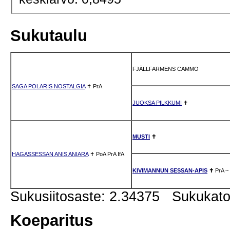
Sukutaulu
FJÄLLFARMENS CAMMO
SAGA POLARIS NOSTALGIA
✝
PrA
JUOKSA PILKKUMI
✝
MUSTI
✝
HAGASSESSAN ANIS ANIARA
✝
PoA
PrA
IfA
KIVIMANNUN SESSAN-APIS
✝
PrA
~
Sukusiitosaste: 2.34375 Sukukat
Koeparitus