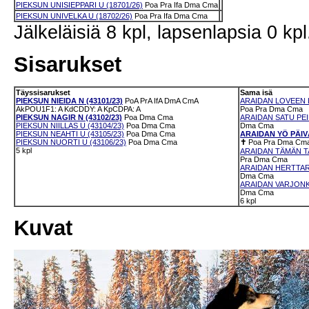
PIEKSUN UNISIEPPARI U (18701/26)
Poa
Pra
Ifa
Dma
Cma
PIEKSUN UNIVELKA U (18702/26)
Poa
Pra
Ifa
Dma
Cma
Jälkeläisiä 8 kpl, lapsenlapsia 0 kpl
Sisarukset
Täyssisarukset
Sama isä
PIEKSUN NIEIDA N (43101/23)
PoA
PrA
IfA
DmA
CmA
ARAIDAN LOVEEN 
AkPOU1F1: A
KdCDDY: A
KpCDPA: A
Poa
Pra
Dma
Cma
PIEKSUN NAGIR N (43102/23)
Poa
Dma
Cma
ARAIDAN SATU PEIK
PIEKSUN NIILLAS U (43104/23)
Poa
Dma
Cma
Dma
Cma
PIEKSUN NEAHTI U (43105/23)
Poa
Dma
Cma
ARAIDAN YÖ PÄIVÄ
PIEKSUN NUORTI U (43106/23)
Poa
Dma
Cma
✝
Poa
Pra
Dma
Cm
5 kpl
ARAIDAN TÄMÄN TA
Pra
Dma
Cma
ARAIDAN HERTTARO
Dma
Cma
ARAIDAN VARJONKU
Dma
Cma
6 kpl
Kuvat