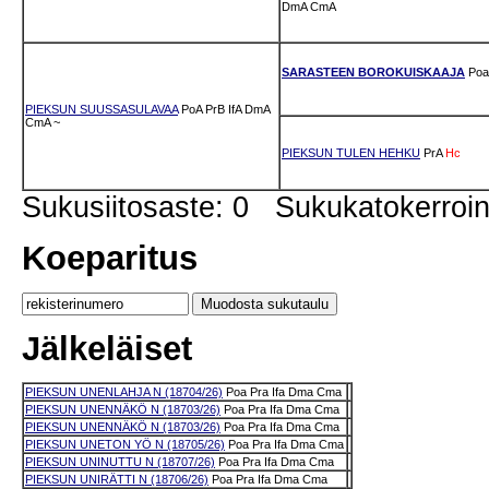
DmA
CmA
SARASTEEN BOROKUISKAAJA
Poa
PIEKSUN SUUSSASULAVAA
PoA
PrB
IfA
DmA
CmA
~
PIEKSUN TULEN HEHKU
PrA
Hc
Sukusiitosaste: 0 Sukukatokerro
Koeparitus
Jälkeläiset
PIEKSUN UNENLAHJA N (18704/26)
Poa
Pra
Ifa
Dma
Cma
PIEKSUN UNENNÄKÖ N (18703/26)
Poa
Pra
Ifa
Dma
Cma
PIEKSUN UNENNÄKÖ N (18703/26)
Poa
Pra
Ifa
Dma
Cma
PIEKSUN UNETON YÖ N (18705/26)
Poa
Pra
Ifa
Dma
Cma
PIEKSUN UNINUTTU N (18707/26)
Poa
Pra
Ifa
Dma
Cma
PIEKSUN UNIRÄTTI N (18706/26)
Poa
Pra
Ifa
Dma
Cma