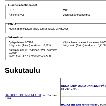
Luonne ja testitulokset
LTE:
MH:
Ääniherkkyys:
Luonne/käytösongelmat:
Muuta
Muuta: Ei ilmoitettuja vikoja tai sairauksia 28.08.2025
Sairausluvut
Epilepsialuku: 0,7188
Kilpirauhasen vajaatoimintaluku: 0,06
Ikäryhmän (1-4 v.) keskiarvo: 0,2214
Ikäryhmän (1-4 v.) keskiarvo: 0,2108
Autoimmuuniluku (Addison+KVT+Allergia):
0,2969
Ikäryhmän (1-4 v.) keskiarvo: 0,7383
Sukutaulu
ORSO-FARM OKKO ONNENSEPPÄ
Ifb
DmA
CmA
JAHKKAS ISOLEMMENLIEKKI
Poa
Pra
Dma
Cma
HAGASSESSAN MINNI-MANTU
PoA