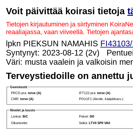
Voit päivittää koirasi tietoja
t
Tietojen kirjautuminen ja siirtyminen KoiraN
reaaliajassa, vaan viiveellä. Tietojen ajant
lpkn PIEKSUN NAMAHIS
FI43103
Syntynyt: 2023-08-12 (2v) Pentuei
Väri: musta vaalein ja valkoisin me
Terveystiedoille on annettu j
Geenitestit
PRCD-pra:
terve (A)
IFT122-pra:
terve (A)
CMR:
terve (A)
POU1F1 (Aivolis. kääpiökasv.):
Nivelet ja luusto
Lonkat:
B/C
Polvet:
0/0
Olkanivelet:
Selkä:
LTV4 SP0 VA0