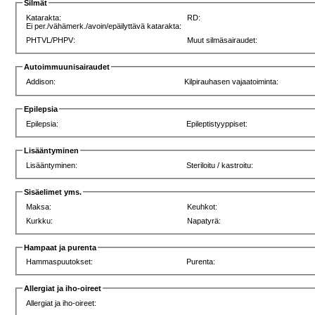
Silmät
Katarakta:
RD:
Ei per./vähämerk./avoin/epäilyttävä katarakta:
PHTVL/PHPV:
Muut silmäsairaudet:
Autoimmuunisairaudet
Addison:
Kilpirauhasen vajaatoiminta:
Epilepsia
Epilepsia:
Epileptistyyppiset:
Lisääntyminen
Lisääntyminen:
Steriloitu / kastroitu:
Sisäelimet yms.
Maksa:
Keuhkot:
Kurkku:
Napatyrä:
Hampaat ja purenta
Hammaspuutokset:
Purenta:
Allergiat ja iho-oireet
Allergiat ja iho-oireet: