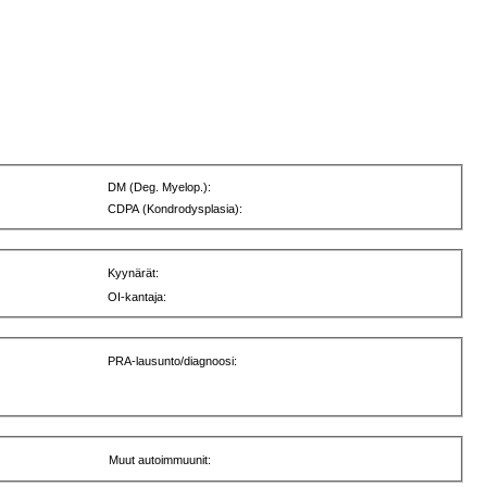
DM (Deg. Myelop.):
CDPA (Kondrodysplasia):
Kyynärät:
OI-kantaja:
PRA-lausunto/diagnoosi:
Muut autoimmuunit: