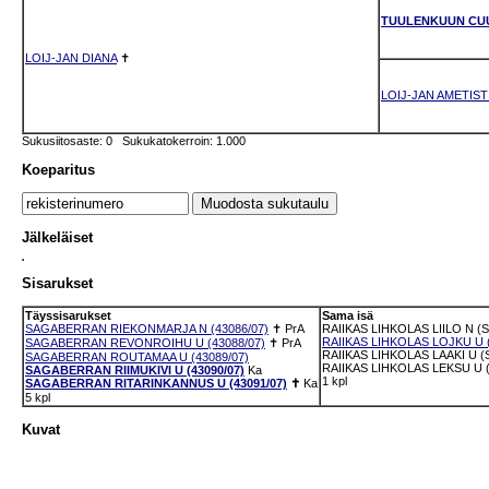
TUULENKUUN CU
LOIJ-JAN DIANA
✝
LOIJ-JAN AMETIST
Sukusiitosaste: 0 Sukukatokerroin: 1.000
Koeparitus
Jälkeläiset
Sisarukset
Täyssisarukset
Sama isä
SAGABERRAN RIEKONMARJA N (43086/07)
✝
PrA
RAIIKAS LIHKOLAS LIILO N (S
RAIIKAS LIHKOLAS LOJKU U (
SAGABERRAN REVONROIHU U (43088/07)
✝
PrA
RAIIKAS LIHKOLAS LAAKI U (
SAGABERRAN ROUTAMAA U (43089/07)
RAIIKAS LIHKOLAS LEKSU U (
SAGABERRAN RIIMUKIVI U (43090/07)
Ka
1 kpl
SAGABERRAN RITARINKANNUS U (43091/07)
✝
Ka
5 kpl
Kuvat