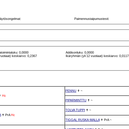
äytösongelmat:
Paimennustaipumustesti:
atoimintaluku: 0,0000
Addisonluku: 0,0000
vuotiaat) keskiarvo: 0,2367
Ikäryhmän (yli 12 vuotiaat) keskiarvo: 0,0117
PENNU
✝
~
✝
Hc
PIPARMINTTU
✝
~
TOLVA TUPPI
✝
~
A
✝
PrA
Hc
TIGGAL RUSKA-MALLA
✝
PrA
~