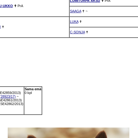
LUMITURPA AKSU
✝
PrA
U-UKKO
✝
PrA
SAAGA
✝
~
LUKA
✝
I
✝
C-SONJA
✝
Sama emä
E42859/2013)
0 kpl
28923/17)
~
SE42861/2013)
SE42862/2013)