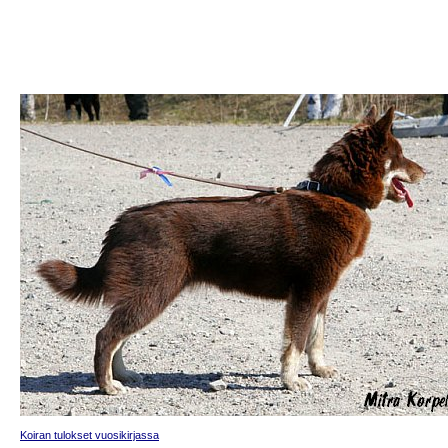
Koiran tulokset vuosikirjassa