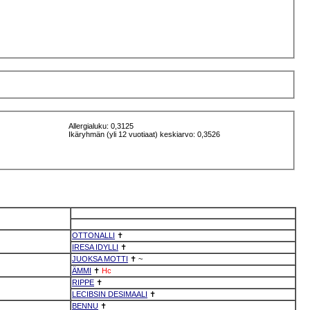
Allergialuku: 0,3125
Ikäryhmän (yli 12 vuotiaat) keskiarvo: 0,3526
OTTONALLI
✝
IRESA IDYLLI
✝
JUOKSA MOTTI
✝
~
ÄMMI
✝
Hc
RIPPE
✝
LECIBSIN DESIMAALI
✝
BENNU
✝