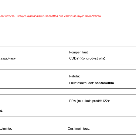
vaan viiveellä. Tietojen ajantasaisuus kannattaa siis varmistaa myös KoiraNetistä.
Pompen tauti:
kääpiökasv.):
CDDY (Kondrodystrofia):
Patella:
Luustosairaudet:
häntämutka
PRA (muu kuin prcd/ift122):
t:
toiminta:
Cushingin tauti: