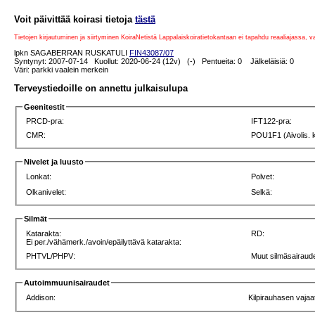
Voit päivittää koirasi tietoja
tästä
Tietojen kirjautuminen ja siirtyminen KoiraNetistä Lappalaiskoiratietokantaan ei tapahdu reaaliajassa, 
lpkn SAGABERRAN RUSKATULI
FIN43087/07
Syntynyt: 2007-07-14 Kuollut: 2020-06-24 (12v) (-) Pentueita: 0 Jälkeläisiä: 0
Väri: parkki vaalein merkein
Terveystiedoille on annettu julkaisulupa
Geenitestit
PRCD-pra:
IFT122-pra:
CMR:
POU1F1 (Aivolis. 
Nivelet ja luusto
Lonkat:
Polvet:
Olkanivelet:
Selkä:
Silmät
Katarakta:
RD:
Ei per./vähämerk./avoin/epäilyttävä katarakta:
PHTVL/PHPV:
Muut silmäsairaude
Autoimmuunisairaudet
Addison:
Kilpirauhasen vajaa