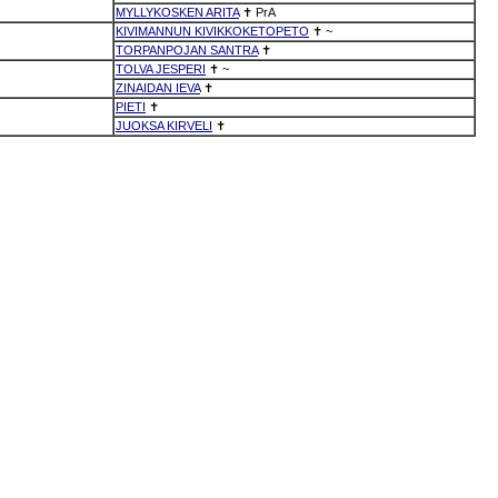
MYLLYKOSKEN ARITA
✝
PrA
KIVIMANNUN KIVIKKOKETOPETO
✝
~
TORPANPOJAN SANTRA
✝
TOLVA JESPERI
✝
~
ZINAIDAN IEVA
✝
PIETI
✝
JUOKSA KIRVELI
✝