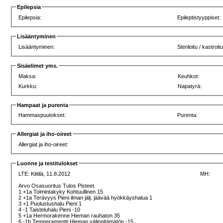
Epilepsia
Epilepsia:
Epileptistyyppiset:
Lisääntyminen
Lisääntyminen:
Steriloitu / kastroitu
Sisäelimet yms.
Maksa:
Keuhkot:
Kurkku:
Napatyrä:
Hampaat ja purenta
Hammaspuutokset:
Purenta:
Allergiat ja iho-oireet
Allergiat ja iho-oireet:
Luonne ja testitulokset
LTE:
Kittilä, 11.8.2012
MH:
Arvo Osasuoritus Tulos Pisteet
1 +1a Toimintakyky Kohtuullinen 15
2 +1a Terävyys Pieni ilman jälj. jäävää hyökkäyshalua 1
3 +1 Puolustushalu Pieni 1
4 -1 Taisteluhalu Pieni -10
5 +1a Hermorakenne Hieman rauhaton 35
6 -1b Temperamentti Hieman välinpitämätön -15