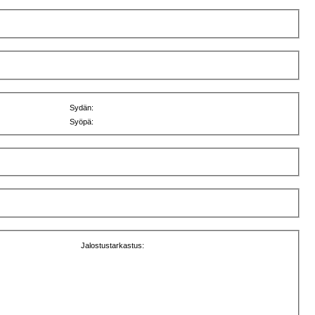
Sydän:
Syöpä:
Jalostustarkastus: