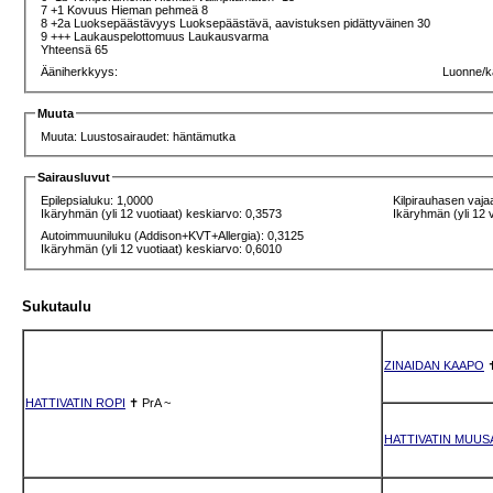
7 +1 Kovuus Hieman pehmeä 8
8 +2a Luoksepäästävyys Luoksepäästävä, aavistuksen pidättyväinen 30
9 +++ Laukauspelottomuus Laukausvarma
Yhteensä 65
Ääniherkkyys:
Luonne/k
Muuta
Muuta: Luustosairaudet: häntämutka
Sairausluvut
Epilepsialuku: 1,0000
Kilpirauhasen vaja
Ikäryhmän (yli 12 vuotiaat) keskiarvo: 0,3573
Ikäryhmän (yli 12 
Autoimmuuniluku (Addison+KVT+Allergia): 0,3125
Ikäryhmän (yli 12 vuotiaat) keskiarvo: 0,6010
Sukutaulu
ZINAIDAN KAAPO
HATTIVATIN ROPI
✝
PrA
~
HATTIVATIN MUUS