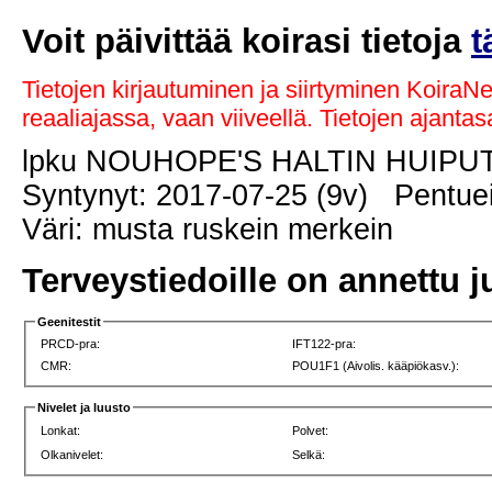
Voit päivittää koirasi tietoja
t
Tietojen kirjautuminen ja siirtyminen KoiraN
reaaliajassa, vaan viiveellä. Tietojen ajant
lpku NOUHOPE'S HALTIN HUIP
Syntynyt: 2017-07-25 (9v) Pentuei
Väri: musta ruskein merkein
Terveystiedoille on annettu j
Geenitestit
PRCD-pra:
IFT122-pra:
CMR:
POU1F1 (Aivolis. kääpiökasv.):
Nivelet ja luusto
Lonkat:
Polvet:
Olkanivelet:
Selkä: