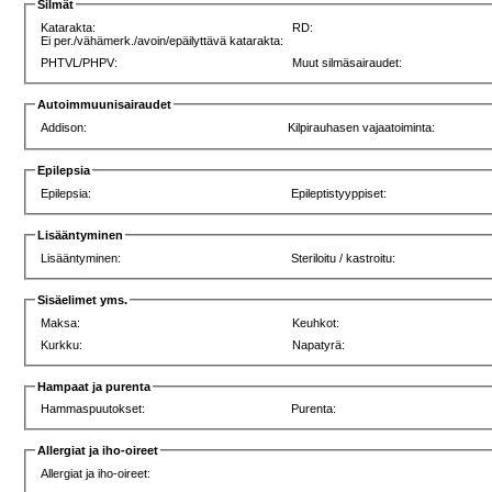
Silmät
Katarakta:
RD:
Ei per./vähämerk./avoin/epäilyttävä katarakta:
PHTVL/PHPV:
Muut silmäsairaudet:
Autoimmuunisairaudet
Addison:
Kilpirauhasen vajaatoiminta:
Epilepsia
Epilepsia:
Epileptistyyppiset:
Lisääntyminen
Lisääntyminen:
Steriloitu / kastroitu:
Sisäelimet yms.
Maksa:
Keuhkot:
Kurkku:
Napatyrä:
Hampaat ja purenta
Hammaspuutokset:
Purenta:
Allergiat ja iho-oireet
Allergiat ja iho-oireet: