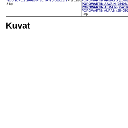
NOUHOPE'S SAANAN SEITA N (43056/17)
PrB
CmA
POROWARTIN ARMAS U (25402
3 kpl
POROWARTIN AAVA N (25406/
POROWARTIN ALMA N (25407/
POROWARTIN AURA N (25405/1
6 kpl
Kuvat