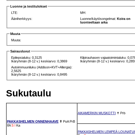
Luonne ja testitulokset
LTE:
MH:
Ääniherkkyys:
Luonne/käytösongelmat:
Koira on
luonteeltaan arka
Muuta
Muuta:
Sairausluvut
Epilepsialuku: 0,3125
Kilpirauhasen vajaatoimintaluku: 0,07
Ikäryhmän (8-12 v.) keskiarvo: 0,3869
Ikäryhmän (8-12 v.) keskiarvo: 0,285
Autoimmuuniluku (Addison+KVT+Allergia):
2,5625
Ikäryhmän (8-12 v.) keskiarvo: 0,8495
Sukutaulu
AIKAMERKIN MUSKOTTI
✝
Prb
PAKKASHELMEN ONNENHAAVE
✝
PoA
PrB
IfA
S
I
Ka
PAKKASHELMEN LEMPEÄ LOUNATU