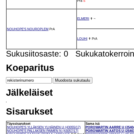
Pra
S
ELMERI
✝
~
NOUHOPE'S NOUROPLEM
PrA
LOUHI
✝
PrA
Sukusiitosaste: 0 Sukukatokerro
Koeparitus
Jälkeläiset
Sisarukset
Täyssisarukset
Sama isä
NOUHOPE'S YLLÄKSEN YLHÄINEN U (43055/17)
POROWARTIN AARRE U (25404
NOUHOPE'S PALLAKSEN PAIMEN N (43057/17)
POROWARTIN AATOS U (25403