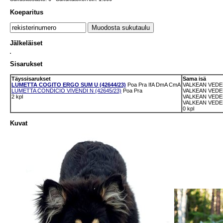
Koeparitus
Jälkeläiset
Sisarukset
Täyssisarukset
Sama isä
LUMETTA COGITO ERGO SUM U (42644/23)
Poa
Pra
IfA
DmA
CmA
VALKEAN VEDE
LUMETTA CONDICIO VIVENDI N (42645/23)
Poa
Pra
VALKEAN VEDEN
2 kpl
VALKEAN VEDEN
VALKEAN VEDE
0 kpl
Kuvat