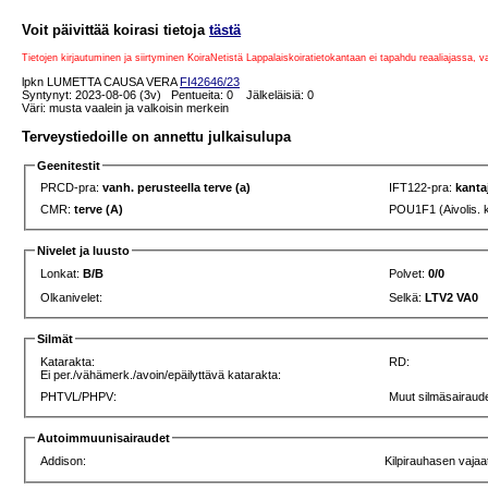
Voit päivittää koirasi tietoja
tästä
Tietojen kirjautuminen ja siirtyminen KoiraNetistä Lappalaiskoiratietokantaan ei tapahdu reaaliajassa, 
lpkn LUMETTA CAUSA VERA
FI42646/23
Syntynyt: 2023-08-06 (3v) Pentueita: 0 Jälkeläisiä: 0
Väri: musta vaalein ja valkoisin merkein
Terveystiedoille on annettu julkaisulupa
Geenitestit
PRCD-pra:
vanh. perusteella terve (a)
IFT122-pra:
kanta
CMR:
terve (A)
POU1F1 (Aivolis. 
Nivelet ja luusto
Lonkat:
B/B
Polvet:
0/0
Olkanivelet:
Selkä:
LTV2 VA0
Silmät
Katarakta:
RD:
Ei per./vähämerk./avoin/epäilyttävä katarakta:
PHTVL/PHPV:
Muut silmäsairaude
Autoimmuunisairaudet
Addison:
Kilpirauhasen vajaa