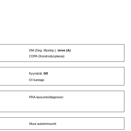
DM (Deg. Myelop.):
terve (A)
CDPA (Kondrodysplasia):
Kyynärät:
0/0
OI-kantaja:
PRA-lausunto/diagnoosi:
Muut autoimmuunit: