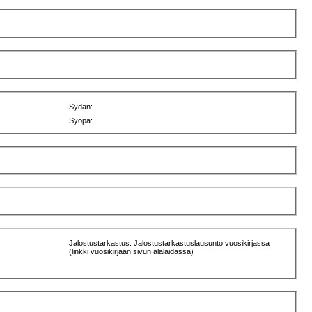
Sydän:
Syöpä:
Jalostustarkastus: Jalostustarkastuslausunto vuosikirjassa
(linkki vuosikirjaan sivun alalaidassa)