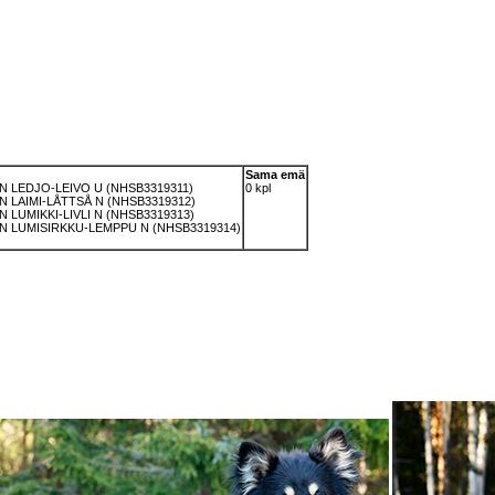
Sama emä
N LEDJO-LEIVO U (NHSB3319311)
0 kpl
 LAIMI-LÅTTSÅ N (NHSB3319312)
 LUMIKKI-LIVLI N (NHSB3319313)
N LUMISIRKKU-LEMPPU N (NHSB3319314)