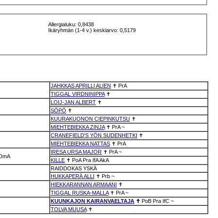
Allergialuku: 0,8438
Ikäryhmän (1-4 v.) keskiarvo: 0,5179
JAHKKAS APRILLI ALIEN
✝
PrA
TIGGAL VIRDNINIPPA
✝
LOIJ-JAN ALBERT
✝
SÖPÖ
✝
KUURAKUONON CIEPINKUTSU
✝
MIEHTEBIEKKA ZINJA
✝
PrA
~
CRANEFIELD'S YÖN SUDENHETKI
✝
MIEHTEBIEKKA NATTAS
✝
PrA
IRESA URSA MAJOR
✝
PrA
~
DmA
KILLE
✝
PoA
Pra
IfA
AkA
RAIDDOKAS YSKÄ
HUKKAPERÄ ALLI
✝
Prb
~
HIEKKARANNAN ARMAANI
✝
TIGGAL RUSKA-MALLA
✝
PrA
~
KUUNKAJON KAIRANVAELTAJA
✝
PoB
Pra
IfC
~
TOLVA MUUSA
✝