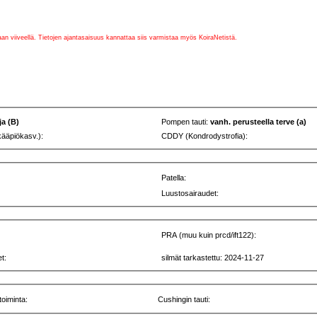
vaan viiveellä. Tietojen ajantasaisuus kannattaa siis varmistaa myös KoiraNetistä.
ja (B)
Pompen tauti:
vanh. perusteella terve (a)
kääpiökasv.):
CDDY (Kondrodystrofia):
Patella:
Luustosairaudet:
PRA (muu kuin prcd/ift122):
t:
silmät tarkastettu: 2024-11-27
toiminta:
Cushingin tauti: