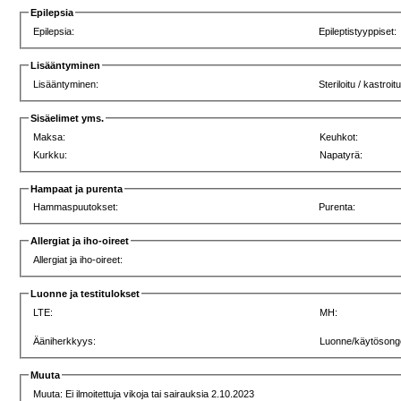
Epilepsia
Epilepsia:
Epileptistyyppiset:
Lisääntyminen
Lisääntyminen:
Steriloitu / kastroitu
Sisäelimet yms.
Maksa:
Keuhkot:
Kurkku:
Napatyrä:
Hampaat ja purenta
Hammaspuutokset:
Purenta:
Allergiat ja iho-oireet
Allergiat ja iho-oireet:
Luonne ja testitulokset
LTE:
MH:
Ääniherkkyys:
Luonne/käytösong
Muuta
Muuta: Ei ilmoitettuja vikoja tai sairauksia 2.10.2023