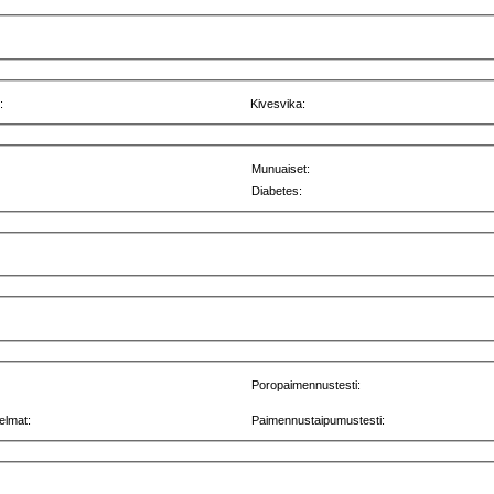
:
Kivesvika:
Munuaiset:
Diabetes:
Poropaimennustesti:
elmat:
Paimennustaipumustesti: