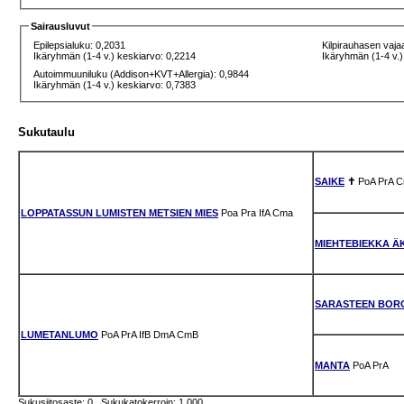
Sairausluvut
Epilepsialuku: 0,2031
Kilpirauhasen vaja
Ikäryhmän (1-4 v.) keskiarvo: 0,2214
Ikäryhmän (1-4 v.)
Autoimmuuniluku (Addison+KVT+Allergia): 0,9844
Ikäryhmän (1-4 v.) keskiarvo: 0,7383
Sukutaulu
SAIKE
✝
PoA
PrA
C
LOPPATASSUN LUMISTEN METSIEN MIES
Poa
Pra
IfA
Cma
MIEHTEBIEKKA Ä
SARASTEEN BOR
LUMETANLUMO
PoA
PrA
IfB
DmA
CmB
MANTA
PoA
PrA
Sukusiitosaste: 0 Sukukatokerroin: 1.000