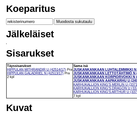
Koeparitus
Jälkeläiset
Sisarukset
Täyssisarukset
Sama isä
HIPPULAN MITHRANDIR U (42514/17)
Pra
JUSKANKANKAAN LUHTALEMMIKKI N (
HIPPULAN GALADRIEL N (42513/17)
Pra
JUSKANKANKAAN LETTOTÄHTIMÖ N (2
2 kpl
JUSKANKANKAAN KORPIORVOKKI N (2
JUSKANKANKAAN AAPAKARHU U (2499
KARHUKALLION KING'S MERLIN U (3371
KARHUKALLION KING'S DRAGON U (337
KARHUKALLION KING'S ARTHUR U (3371
7 kpl
Kuvat