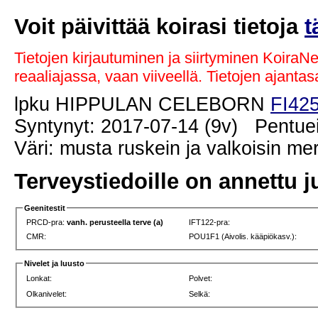
Voit päivittää koirasi tietoja
t
Tietojen kirjautuminen ja siirtyminen KoiraN
reaaliajassa, vaan viiveellä. Tietojen ajant
lpku HIPPULAN CELEBORN
FI42
Syntynyt: 2017-07-14 (9v) Pentuei
Väri: musta ruskein ja valkoisin me
Terveystiedoille on annettu j
Geenitestit
PRCD-pra:
vanh. perusteella terve (a)
IFT122-pra:
CMR:
POU1F1 (Aivolis. kääpiökasv.):
Nivelet ja luusto
Lonkat:
Polvet:
Olkanivelet:
Selkä: