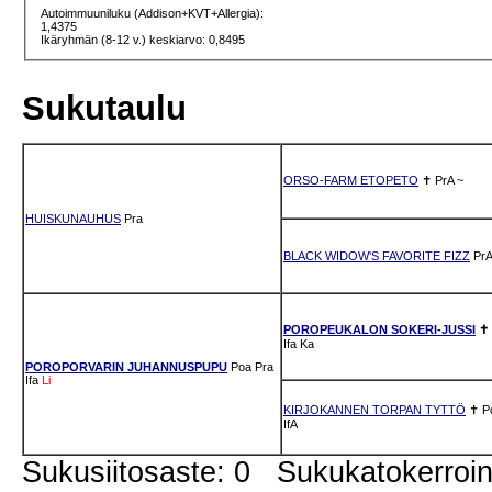
Autoimmuuniluku (Addison+KVT+Allergia):
1,4375
Ikäryhmän (8-12 v.) keskiarvo: 0,8495
Sukutaulu
ORSO-FARM ETOPETO
✝
PrA
~
HUISKUNAUHUS
Pra
BLACK WIDOW'S FAVORITE FIZZ
PrA
POROPEUKALON SOKERI-JUSSI
✝
Ifa
Ka
POROPORVARIN JUHANNUSPUPU
Poa
Pra
Ifa
Li
KIRJOKANNEN TORPAN TYTTÖ
✝
P
IfA
Sukusiitosaste: 0 Sukukatokerro