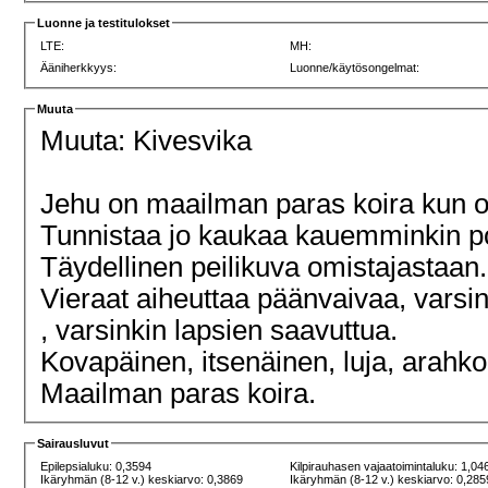
Luonne ja testitulokset
LTE:
MH:
Ääniherkkyys:
Luonne/käytösongelmat:
Muuta
Muuta: Kivesvika
Jehu on maailman paras koira kun o
Tunnistaa jo kaukaa kauemminkin po
Täydellinen peilikuva omistajastaan
Vieraat aiheuttaa päänvaivaa, varsin
, varsinkin lapsien saavuttua.
Kovapäinen, itsenäinen, luja, arahko
Maailman paras koira.
Sairausluvut
Epilepsialuku: 0,3594
Kilpirauhasen vajaatoimintaluku: 1,04
Ikäryhmän (8-12 v.) keskiarvo: 0,3869
Ikäryhmän (8-12 v.) keskiarvo: 0,285