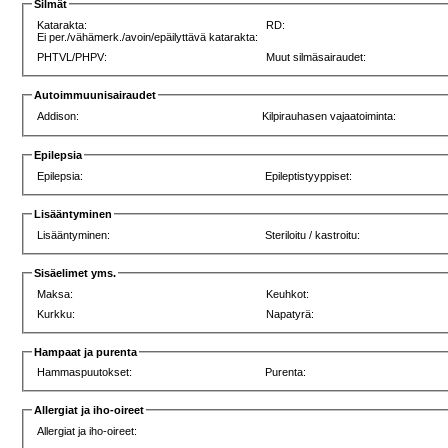
Silmät
Katarakta:
RD:
Ei per./vähämerk./avoin/epäilyttävä katarakta:
PHTVL/PHPV:
Muut silmäsairaudet:
Autoimmuunisairaudet
Addison:
Kilpirauhasen vajaatoiminta:
Epilepsia
Epilepsia:
Epileptistyyppiset:
Lisääntyminen
Lisääntyminen:
Steriloitu / kastroitu:
Sisäelimet yms.
Maksa:
Keuhkot:
Kurkku:
Napatyrä:
Hampaat ja purenta
Hammaspuutokset:
Purenta:
Allergiat ja iho-oireet
Allergiat ja iho-oireet: