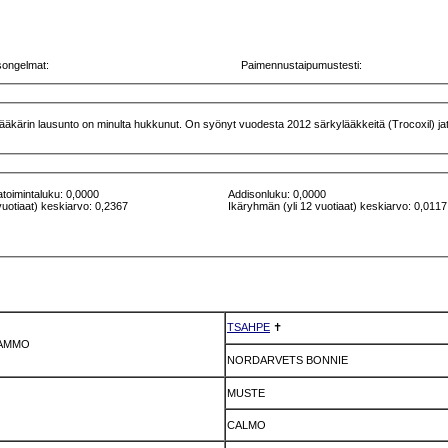
songelmat:
Paimennustaipumustesti:
äkärin lausunto on minulta hukkunut. On syönyt vuodesta 2012 särkylääkkeitä (Trocoxil) jatku
atoimintaluku: 0,0000
Addisonluku: 0,0000
vuotiaat) keskiarvo: 0,2367
Ikäryhmän (yli 12 vuotiaat) keskiarvo: 0,0117
TSAHPE
✝
CAMMO
NORDARVETS BONNIE
MUSTE
CALMO