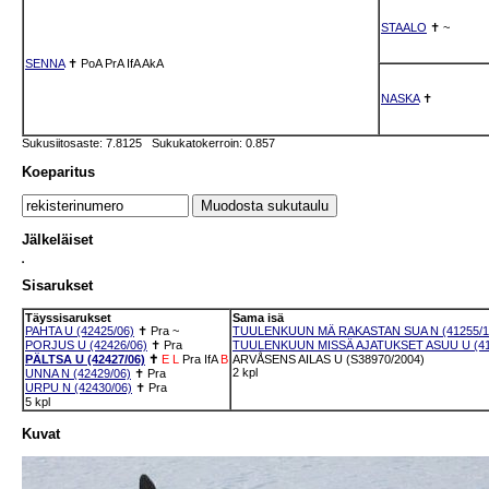
STAALO
✝
~
SENNA
✝
PoA
PrA
IfA
AkA
NASKA
✝
Sukusiitosaste: 7.8125 Sukukatokerroin: 0.857
Koeparitus
Jälkeläiset
Sisarukset
Täyssisarukset
Sama isä
PAHTA U (42425/06)
✝
Pra
~
TUULENKUUN MÄ RAKASTAN SUA N (41255/1
PORJUS U (42426/06)
✝
Pra
TUULENKUUN MISSÄ AJATUKSET ASUU U (41
PÄLTSA U (42427/06)
✝
E
L
Pra
IfA
B
ARVÅSENS AILAS U (S38970/2004)
2 kpl
UNNA N (42429/06)
✝
Pra
URPU N (42430/06)
✝
Pra
5 kpl
Kuvat