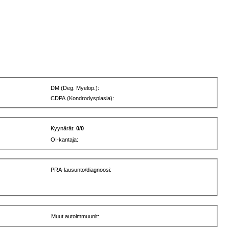
DM (Deg. Myelop.):
CDPA (Kondrodysplasia):
Kyynärät:
0/0
OI-kantaja:
PRA-lausunto/diagnoosi:
Muut autoimmuunit: