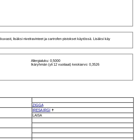
vasti, lisäksi nivelravinteet ja cartrofen pistokset käytössä. Lisäksi käy
Allergialuku: 0,5000
Ikäryhmän (yli 12 vuotiaat) keskiarvo: 0,3526
ZIGGA
IRESA IRGI
✝
LAISA