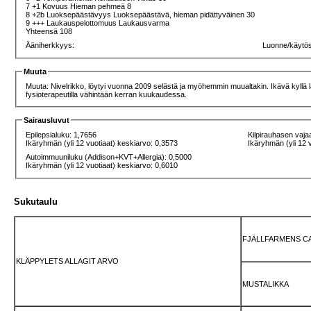
7 +1 Kovuus Hieman pehmeä 8
8 +2b Luoksepäästävyys Luoksepäästävä, hieman pidättyväinen 30
9 +++ Laukauspelottomuus Laukausvarma
Yhteensä 108
Ääniherkkyys:
Luonne/käytö
Muuta
Muuta: Nivelrikko, löytyi vuonna 2009 selästä ja myöhemmin muualtakin. Ikävä kyllä lä
fysioterapeutilla vähintään kerran kuukaudessa.
Sairausluvut
Epilepsialuku: 1,7656
Kilpirauhasen vaja
Ikäryhmän (yli 12 vuotiaat) keskiarvo: 0,3573
Ikäryhmän (yli 12 
Autoimmuuniluku (Addison+KVT+Allergia): 0,5000
Ikäryhmän (yli 12 vuotiaat) keskiarvo: 0,6010
Sukutaulu
FJÄLLFARMENS 
KLÄPPYLETS ALLAGIT ARVO
MUSTALIKKA