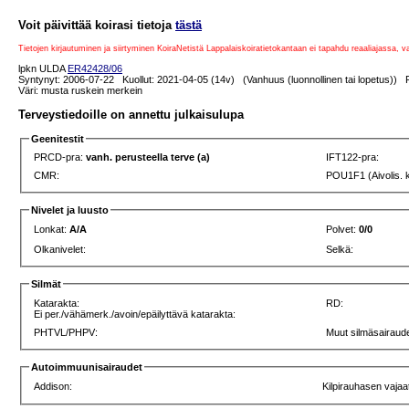
Voit päivittää koirasi tietoja
tästä
Tietojen kirjautuminen ja siirtyminen KoiraNetistä Lappalaiskoiratietokantaan ei tapahdu reaaliajassa, 
lpkn ULDA
ER42428/06
Syntynyt: 2006-07-22 Kuollut: 2021-04-05 (14v) (Vanhuus (luonnollinen tai lopetus)) P
Väri: musta ruskein merkein
Terveystiedoille on annettu julkaisulupa
Geenitestit
PRCD-pra:
vanh. perusteella terve (a)
IFT122-pra:
CMR:
POU1F1 (Aivolis. 
Nivelet ja luusto
Lonkat:
A/A
Polvet:
0/0
Olkanivelet:
Selkä:
Silmät
Katarakta:
RD:
Ei per./vähämerk./avoin/epäilyttävä katarakta:
PHTVL/PHPV:
Muut silmäsairaude
Autoimmuunisairaudet
Addison:
Kilpirauhasen vajaa