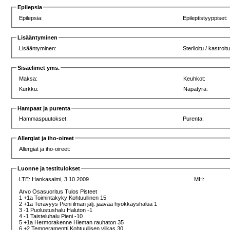
Epilepsia
Epilepsia:
Epileptistyyppiset:
Lisääntyminen
Lisääntyminen:
Steriloitu / kastroitu
Sisäelimet yms.
Maksa:
Keuhkot:
Kurkku:
Napatyrä:
Hampaat ja purenta
Hammaspuutokset:
Purenta:
Allergiat ja iho-oireet
Allergiat ja iho-oireet:
Luonne ja testitulokset
LTE:
Hankasalmi, 3.10.2009
MH:
Arvo Osasuoritus Tulos Pisteet
1 +1a Toimintakyky Kohtuullinen 15
2 +1a Terävyys Pieni ilman jälj. jäävää hyökkäyshalua 1
3 -1 Puolustushalu Haluton -1
4 -1 Taisteluhalu Pieni -10
5 +1a Hermorakenne Hieman rauhaton 35
6 +2 Temperamentti Kohtuullisen vilkas 30