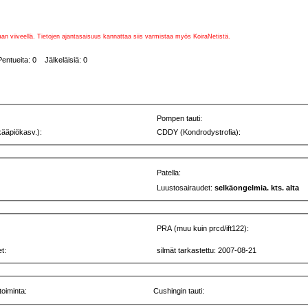
vaan viiveellä. Tietojen ajantasaisuus kannattaa siis varmistaa myös KoiraNetistä.
entueita: 0 Jälkeläisiä: 0
Pompen tauti:
kääpiökasv.):
CDDY (Kondrodystrofia):
Patella:
Luustosairaudet:
selkäongelmia. kts. alta
PRA (muu kuin prcd/ift122):
t:
silmät tarkastettu: 2007-08-21
toiminta:
Cushingin tauti: