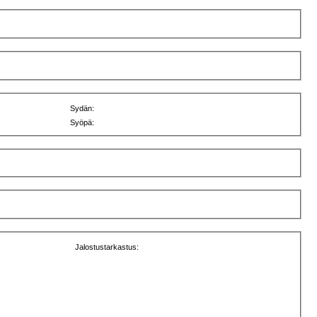
Sydän:
Syöpä:
Jalostustarkastus: