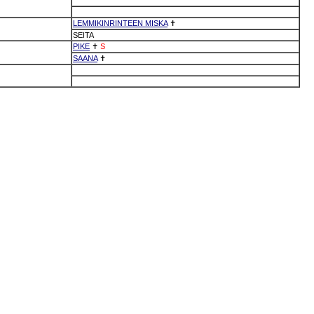
LEMMIKINRINTEEN MISKA
✝
SEITA
PIKE
✝
S
SAANA
✝