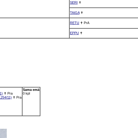
SERI
✝
TAIGA
✝
RETU
✝
PrA
EPPU
✝
Sama emä
1)
✝
Pra
0 kpl
254/11)
✝
Pra