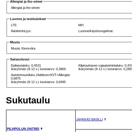
Allergiat ja iho-oireet
Allergiat ja iho-oireet:
Luonne ja testitulokset
LTE:
MH:
Ääniherkkyys:
Luonne/käytösongelmat:
Muuta
Muuta: Kivesvika
Sairausluvut
Epilepsialuku: 0,4531
Kilpirauhasen vajaatoimintaluku: 0,43
Ikäryhmän (8-12 v.) keskiarvo: 0,3869
Ikäryhmän (8-12 v.) keskiarvo: 0,285
Autoimmuuniluku (Addison+KVT+Allergia):
0,6875
Ikäryhmän (8-12 v.) keskiarvo: 0,8495
Sukutaulu
JAHKKAS BASILLI
✝
PILVIPOLUN ONTREI
✝