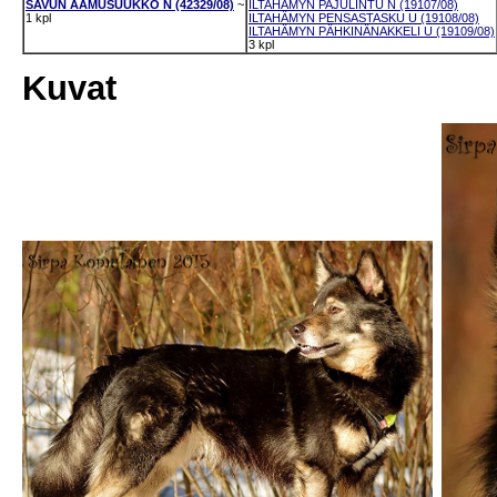
SAVUN AAMUSUUKKO N (42329/08)
~
ILTAHÄMYN PAJULINTU N (19107/08)
1 kpl
ILTAHÄMYN PENSASTASKU U (19108/08)
ILTAHÄMYN PÄHKINÄNAKKELI U (19109/08)
3 kpl
Kuvat