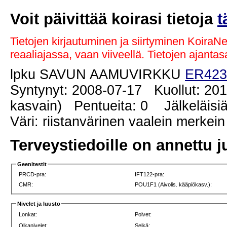
Voit päivittää koirasi tietoja
t
Tietojen kirjautuminen ja siirtyminen KoiraN
reaaliajassa, vaan viiveellä. Tietojen ajant
lpku SAVUN AAMUVIRKKU
ER423
Syntynyt: 2008-07-17 Kuollut: 201
kasvain) Pentueita: 0 Jälkeläisiä
Väri: riistanvärinen vaalein merkein
Terveystiedoille on annettu j
Geenitestit
PRCD-pra:
IFT122-pra:
CMR:
POU1F1 (Aivolis. kääpiökasv.):
Nivelet ja luusto
Lonkat:
Polvet:
Olkanivelet:
Selkä: