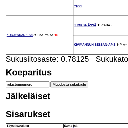
CIKKI
✝
JUOKSA ÄSSÄ
✝
PrA
IfA
~
KURJENKANERVA
✝
PoA
Pra
IfA
Hc
KIVIMANNUN SESSAN-APIS
✝
PrA
~
Sukusiitosaste: 0.78125 Sukukat
Koeparitus
Jälkeläiset
Sisarukset
Täyssisarukset
Sama isä