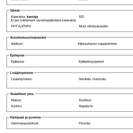
Silmät
Katarakta:
kantaja
RD:
Ei per./vähämerk./avoin/epäilyttävä katarakta:
PHTVL/PHPV:
Muut silmäsairaudet:
Autoimmuunisairaudet
Addison:
Kilpirauhasen vajaatoiminta:
Epilepsia
Epilepsia:
Epileptistyyppiset:
Lisääntyminen
Lisääntyminen:
Steriloitu / kastroitu:
Sisäelimet yms.
Maksa:
Keuhkot:
Kurkku:
Napatyrä:
Hampaat ja purenta
Hammaspuutokset:
Purenta: