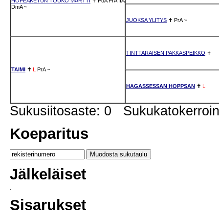
HOPEAKETUN TOUKO MARTTI
✝
PoA
PrA
IfA
DmA
~
JUOKSA YLITYS
✝
PrA
~
TINTTARAISEN PAKKASPEIKKO
✝
TAIMI
✝
L
PrA
~
HAGASSESSAN HOPPSAN
✝
L
Sukusiitosaste: 0 Sukukatokerro
Koeparitus
Jälkeläiset
Sisarukset