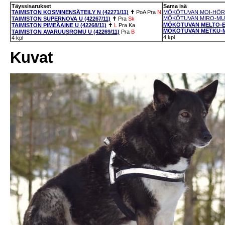
Täyssisarukset
Sama isä
TAIMISTON KOSMINENSÄTEILY N (42271/11)
✝
PoA
Pra
N
MÖKÖTUVAN MOI-HÖRVI
MÖKÖTUVAN MIRO-MUOH
TAIMISTON SUPERNOVA U (42267/11)
✝
Pra
Sk
MÖKÖTUVAN MELTO-EPE
TAIMISTON PIMEÄAINE U (42268/11)
✝
L
Pra
Ka
MÖKÖTUVAN METKU-MI
TAIMISTON AVARUUSROMU U (42269/11)
Pra
B
4 kpl
4 kpl
Kuvat