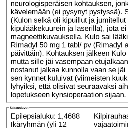
neurologisperäisen kohtauksen, jon
kävelemään (ei pysynyt pystyssä). S
(Kulon selkä oli kipuillut ja jumitell
kipulääkekuurein ja laserilla), jota
magneettikuvauksella. Kulo sai lääk
Rimadyl 50 mg 1 tabl/ pv (Rimadyl al
päivittäin). Kohtauksen jälkeen Kulo 
mutta sille jäi vasempaan etujalkaan 
nostanut jalkaa kunnolla vaan se j
sen kynnet kuluivat (viimeisten kuuk
lyhyiksi, että olisivat seuraavaksi ai
lopetukseen kynsioperaation sijaan.
Sairausluvut
Epilepsialuku: 1,4688
Kilpirauha
Ikäryhmän (yli 12
vajaatoimi