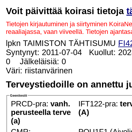
Voit päivittää koirasi tietoja
t
Tietojen kirjautuminen ja siirtyminen KoiraN
reaaliajassa, vaan viiveellä. Tietojen ajant
lpkn TAIMISTON TÄHTISUMU
FI4
Syntynyt: 2011-07-04 Kuollut: 202
0 Jälkeläisiä: 0
Väri: riistanvärinen
Terveystiedoille on annettu j
Geenitestit
PRCD-pra:
vanh.
IFT122-pra:
ter
perusteella terve
(A)
(a)
CMR:
POU1F1 (Aivoli