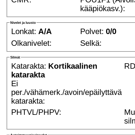
kääpiökasv.):
Nivelet ja luusto
Lonkat:
A/A
Polvet:
0/0
Olkanivelet:
Selkä:
Silmät
Katarakta:
Kortikaalinen
RD
katarakta
Ei
per./vähämerk./avoin/epäilyttävä
katarakta:
PHTVL/PHPV:
Mu
sil
Autoimmuunisairaudet