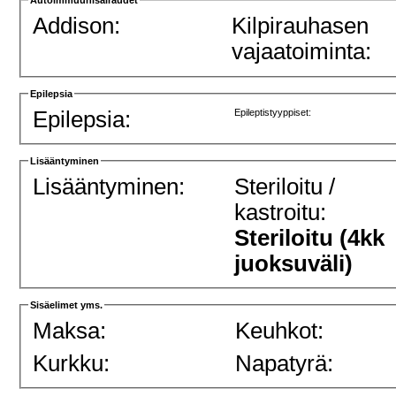
Addison:
Kilpirauhasen
vajaatoiminta:
Epilepsia
Epilepsia:
Epileptistyyppiset:
Lisääntyminen
Lisääntyminen:
Steriloitu /
kastroitu:
Steriloitu (4kk
juoksuväli)
Sisäelimet yms.
Maksa:
Keuhkot:
Kurkku:
Napatyrä: