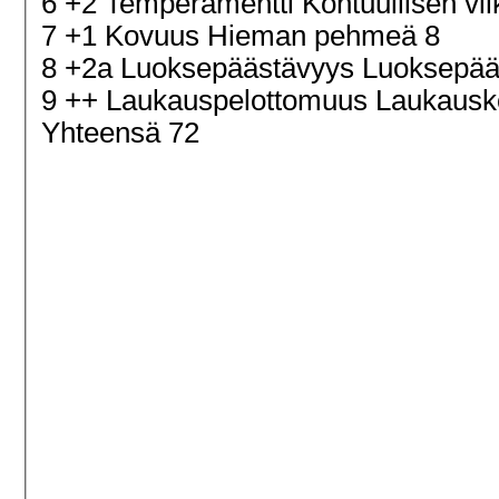
6 +2 Temperamentti Kohtuullisen vi
7 +1 Kovuus Hieman pehmeä 8
8 +2a Luoksepäästävyys Luoksepääs
9 ++ Laukauspelottomuus Laukaus
Yhteensä 72