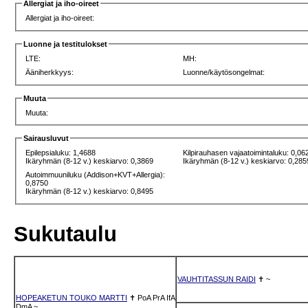
Allergiat ja iho-oireet
Allergiat ja iho-oireet:
Luonne ja testitulokset
LTE:
MH:
Ääniherkkyys:
Luonne/käytösongelmat:
Muuta
Muuta:
Sairausluvut
Epilepsialuku: 1,4688
Kilpirauhasen vajaatoimintaluku: 0,06
Ikäryhmän (8-12 v.) keskiarvo: 0,3869
Ikäryhmän (8-12 v.) keskiarvo: 0,285
Autoimmuuniluku (Addison+KVT+Allergia):
0,8750
Ikäryhmän (8-12 v.) keskiarvo: 0,8495
Sukutaulu
VAUHTITASSUN RAIDI
✝
~
HOPEAKETUN TOUKO MARTTI
✝
PoA
PrA
IfA
DmA
~