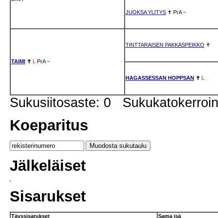
JUOKSA YLITYS
✝
PrA
~
TINTTARAISEN PAKKASPEIKKO
✝
TAIMI
✝
L
PrA
~
HAGASSESSAN HOPPSAN
✝
L
Sukusiitosaste: 0 Sukukatokerro
Koeparitus
Jälkeläiset
Sisarukset
Täyssisarukset
Sama isä