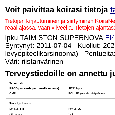
Voit päivittää koirasi tietoja
t
Tietojen kirjautuminen ja siirtyminen KoiraN
reaaliajassa, vaan viiveellä. Tietojen ajant
lpku TAIMISTON SUPERNOVA
FI
Syntynyt: 2011-07-04 Kuollut: 202
levyepiteelikarsinooma) Pentueita
Väri: riistanvärinen
Terveystiedoille on annettu j
Geenitestit
PRCD-pra:
vanh. perusteella terve (a)
IFT122-pra:
CMR:
POU1F1 (Aivolis. kääpiökasv.):
Nivelet ja luusto
Lonkat:
B/B
Polvet:
0/0
Olkanivelet:
Selkä: