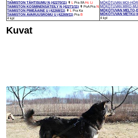
TAIMISTON TÄHTISUMU N (42270/11)
✝
L
Pra
IfA
Hc
Li
MÖKÖTUVAN MOI-HÖRVI
MÖKÖTUVAN MIRO-MUOH
TAIMISTON KOSMINENSÄTEILY N (42271/11)
✝
PoA
Pra
N
MÖKÖTUVAN MELTO-EPE
TAIMISTON PIMEÄAINE U (42268/11)
✝
L
Pra
Ka
MÖKÖTUVAN METKU-MI
TAIMISTON AVARUUSROMU U (42269/11)
Pra
B
4 kpl
4 kpl
Kuvat