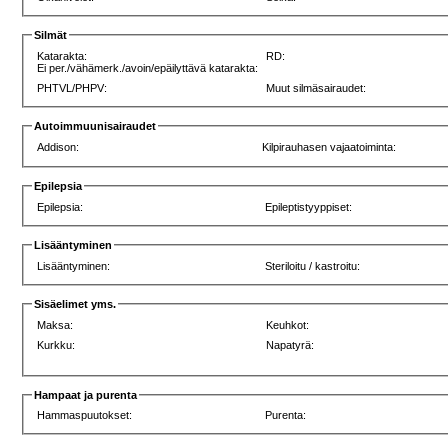
Silmät
Katarakta:
RD:
Ei per./vähämerk./avoin/epäilyttävä katarakta:
PHTVL/PHPV:
Muut silmäsairaudet:
Autoimmuunisairaudet
Addison:
Kilpirauhasen vajaatoiminta:
Epilepsia
Epilepsia:
Epileptistyyppiset:
Lisääntyminen
Lisääntyminen:
Steriloitu / kastroitu:
Sisäelimet yms.
Maksa:
Keuhkot:
Kurkku:
Napatyrä:
Hampaat ja purenta
Hammaspuutokset:
Purenta: