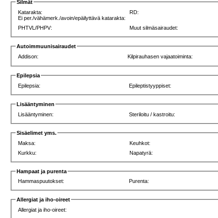
Silmät
Katarakta:
RD:
Ei per./vähämerk./avoin/epäilyttävä katarakta:
PHTVL/PHPV:
Muut silmäsairaudet:
Autoimmuunisairaudet
Addison:
Kilpirauhasen vajaatoiminta:
Epilepsia
Epilepsia:
Epileptistyyppiset:
Lisääntyminen
Lisääntyminen:
Steriloitu / kastroitu:
Sisäelimet yms.
Maksa:
Keuhkot:
Kurkku:
Napatyrä:
Hampaat ja purenta
Hammaspuutokset:
Purenta:
Allergiat ja iho-oireet
Allergiat ja iho-oireet: