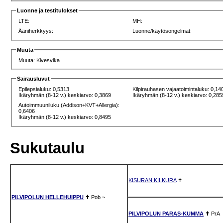
Luonne ja testitulokset
LTE:
MH:
Ääniherkkyys:
Luonne/käytösongelmat:
Muuta
Muuta: Kivesvika
Sairausluvut
Epilepsialuku: 0,5313
Kilpirauhasen vajaatoimintaluku: 0,14
Ikäryhmän (8-12 v.) keskiarvo: 0,3869
Ikäryhmän (8-12 v.) keskiarvo: 0,285
Autoimmuuniluku (Addison+KVT+Allergia):
0,6406
Ikäryhmän (8-12 v.) keskiarvo: 0,8495
Sukutaulu
KISURAN KILKURA
✝
PILVIPOLUN HELLEHUIPPU
✝
Pob
~
PILVIPOLUN PARAS-KUMMA
✝
PrA