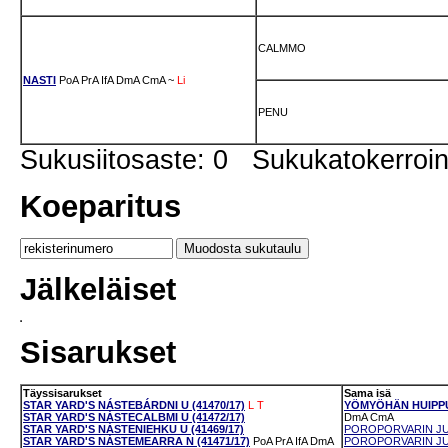
CALMMO
NASTI
PoA
PrA
IfA
DmA
CmA
~
Li
PENU
Sukusiitosaste: 0 Sukukatokerro
Koeparitus
Jälkeläiset
Sisarukset
Täyssisarukset
Sama isä
STAR YARD'S NÁSTEBÁRDNI U (41470/17)
L
T
YÖMYÖHÄN HUIPPU-
STAR YARD'S NÁSTECALBMI U (41472/17)
DmA
CmA
STAR YARD'S NÁSTENIEHKU U (41469/17)
POROPORVARIN JUS
STAR YARD'S NÁSTEMEARRA N (41471/17)
PoA
PrA
IfA
DmA
POROPORVARIN JUST