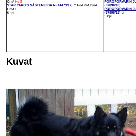
CmA
Hc
S
POROPORVARIN JU
STAR YARD'S NÁSTENIEIDA N (41473/17)
✝
PoA
PrA
DmA
(37896/18)
POROPORVARIN JU
CmA
Li
(37898/18)
Li
5 kpl
5 kpl
Kuvat