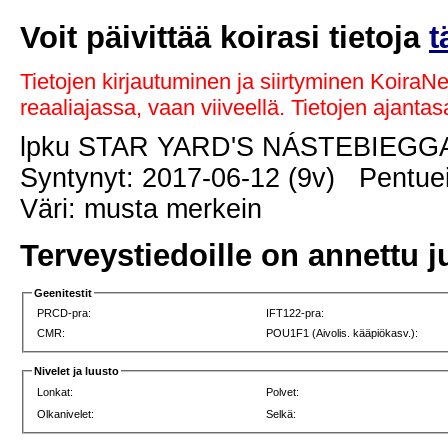
Voit päivittää koirasi tietoja
t
Tietojen kirjautuminen ja siirtyminen KoiraN
reaaliajassa, vaan viiveellä. Tietojen ajant
lpku STAR YARD'S NÁSTEBIEG
Syntynyt: 2017-06-12 (9v) Pentuei
Väri: musta merkein
Terveystiedoille on annettu j
Geenitestit
PRCD-pra:
IFT122-pra:
CMR:
POU1F1 (Aivolis. kääpiökasv.):
Nivelet ja luusto
Lonkat:
Polvet:
Olkanivelet:
Selkä: