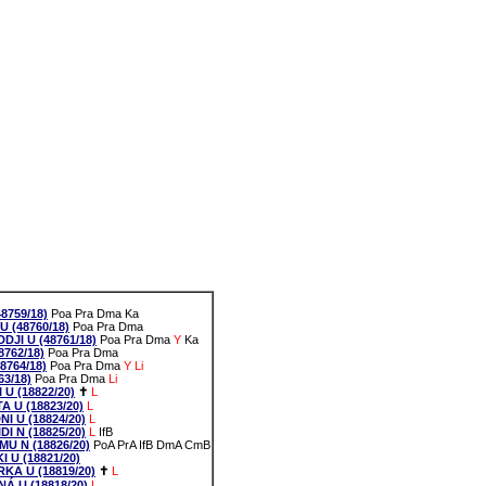
8759/18)
Poa
Pra
Dma
Ka
 (48760/18)
Poa
Pra
Dma
JI U (48761/18)
Poa
Pra
Dma
Y
Ka
762/18)
Poa
Pra
Dma
8764/18)
Poa
Pra
Dma
Y
Li
63/18)
Poa
Pra
Dma
Li
U (18822/20)
✝
L
 U (18823/20)
L
 U (18824/20)
L
 N (18825/20)
L
IfB
U N (18826/20)
PoA
PrA
IfB
DmA
CmB
U (18821/20)
A U (18819/20)
✝
L
 U (18818/20)
L