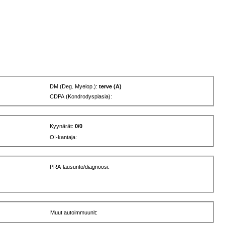
DM (Deg. Myelop.):
terve (A)
CDPA (Kondrodysplasia):
Kyynärät:
0/0
OI-kantaja:
PRA-lausunto/diagnoosi:
Muut autoimmuunit: