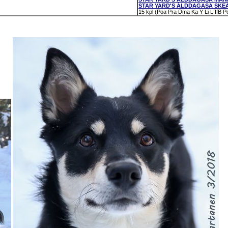
STAR YARD'S ÁLDDAGASA SKEAN
15 kpl (Poa Pra Dma Ka Y Li L IfB