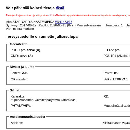
Voit päivittää koirasi tietoja
tästä
Tietojen kirjautuminen ja siirtyminen KoiraNetistä Lappalaiskoiratietokantaan ei tapahdu reaaliajassa, 
lpkn STAR YARD'S NÁSTENIEIDA
ER41473/17
Syntynyt: 2017-06-12 Kuollut: 2026-05-15 (8v) (Muu selkäsairaus.) Pentueita: 1 Jälk
Väri: musta merkein
Terveystiedoille on annettu julkaisulupa
Geenitestit
PRCD-pra:
terve (A)
IFT122-pra:
CMR:
terve (A)
POU1F1 (Aivolis. 
Nivelet ja luusto
Lonkat:
A/B
Polvet:
0/0
Olkanivelet:
Selkä:
LTV0 VA0
Silmät
Katarakta:
RD:
Ei per./vähämerk./avoin/epäilyttävä katarakta:
PHTVL/PHPV:
Muut silmäsairaude
Autoimmuunisairaudet
Addison:
Kilpirauhasen vajaa