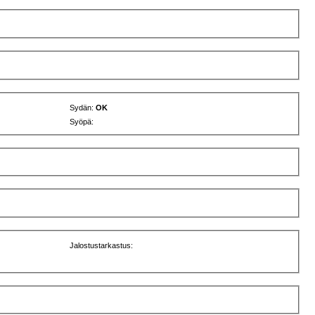
Sydän:
OK
Syöpä:
Jalostustarkastus: