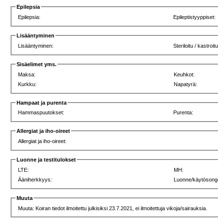
Epilepsia
Epilepsia:
Epileptistyyppiset:
Lisääntyminen
Lisääntyminen:
Steriloitu / kastroit
Sisäelimet yms.
Maksa:
Keuhkot:
Kurkku:
Napatyrä:
Hampaat ja purenta
Hammaspuutokset:
Purenta:
Allergiat ja iho-oireet
Allergiat ja iho-oireet:
Luonne ja testitulokset
LTE:
MH:
Ääniherkkyys:
Luonne/käytösong
Muuta
Muuta: Koiran tiedot ilmoitettu julkisiksi 23.7.2021, ei ilmoitettuja vikoja/sairauksia.