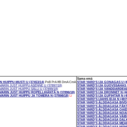
Sama emä
HUIPPU-MUSTI U (37453/14)
PoB
PrA
IfB
DmA
CmA
STAR YARD'S IJA GONAGAS U (4
RIN JUST HUIPPU ASENNE U (37897/18)
STAR YARD'S IJA GUOVSSAHAS U
RIN JUST HUIPPU SÄLLI U (37899/18)
STAR YARD'S IJA VÁNDDARDEADD
RIN JUST HUIPPU ROPELLIHÄNTÄ N (37896/18)
STAR YARD'S IJA DRONNET N (48
RIN JUST HUIPPU JA TOMERA N (37898/18)
Li
STAR YARD'S IJA GUFIHTAR N (4
STAR YARD'S IJAHIS IDJA N (487
STAR YARD'S ÁLDDAGASA BIVDI 
STAR YARD'S ÁLDDAGASA FÁKTA
STAR YARD'S ÁLDDAGASA OAIDNI
STAR YARD'S ÁLDDAGASA NOAIDI
STAR YARD'S ÁLDDAGASA VÁIBM
STAR YARD'S ÁLDDAGASA DÁLKI 
STAR YARD'S ÁLDDAGASA MEARK
STAR YARD'S ÁLDDAGASA MÁNNÁ