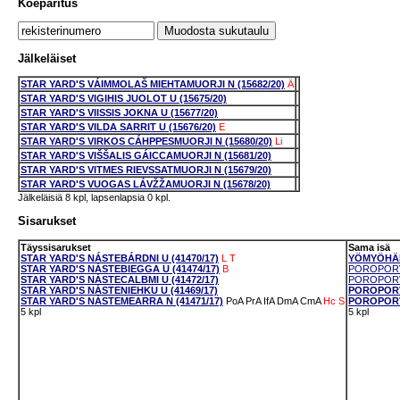
Koeparitus
Jälkeläiset
STAR YARD'S VÁIMMOLAŠ MIEHTAMUORJI N (15682/20)
Ä
STAR YARD'S VIGIHIS JUOLOT U (15675/20)
STAR YARD'S VIISSIS JOKNA U (15677/20)
STAR YARD'S VILDA SARRIT U (15676/20)
E
STAR YARD'S VIRKOS CÁHPPESMUORJI N (15680/20)
Li
STAR YARD'S VIŠŠALIS GÁICCAMUORJI N (15681/20)
STAR YARD'S VITMES RIEVSSATMUORJI N (15679/20)
STAR YARD'S VUOGAS LÁVŽŽAMUORJI N (15678/20)
Jälkeläisiä 8 kpl, lapsenlapsia 0 kpl.
Sisarukset
Täyssisarukset
Sama isä
STAR YARD'S NÁSTEBÁRDNI U (41470/17)
L
T
YÖMYÖHÄN 
STAR YARD'S NÁSTEBIEGGA U (41474/17)
B
POROPORVA
STAR YARD'S NÁSTECALBMI U (41472/17)
POROPORVA
STAR YARD'S NÁSTENIEHKU U (41469/17)
POROPORVA
STAR YARD'S NÁSTEMEARRA N (41471/17)
PoA
PrA
IfA
DmA
CmA
Hc
S
POROPORVA
5 kpl
5 kpl