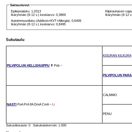
Sairausluvut
Epilepsialuku: 1,0313
Kilpirauhasen vaja
Ikäryhmän (8-12 v.) keskiarvo: 0,3869
Ikäryhmän (8-12 v.
Autoimmuuniluku (Addison+KVT+Allergia): 0,6406
Ikäryhmän (8-12 v.) keskiarvo: 0,8495
Sukutaulu
KISURAN KILKURA
PILVIPOLUN HELLEHUIPPU
✝
Pob
~
PILVIPOLUN PAR
CALMMO
NASTI
PoA
PrA
IfA
DmA
CmA
~
Li
PENU
Sukusiitosaste: 0 Sukukatokerroin: 1.000