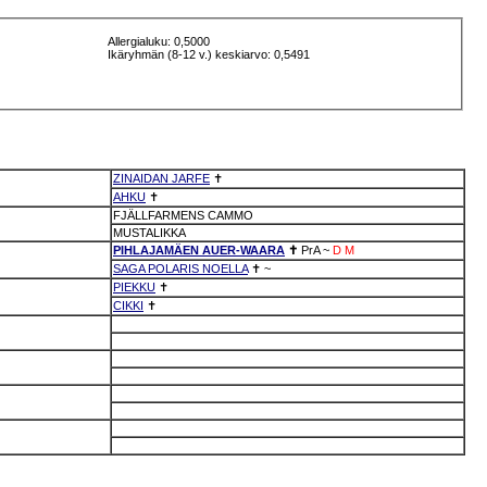
Allergialuku: 0,5000
Ikäryhmän (8-12 v.) keskiarvo: 0,5491
ZINAIDAN JARFE
✝
AHKU
✝
FJÄLLFARMENS CAMMO
MUSTALIKKA
PIHLAJAMÄEN AUER-WAARA
✝
PrA
~
D
M
SAGA POLARIS NOELLA
✝
~
PIEKKU
✝
CIKKI
✝