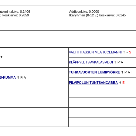
atoimintaluku: 0,1406
Addisonluku: 0,0000
) keskiarvo: 0,2859
Ikäryhmän (8-12 v.) keskiarvo: 0,0145
VAUHTITASSUN MEAHCCEMANNI
✝
~
S
✝
KLÄPPYLETS AVKALAS ADDI
✝
PrA
TUHKAVUORTEN LUMIPYÖRRE
✝
PrA
I
AS-KUMMA
✝
PrA
PILVIPOLUN TUNTSANCABBA
✝
E