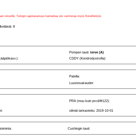
vaan viiveellä. Tietojen ajantasaisuus kannattaa siis varmistaa myös KoiraNetistä.
eläisiä: 8
Pompen tauti:
terve (A)
kääpiökasv.):
CDDY (Kondrodystrofia):
Patella:
Luustosairaudet:
PRA (muu kuin prcd/ift122):
t:
silmät tarkastettu: 2019-10-01
toiminta:
Cushingin tauti: