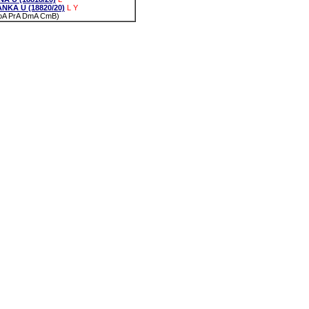
KA U (18820/20)
L
Y
 PoA PrA DmA CmB)