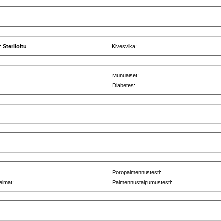
u:
Steriloitu
Kivesvika:
Munuaiset:
Diabetes:
Poropaimennustesti:
elmat:
Paimennustaipumustesti: