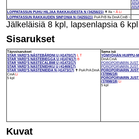
AIN
AINA
LOPPATASSUN PUHU HILJAA RAKKAUDESTA N (34256/21)
✝
Ifa
~
Ä
Li
LOPPATASSUN RAKKAUDEN SINFONIA N (34255/21)
PoA
PrB
Ifa
DmA
CmB
~
Jälkeläisiä 8 kpl, lapsenlapsia 6 kpl
Sisarukset
Täyssisarukset
Sama isä
STAR YARD'S NÁSTEBÁRDNI U (41470/17)
L
T
YÖMYÖHÄN HUIPPU-MUS
STAR YARD'S NÁSTEBIEGGA U (41474/17)
B
DmA
CmA
STAR YARD'S NÁSTECALBMI U (41472/17)
POROPORVARIN JUST H
STAR YARD'S NÁSTENIEHKU U (41469/17)
POROPORVARIN JUST H
STAR YARD'S NÁSTENIEIDA N (41473/17)
✝
PoA
PrA
DmA
POROPORVARIN JUST
(37896/18)
CmA
Li
POROPORVARIN JUST 
5 kpl
(37898/18)
Li
5 kpl
Kuvat