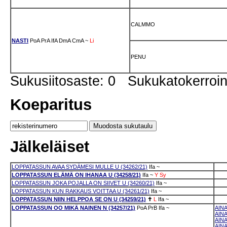
CALMMO
NASTI
PoA
PrA
IfA
DmA
CmA
~
Li
PENU
Sukusiitosaste: 0 Sukukatokerro
Koeparitus
Jälkeläiset
LOPPATASSUN AVAA SYDÄMESI MULLE U (34262/21)
Ifa
~
LOPPATASSUN ELÄMÄ ON IHANAA U (34258/21)
Ifa
~
Y
Sy
LOPPATASSUN JOKA POJALLA ON SIIVET U (34260/21)
Ifa
~
LOPPATASSUN KUN RAKKAUS VOITTAA U (34261/21)
Ifa
~
LOPPATASSUN NIIN HELPPOA SE ON U (34259/21)
✝
L
Ifa
~
LOPPATASSUN OO MIKÄ NAINEN N (34257/21)
PoA
PrB
Ifa
~
AIN
AINA
AIN
AINA