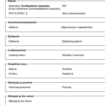
Silmät
Katarakta:
Kortikaalinen katarakta
RD:
Ei per./vähämerk./avoin/epäilyttävä katarakta:
PHTVL/PHPV:
1
Muut silmäsairaudet:
Autoimmuunisairaudet
Addison:
Kilpirauhasen vajaatoiminta:
Epilepsia
Epilepsia:
Epileptistyyppiset:
Lisääntyminen
Lisääntyminen:
Steriloitu / kastroitu:
Sisäelimet yms.
Maksa:
Keuhkot:
Kurkku:
Napatyrä:
Hampaat ja purenta
Hammaspuutokset:
Purenta:
Allergiat ja iho-oireet
Allergiat ja iho-oireet: