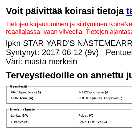
Voit päivittää koirasi tietoja
t
Tietojen kirjautuminen ja siirtyminen KoiraN
reaaliajassa, vaan viiveellä. Tietojen ajant
lpkn STAR YARD'S NÁSTEMEAR
Syntynyt: 2017-06-12 (9v) Pentuei
Väri: musta merkein
Terveystiedoille on annettu j
Geenitestit
PRCD-pra:
terve (A)
IFT122-pra:
terve (A)
CMR:
terve (A)
POU1F1 (Aivolis. kääpiökasv.):
Nivelet ja luusto
Lonkat:
B/A
Polvet:
0/0
Olkanivelet:
Selkä:
LTV1 SP0 VA0