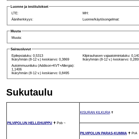
Luonne ja testitulokset
LTE:
MH:
Ääniherkkyys:
Luonne/käytösongelmat:
Muuta
Muuta:
Sairausluvut
Epilepsialuku: 0,5313
Kilpirauhasen vajaatoimintaluku: 0,14
Ikäryhmän (8-12 v.) keskiarvo: 0,3869
Ikäryhmän (8-12 v.) keskiarvo: 0,285
Autoimmuuniluku (Addison+KVT+Allergia):
1,1406
Ikäryhmän (8-12 v.) keskiarvo: 0,8495
Sukutaulu
KISURAN KILKURA
✝
PILVIPOLUN HELLEHUIPPU
✝
Pob
~
PILVIPOLUN PARAS-KUMMA
✝
PrA