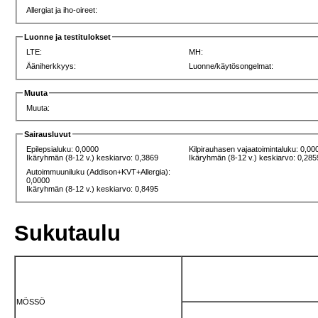
Allergiat ja iho-oireet:
Luonne ja testitulokset
LTE:
MH:
Ääniherkkyys:
Luonne/käytösongelmat:
Muuta
Muuta:
Sairausluvut
Epilepsialuku: 0,0000
Kilpirauhasen vajaatoimintaluku: 0,00
Ikäryhmän (8-12 v.) keskiarvo: 0,3869
Ikäryhmän (8-12 v.) keskiarvo: 0,285
Autoimmuuniluku (Addison+KVT+Allergia):
0,0000
Ikäryhmän (8-12 v.) keskiarvo: 0,8495
Sukutaulu
MÖSSÖ