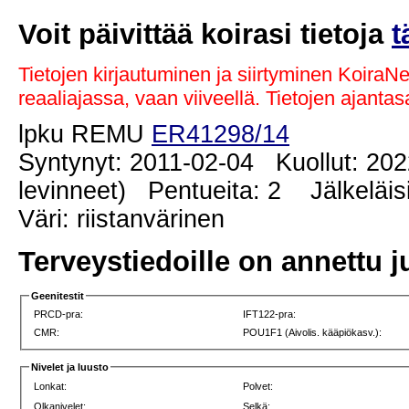
Voit päivittää koirasi tietoja
t
Tietojen kirjautuminen ja siirtyminen KoiraN
reaaliajassa, vaan viiveellä. Tietojen ajant
lpku REMU
ER41298/14
Syntynyt: 2011-02-04 Kuollut: 20
levinneet) Pentueita: 2 Jälkeläisi
Väri: riistanvärinen
Terveystiedoille on annettu j
Geenitestit
PRCD-pra:
IFT122-pra:
CMR:
POU1F1 (Aivolis. kääpiökasv.):
Nivelet ja luusto
Lonkat:
Polvet:
Olkanivelet:
Selkä: