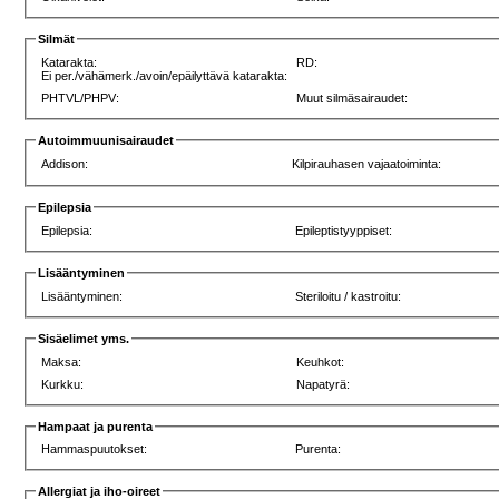
Silmät
Katarakta:
RD:
Ei per./vähämerk./avoin/epäilyttävä katarakta:
PHTVL/PHPV:
Muut silmäsairaudet:
Autoimmuunisairaudet
Addison:
Kilpirauhasen vajaatoiminta:
Epilepsia
Epilepsia:
Epileptistyyppiset:
Lisääntyminen
Lisääntyminen:
Steriloitu / kastroitu:
Sisäelimet yms.
Maksa:
Keuhkot:
Kurkku:
Napatyrä:
Hampaat ja purenta
Hammaspuutokset:
Purenta:
Allergiat ja iho-oireet