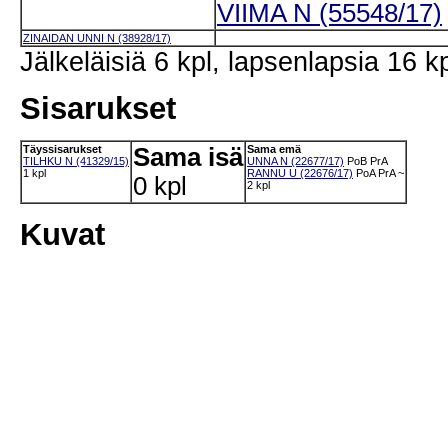
VIIMA N (55548/17)
ZINAIDAN UNNI N (38928/17)
Jälkeläisiä 6 kpl, lapsenlapsia 16 kp
Sisarukset
Täyssisarukset
Sama isä
Sama emä
TILHKU N (41329/15)
UNNA N (22677/17)
PoB
PrA
1 kpl
RANNU U (22676/17)
PoA
PrA
~
0 kpl
2 kpl
Kuvat