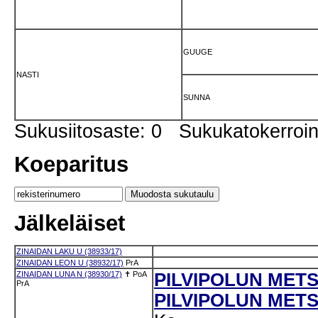
GUUGE
NASTI
SUNNA
Sukusiitosaste: 0 Sukukatokerro
Koeparitus
Jälkeläiset
ZINAIDAN LAKU U (38933/17)
ZINAIDAN LEON U (38932/17)
PrA
ZINAIDAN LUNA N (38930/17)
✝
PoA
PILVIPOLUN METS
PrA
PILVIPOLUN METS