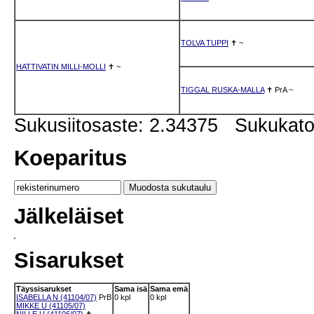
TOLVA TUPPI
✝
~
HATTIVATIN MILLI-MOLLI
✝
~
TIGGAL RUSKA-MALLA
✝
PrA
~
Sukusiitosaste: 2.34375 Sukukat
Koeparitus
Jälkeläiset
Sisarukset
Täyssisarukset
Sama isä
Sama emä
ISABELLA N (41104/07)
PrB
0 kpl
0 kpl
MIKKE U (41105/07)