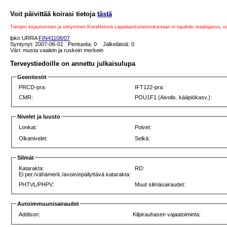
Voit päivittää koirasi tietoja
tästä
Tietojen kirjautuminen ja siirtyminen KoiraNetistä Lappalaiskoiratietokantaan ei tapahdu reaaliajassa, 
lpkn URRA
FIN41108/07
Syntynyt: 2007-06-01 Pentueita: 0 Jälkeläisiä: 0
Väri: musta vaalein ja ruskein merkein
Terveystiedoille on annettu julkaisulupa
Geenitestit
PRCD-pra:
IFT122-pra:
CMR:
POU1F1 (Aivolis. kääpiökasv.):
Nivelet ja luusto
Lonkat:
Polvet:
Olkanivelet:
Selkä:
Silmät
Katarakta:
RD:
Ei per./vähämerk./avoin/epäilyttävä katarakta:
PHTVL/PHPV:
Muut silmäsairaudet:
Autoimmuunisairaudet
Addison:
Kilpirauhasen vajaatoiminta: