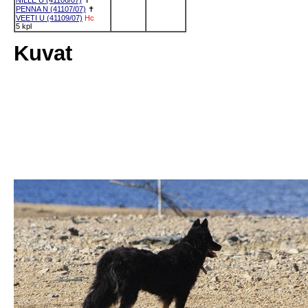
NILLE U (41106/07)
✝
PENNA N (41107/07)
✝
VEETI U (41109/07)
Hc
5 kpl
Kuvat