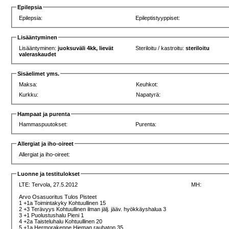
Epilepsia
Epilepsia:
Epileptistyyppiset:
Lisääntyminen
Lisääntyminen:
juoksuväli 4kk, lievät
Steriloitu / kastroitu:
steriloitu
valeraskaudet
Sisäelimet yms.
Maksa:
Keuhkot:
Kurkku:
Napatyrä:
Hampaat ja purenta
Hammaspuutokset:
Purenta:
Allergiat ja iho-oireet
Allergiat ja iho-oireet:
Luonne ja testitulokset
LTE:
Tervola, 27.5.2012
MH:
Arvo Osasuoritus Tulos Pisteet
1 +1a Toimintakyky Kohtuullinen 15
2 +3 Terävyys Kohtuullinen ilman jälj. jääv. hyökkäyshalua 3
3 +1 Puolustushalu Pieni 1
4 +2a Taisteluhalu Kohtuullinen 20
5 +1a Hermorakenne Hieman rauhaton 35