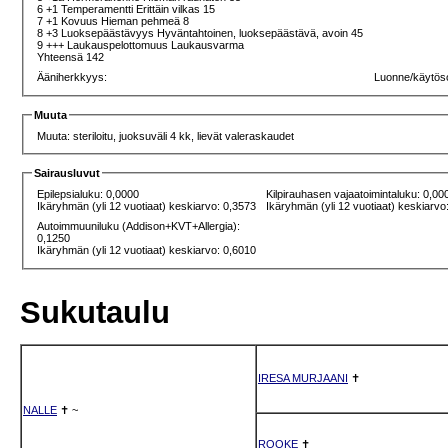
6 +1 Temperamentti Erittäin vilkas 15
7 +1 Kovuus Hieman pehmeä 8
8 +3 Luoksepäästävyys Hyväntahtoinen, luoksepäästävä, avoin 45
9 +++ Laukauspelottomuus Laukausvarma
Yhteensä 142
Ääniherkkyys:
Luonne/käytös
Muuta
Muuta: steriloitu, juoksuväli 4 kk, lievät valeraskaudet
Sairausluvut
Epilepsialuku: 0,0000
Kilpirauhasen vajaatoimintaluku: 0,00
Ikäryhmän (yli 12 vuotiaat) keskiarvo: 0,3573
Ikäryhmän (yli 12 vuotiaat) keskiarvo
Autoimmuuniluku (Addison+KVT+Allergia):
0,1250
Ikäryhmän (yli 12 vuotiaat) keskiarvo: 0,6010
Sukutaulu
IRESA MURJAANI
✝
NALLE
✝
~
ROOKE
✝