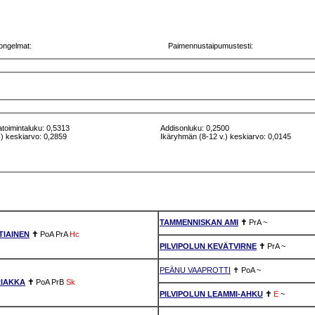
ongelmat:
Paimennustaipumustesti:
atoimintaluku: 0,5313
Addisonluku: 0,2500
) keskiarvo: 0,2859
Ikäryhmän (8-12 v.) keskiarvo: 0,0145
TAMMENNISKAN AMI
✝
PrA
~
TIAINEN
✝
PoA
PrA
Hc
PILVIPOLUN KEVÄTVIRNE
✝
PrA
~
PEÄNU VAAPROTTI
✝
PoA
~
RIAKKA
✝
PoA
PrB
Sk
PILVIPOLUN LEAMMI-AHKU
✝
E
~