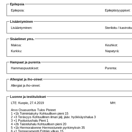
Epilepsia
Epilepsia:
Epileptistyyppiset:
Lisääntyminen
Lisääntyminen:
Steriloitu / kastroitu
Sisäelimet yms.
Maksa:
Keuhkot:
Kurkku:
Napatyrä:
Hampaat ja purenta
Hammaspuutokset:
Purenta:
Allergiat ja iho-oireet
Allergiat ja iho-oireet:
Luonne ja testitulokset
LTE:
Kuopio, 27.4.2019
MH:
Arvo Osasuoritus Tulos Pisteet
1 +1b Toimintakyky Kohtuullisen pieni 15
2 +3 Terävyys Kohtuullinen ilman jälj. jääv. hyökkäyshalua 3
3 +1 Puolustushalu Pieni 1
4 +2b Taisteluhalu Kohtuullisen pieni 20
5 +1b Hermorakenne Hermostunein pyrkimyksin 35
6 +1 Temperamentti Erittäin vilkas 15