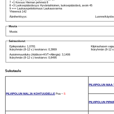
7 +1 Kovuus Hieman pehmeä 8
8 +3 Luoksepäästävyys Hyväntahtoinen, luoksepäästävä, avoin 45
9 +++ Laukauspelottomuus Laukausvarma
Yhteensä 142
Ääniherkkyys:
Luonne/käytös
Muuta
Muuta:
Sairausluvut
Epilepsialuku: 1,0781
Kilpirauhasen vaja
Ikäryhmän (8-12 v.) keskiarvo: 0,3869
Ikäryhmän (8-12 v.
Autoimmuuniluku (Addison+KVT+Allergia): 3,1406
Ikäryhmän (8-12 v.) keskiarvo: 0,8495
Sukutaulu
PILVIPOLUN MAA-
PILVIPOLUN MALJA KOHTUUDELLE
Poa
~
S
PILVIPOLUN PIPA