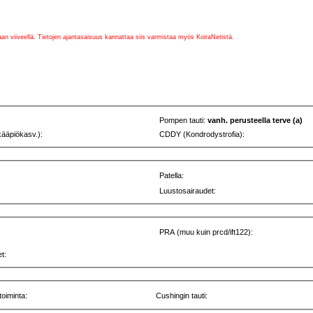
vaan viiveellä. Tietojen ajantasaisuus kannattaa siis varmistaa myös KoiraNetistä.
Pompen tauti:
vanh. perusteella terve (a)
kääpiökasv.):
CDDY (Kondrodystrofia):
Patella:
Luustosairaudet:
PRA (muu kuin prcd/ift122):
t:
toiminta:
Cushingin tauti: