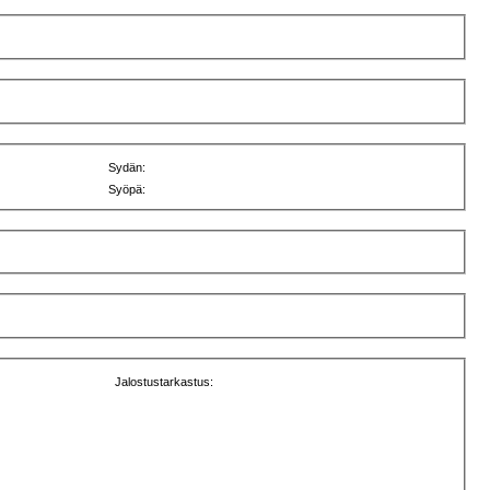
Sydän:
Syöpä:
Jalostustarkastus: