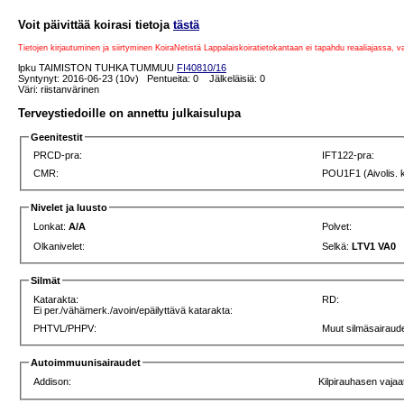
Voit päivittää koirasi tietoja
tästä
Tietojen kirjautuminen ja siirtyminen KoiraNetistä Lappalaiskoiratietokantaan ei tapahdu reaaliajassa, 
lpku TAIMISTON TUHKA TUMMUU
FI40810/16
Syntynyt: 2016-06-23 (10v) Pentueita: 0 Jälkeläisiä: 0
Väri: riistanvärinen
Terveystiedoille on annettu julkaisulupa
Geenitestit
PRCD-pra:
IFT122-pra:
CMR:
POU1F1 (Aivolis. 
Nivelet ja luusto
Lonkat:
A/A
Polvet:
Olkanivelet:
Selkä:
LTV1 VA0
Silmät
Katarakta:
RD:
Ei per./vähämerk./avoin/epäilyttävä katarakta:
PHTVL/PHPV:
Muut silmäsairaude
Autoimmuunisairaudet
Addison:
Kilpirauhasen vajaa