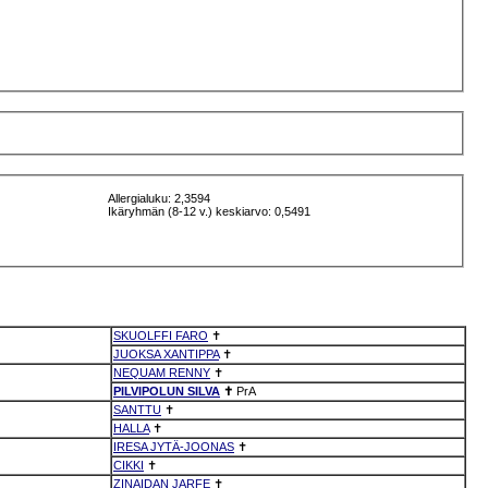
Allergialuku: 2,3594
Ikäryhmän (8-12 v.) keskiarvo: 0,5491
SKUOLFFI FARO
✝
JUOKSA XANTIPPA
✝
NEQUAM RENNY
✝
PILVIPOLUN SILVA
✝
PrA
SANTTU
✝
HALLA
✝
IRESA JYTÄ-JOONAS
✝
CIKKI
✝
ZINAIDAN JARFE
✝