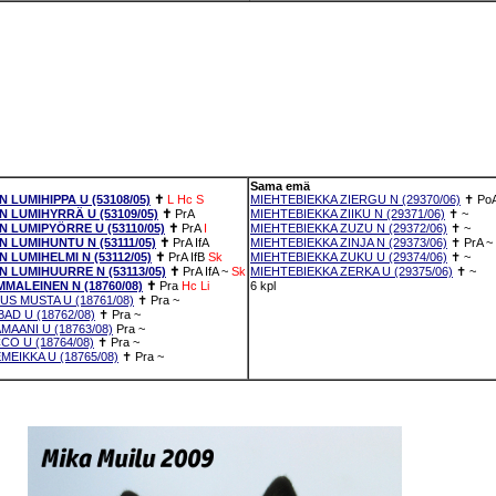
Sama emä
LUMIHIPPA U (53108/05)
✝
L
Hc
S
MIEHTEBIEKKA ZIERGU N (29370/06)
✝
Po
LUMIHYRRÄ U (53109/05)
✝
PrA
MIEHTEBIEKKA ZIIKU N (29371/06)
✝
~
LUMIPYÖRRE U (53110/05)
✝
PrA
I
MIEHTEBIEKKA ZUZU N (29372/06)
✝
~
LUMIHUNTU N (53111/05)
✝
PrA
IfA
MIEHTEBIEKKA ZINJA N (29373/06)
✝
PrA
~
LUMIHELMI N (53112/05)
✝
PrA
IfB
Sk
MIEHTEBIEKKA ZUKU U (29374/06)
✝
~
LUMIHUURRE N (53113/05)
✝
PrA
IfA
~
Sk
MIEHTEBIEKKA ZERKA U (29375/06)
✝
~
MMALEINEN N (18760/08)
✝
Pra
Hc
Li
6 kpl
IUS MUSTA U (18761/08)
✝
Pra
~
BAD U (18762/08)
✝
Pra
~
MAANI U (18763/08)
Pra
~
CO U (18764/08)
✝
Pra
~
MEIKKA U (18765/08)
✝
Pra
~