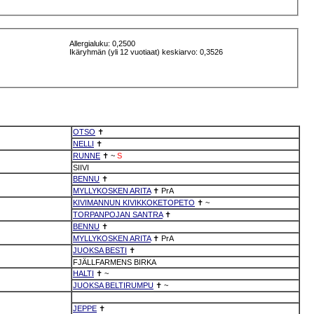
Allergialuku: 0,2500
Ikäryhmän (yli 12 vuotiaat) keskiarvo: 0,3526
OTSO
✝
NELLI
✝
RUNNE
✝
~
S
SIIVI
BENNU
✝
MYLLYKOSKEN ARITA
✝
PrA
KIVIMANNUN KIVIKKOKETOPETO
✝
~
TORPANPOJAN SANTRA
✝
BENNU
✝
MYLLYKOSKEN ARITA
✝
PrA
JUOKSA BESTI
✝
FJÄLLFARMENS BIRKA
HALTI
✝
~
JUOKSA BELTIRUMPU
✝
~
JEPPE
✝