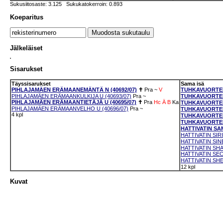
Sukusiitosaste: 3.125 Sukukatokerroin: 0.893
Koeparitus
Jälkeläiset
Sisarukset
Täyssisarukset
Sama isä
PIHLAJAMÄEN ERÄMAANEMÄNTÄ N (40692/07)
✝
Pra
~
V
TUHKAVUORTEN 
PIHLAJAMÄEN ERÄMAANKULKIJA U (40693/07)
Pra
~
TUHKAVUORTEN 
PIHLAJAMÄEN ERÄMAANTIETÄJÄ U (40695/07)
✝
Pra
Hc
Ä
B
Ka
TUHKAVUORTEN 
PIHLAJAMÄEN ERÄMAANVELHO U (40696/07)
Pra
~
TUHKAVUORTEN 
4 kpl
TUHKAVUORTEN 
TUHKAVUORTEN 
HATTIVATIN SA
HATTIVATIN SIR
HATTIVATIN SIN
HATTIVATIN SHA
HATTIVATIN SEC
HATTIVATIN SHE
12 kpl
Kuvat