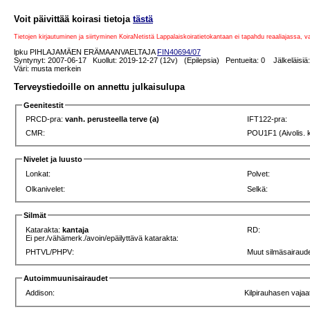
Voit päivittää koirasi tietoja
tästä
Tietojen kirjautuminen ja siirtyminen KoiraNetistä Lappalaiskoiratietokantaan ei tapahdu reaaliajassa, 
lpku PIHLAJAMÄEN ERÄMAANVAELTAJA
FIN40694/07
Syntynyt: 2007-06-17 Kuollut: 2019-12-27 (12v) (Epilepsia) Pentueita: 0 Jälkeläisiä:
Väri: musta merkein
Terveystiedoille on annettu julkaisulupa
Geenitestit
PRCD-pra:
vanh. perusteella terve (a)
IFT122-pra:
CMR:
POU1F1 (Aivolis. 
Nivelet ja luusto
Lonkat:
Polvet:
Olkanivelet:
Selkä:
Silmät
Katarakta:
kantaja
RD:
Ei per./vähämerk./avoin/epäilyttävä katarakta:
PHTVL/PHPV:
Muut silmäsairaude
Autoimmuunisairaudet
Addison:
Kilpirauhasen vajaa