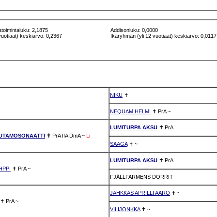
atoimintaluku: 2,1875
Addisonluku: 0,0000
vuotiaat) keskiarvo: 0,2367
Ikäryhmän (yli 12 vuotiaat) keskiarvo: 0,0117
NIKU
✝
NEQUAM HELMI
✝
PrA
~
LUMITURPA AKSU
✝
PrA
UTAMOSONAATTI
✝
PrA
IfA
DmA
~
Li
SAAGA
✝
~
LUMITURPA AKSU
✝
PrA
HPPI
✝
PrA
~
FJÄLLFARMENS DORRIT
JAHKKAS APRILLI AARO
✝
~
✝
PrA
~
VILIJONKKA
✝
~