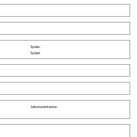
Sydän:
Syöpä:
Jalostustarkastus: