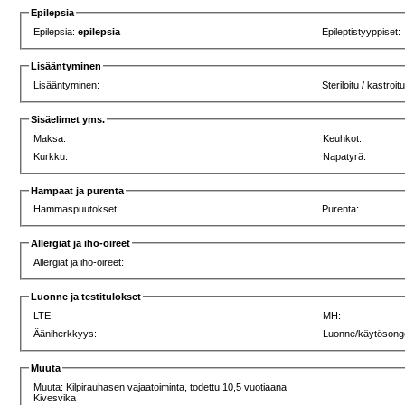
Epilepsia
Epilepsia:
epilepsia
Epileptistyyppiset:
Lisääntyminen
Lisääntyminen:
Steriloitu / kastroit
Sisäelimet yms.
Maksa:
Keuhkot:
Kurkku:
Napatyrä:
Hampaat ja purenta
Hammaspuutokset:
Purenta:
Allergiat ja iho-oireet
Allergiat ja iho-oireet:
Luonne ja testitulokset
LTE:
MH:
Ääniherkkyys:
Luonne/käytösong
Muuta
Muuta: Kilpirauhasen vajaatoiminta, todettu 10,5 vuotiaana
Kivesvika