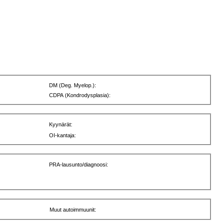
DM (Deg. Myelop.):
CDPA (Kondrodysplasia):
Kyynärät:
OI-kantaja:
PRA-lausunto/diagnoosi:
Muut autoimmuunit: