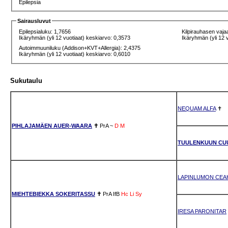
Epilepsia
Sairausluvut
Epilepsialuku: 1,7656
Kilpirauhasen vaja
Ikäryhmän (yli 12 vuotiaat) keskiarvo: 0,3573
Ikäryhmän (yli 12 
Autoimmuuniluku (Addison+KVT+Allergia): 2,4375
Ikäryhmän (yli 12 vuotiaat) keskiarvo: 0,6010
Sukutaulu
NEQUAM ALFA
✝
PIHLAJAMÄEN AUER-WAARA
✝
PrA
~
D
M
TUULENKUUN CU
LAPINLUMON CEA
MIEHTEBIEKKA SOKERITASSU
✝
PrA
IfB
Hc
Li
Sy
IRESA PARONITAR