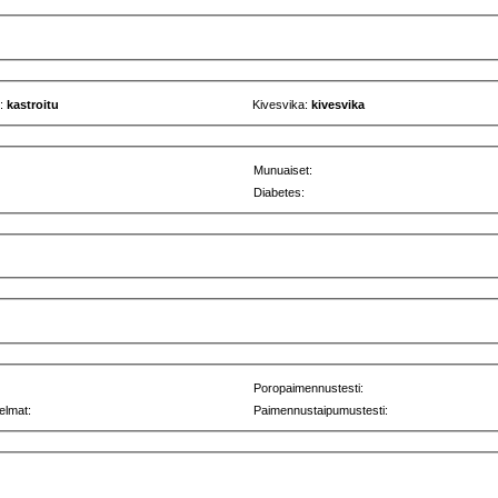
u:
kastroitu
Kivesvika:
kivesvika
Munuaiset:
Diabetes:
Poropaimennustesti:
elmat:
Paimennustaipumustesti: