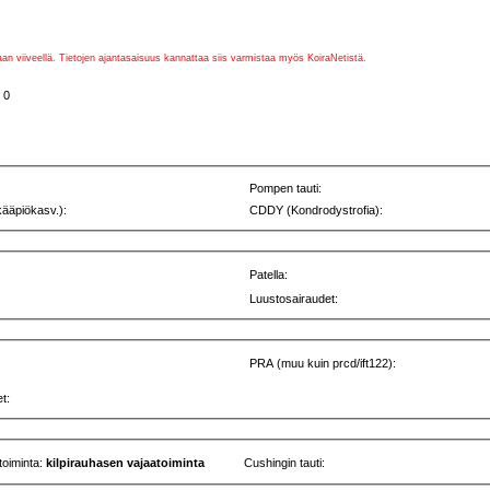
vaan viiveellä. Tietojen ajantasaisuus kannattaa siis varmistaa myös KoiraNetistä.
 0
Pompen tauti:
kääpiökasv.):
CDDY (Kondrodystrofia):
Patella:
Luustosairaudet:
PRA (muu kuin prcd/ift122):
t:
toiminta:
kilpirauhasen vajaatoiminta
Cushingin tauti: