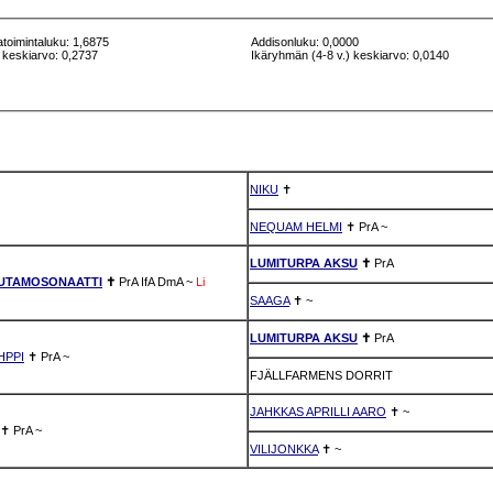
atoimintaluku: 1,6875
Addisonluku: 0,0000
 keskiarvo: 0,2737
Ikäryhmän (4-8 v.) keskiarvo: 0,0140
NIKU
✝
NEQUAM HELMI
✝
PrA
~
LUMITURPA AKSU
✝
PrA
UTAMOSONAATTI
✝
PrA
IfA
DmA
~
Li
SAAGA
✝
~
LUMITURPA AKSU
✝
PrA
HPPI
✝
PrA
~
FJÄLLFARMENS DORRIT
JAHKKAS APRILLI AARO
✝
~
✝
PrA
~
VILIJONKKA
✝
~