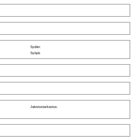
Sydän:
Syöpä:
Jalostustarkastus: