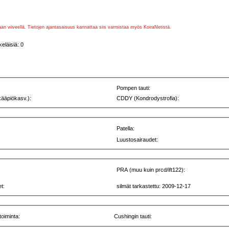
vaan viiveellä. Tietojen ajantasaisuus kannattaa siis varmistaa myös KoiraNetistä.
eläisiä: 0
Pompen tauti:
kääpiökasv.):
CDDY (Kondrodystrofia):
Patella:
Luustosairaudet:
PRA (muu kuin prcd/ift122):
t:
silmät tarkastettu: 2009-12-17
toiminta:
Cushingin tauti: