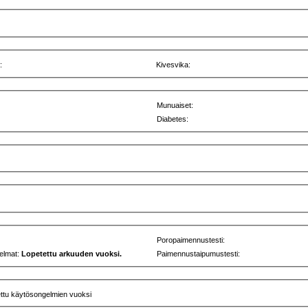
:
Kivesvika:
Munuaiset:
Diabetes:
Poropaimennustesti:
elmat:
Lopetettu arkuuden vuoksi.
Paimennustaipumustesti:
ettu käytösongelmien vuoksi