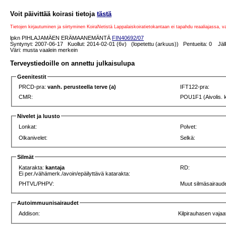
Voit päivittää koirasi tietoja
tästä
Tietojen kirjautuminen ja siirtyminen KoiraNetistä Lappalaiskoiratietokantaan ei tapahdu reaaliajassa, 
lpkn PIHLAJAMÄEN ERÄMAANEMÄNTÄ
FIN40692/07
Syntynyt: 2007-06-17 Kuollut: 2014-02-01 (6v) (lopetettu (arkuus)) Pentueita: 0 Jälk
Väri: musta vaalein merkein
Terveystiedoille on annettu julkaisulupa
Geenitestit
PRCD-pra:
vanh. perusteella terve (a)
IFT122-pra:
CMR:
POU1F1 (Aivolis. 
Nivelet ja luusto
Lonkat:
Polvet:
Olkanivelet:
Selkä:
Silmät
Katarakta:
kantaja
RD:
Ei per./vähämerk./avoin/epäilyttävä katarakta:
PHTVL/PHPV:
Muut silmäsairaude
Autoimmuunisairaudet
Addison:
Kilpirauhasen vajaa