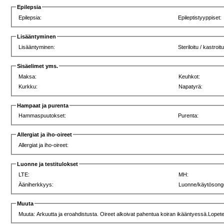
Epilepsia
Epilepsia:
Epileptistyyppiset:
Lisääntyminen
Lisääntyminen:
Steriloitu / kastroitu
Sisäelimet yms.
Maksa:
Keuhkot:
Kurkku:
Napatyrä:
Hampaat ja purenta
Hammaspuutokset:
Purenta:
Allergiat ja iho-oireet
Allergiat ja iho-oireet:
Luonne ja testitulokset
LTE:
MH:
Ääniherkkyys:
Luonne/käytösong
Muuta
Muuta: Arkuutta ja eroahdistusta. Oireet alkoivat pahentua koiran ikääntyessä.Lopet