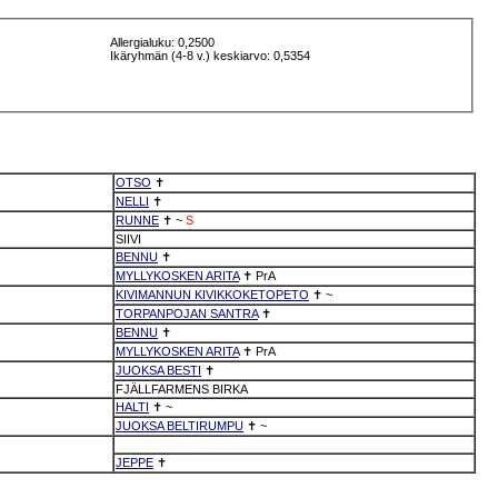
Allergialuku: 0,2500
Ikäryhmän (4-8 v.) keskiarvo: 0,5354
OTSO
✝
NELLI
✝
RUNNE
✝
~
S
SIIVI
BENNU
✝
MYLLYKOSKEN ARITA
✝
PrA
KIVIMANNUN KIVIKKOKETOPETO
✝
~
TORPANPOJAN SANTRA
✝
BENNU
✝
MYLLYKOSKEN ARITA
✝
PrA
JUOKSA BESTI
✝
FJÄLLFARMENS BIRKA
HALTI
✝
~
JUOKSA BELTIRUMPU
✝
~
JEPPE
✝