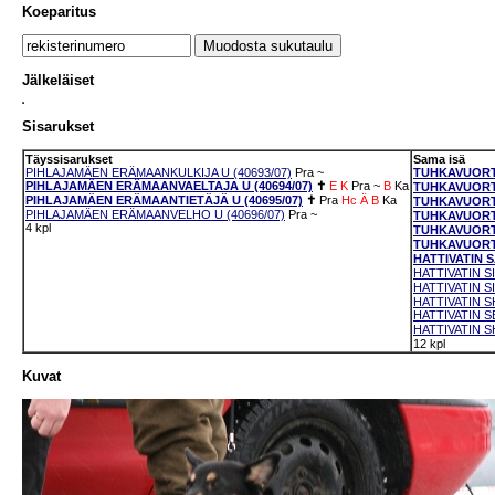
Koeparitus
Jälkeläiset
Sisarukset
Täyssisarukset
Sama isä
PIHLAJAMÄEN ERÄMAANKULKIJA U (40693/07)
Pra
~
TUHKAVUORTE
PIHLAJAMÄEN ERÄMAANVAELTAJA U (40694/07)
✝
E
K
Pra
~
B
Ka
TUHKAVUORTE
PIHLAJAMÄEN ERÄMAANTIETÄJÄ U (40695/07)
✝
Pra
Hc
Ä
B
Ka
TUHKAVUORTE
PIHLAJAMÄEN ERÄMAANVELHO U (40696/07)
Pra
~
TUHKAVUORTE
4 kpl
TUHKAVUORTE
TUHKAVUORTE
HATTIVATIN S
HATTIVATIN S
HATTIVATIN S
HATTIVATIN S
HATTIVATIN S
HATTIVATIN S
12 kpl
Kuvat