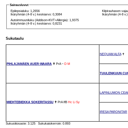
Sairausluvut
Epilepsialuku: 1,2656
Kilpirauhasen vaja
Ikäryhmän (4-8 v.) keskiarvo: 0,3084
Ikäryhmän (4-8 v.)
Autoimmuuniluku (Addison+KVT+Allergia): 1,9375
Ikäryhmän (4-8 v.) keskiarvo: 0,8231
Sukutaulu
NEQUAM ALFA
✝
PIHLAJAMÄEN AUER-WAARA
✝
PrA
~
D
M
TUULENKUUN CU
LAPINLUMON CEA
MIEHTEBIEKKA SOKERITASSU
✝
PrA
IfB
Hc
Li
Sy
IRESA PARONITAR
Sukusiitosaste: 3.125 Sukukatokerroin: 0.893