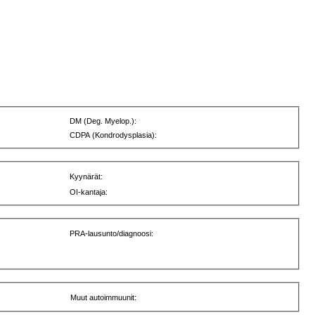
DM (Deg. Myelop.):
CDPA (Kondrodysplasia):
Kyynärät:
OI-kantaja:
PRA-lausunto/diagnoosi:
Muut autoimmuunit: