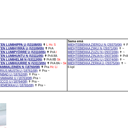
Sama emä
N LUMIHIPPA U (53108/05)
✝
L
Hc
S
MIEHTEBIEKKA ZIERGU N (29370/06)
✝
N LUMIHYRRÄ U (53109/05)
✝
PrA
MIEHTEBIEKKA ZIIKU N (29371/06)
✝
~
N LUMIPYÖRRE U (53110/05)
✝
PrA
I
MIEHTEBIEKKA ZUZU N (29372/06)
✝
~
N LUMIHUNTU N (53111/05)
✝
PrA
IfA
MIEHTEBIEKKA ZINJA N (29373/06)
✝
PrA
N LUMIHELMI N (53112/05)
✝
PrA
IfB
Sk
MIEHTEBIEKKA ZUKU U (29374/06)
✝
~
N LUMIHUURRE N (53113/05)
✝
PrA
IfA
~
Sk
MIEHTEBIEKKA ZERKA U (29375/06)
✝
~
AMMALEINEN N (18760/08)
✝
Pra
Hc
Li
6 kpl
IRIUS MUSTA U (18761/08)
✝
Pra
~
INBAD U (18762/08)
✝
Pra
~
HAMAANI U (18763/08)
Pra
~
ECCO U (18764/08)
✝
Pra
~
HEMEIKKA U (18765/08)
✝
Pra
~