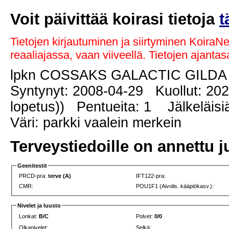
Voit päivittää koirasi tietoja
t
Tietojen kirjautuminen ja siirtyminen KoiraN
reaaliajassa, vaan viiveellä. Tietojen ajant
lpkn COSSAKS GALACTIC GILD
Syntynyt: 2008-04-29 Kuollut: 202
lopetus)) Pentueita: 1 Jälkeläisiä
Väri: parkki vaalein merkein
Terveystiedoille on annettu j
Geenitestit
PRCD-pra:
terve (A)
IFT122-pra:
CMR:
POU1F1 (Aivolis. kääpiökasv.):
Nivelet ja luusto
Lonkat:
B/C
Polvet:
0/0
Olkanivelet:
Selkä: