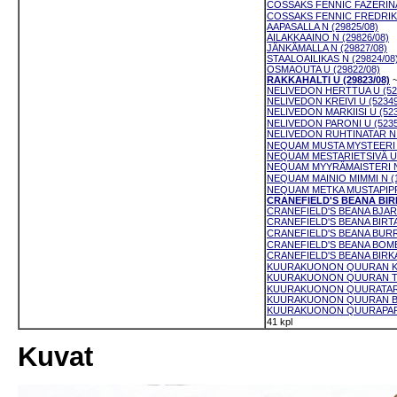
COSSAKS FENNIC FAZERINA 
COSSAKS FENNIC FREDRIKA 
AAPASALLA N (29825/08)
AILAKKAAINO N (29826/08)
JÄNKÄMALLA N (29827/08)
STAALOAILIKAS N (29824/08
OSMAOUTA U (29822/08)
RAKKAHALTI U (29823/08)
NELIVEDON HERTTUA U (52
NELIVEDON KREIVI U (52349
NELIVEDON MARKIISI U (523
NELIVEDON PARONI U (5235
NELIVEDON RUHTINATAR N (
NEQUAM MUSTA MYSTEERI U
NEQUAM MESTARIETSIVÄ U 
NEQUAM MYYRÄMAISTERI N 
NEQUAM MAINIO MIMMI N (1
NEQUAM METKA MUSTAPIPPU
CRANEFIELD'S BEANA BIRR
CRANEFIELD'S BEANA BJARM
CRANEFIELD'S BEANA BIRTA 
CRANEFIELD'S BEANA BURRA
CRANEFIELD'S BEANA BOMBA
CRANEFIELD'S BEANA BIRKA 
KUURAKUONON QUURAN KUU
KUURAKUONON QUURAN TAI
KUURAKUONON QUURATAR N
KUURAKUONON QUURAN BEA
KUURAKUONON QUURAPARTA
41 kpl
Kuvat