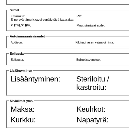
Silmät
Katarakta:
RD:
Ei per./vähämerk./avoin/epäilyttävä katarakta:
PHTVL/PHPV:
Muut silmäsairaudet:
Autoimmuunisairaudet
Addison:
Kilpirauhasen vajaatoiminta:
Epilepsia
Epilepsia:
Epileptistyyppiset:
Lisääntyminen
Lisääntyminen:
Steriloitu /
kastroitu:
Sisäelimet yms.
Maksa:
Keuhkot:
Kurkku:
Napatyrä: