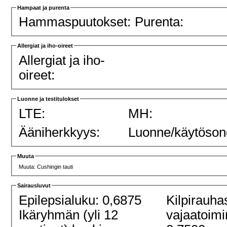
Hampaat ja purenta
Hammaspuutokset:
Purenta:
Allergiat ja iho-oireet
Allergiat ja iho-
oireet:
Luonne ja testitulokset
LTE:
MH:
Ääniherkkyys:
Luonne/käytöson
Muuta
Muuta: Cushingin tauti
Sairausluvut
Epilepsialuku: 0,6875
Kilpirauha
Ikäryhmän (yli 12
vajaatoimi