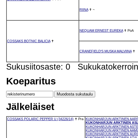
RIINA
✝
~
NEQUAM ERNEST EUREKA
✝
PoA
COSSAKS BOTNIC BALICIA
✝
CRANEFIELD'S MUSKA MALVIINA
✝
Sukusiitosaste: 0 Sukukatokerro
Koeparitus
Jälkeläiset
COSSAKS POLARIC PEPPER U (34226/14)
✝
Pra
KUKONHARJUN ARKTINEN AARRE
KUKONHARJUN ARKTINEN ASLAK
KUKONHARJUN ARKTINEN ASTERI
KUKONHARJUN ARKTINEN AAMUT
KUKONHARJUN ARKTINEN AUROR
KUKONHARJUN ARKTINEN AZALEA