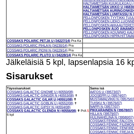
HALTIAMETSÄN KUUKULKIJA U (4
HALTIAMETSÄN UKKO U (46830
HALTIAMETSÄN AURINGONKEHR
HALTIAMETSÄN LUMITASSU N (4
PELLONPOSKEN TYYTIKKI TUULE
PELLONPOSKEN LIEKO LUONNET
PELLONPOSKEN AKKA AUTERETAR
PELLONPOSKEN ÄIJÖ ÄINÄMÖIN
PELLONPOSKEN KOUWWO KAUKA
PELLONPOSKEN HIPPA HITTAVAIN
COSSAKS POLARIC PETJA U (34227/14)
Pra
Ka
COSSAKS POLARIC PIHLA N (34230/14)
Pra
COSSAKS POLARIC PIONI N (34229/14)
Pra
COSSAKS POLARIC PLUTO U (34228/14)
Pra
Ka
Jälkeläisiä 5 kpl, lapsenlapsia 16 kp
Sisarukset
Täyssisarukset
Sama isä
COSSAKS GALACTIC GNOME U (40550/08)
AATOS U (39573/07)
COSSAKS GALACTIC GINGER N (40553/08)
✝
JOOSEPPI U (39574/07)
MUSTAMALVIKKI N (39575/07
COSSAKS GALACTIC GILAR U (40551/08)
✝
TUISKU N (39576/07)
COSSAKS GALACTIC GOBLIN U (40552/08)
✝
NAPPI N (39577/07)
COSSAKS GALACTIC GIPSY N (40554/08)
PIKKARAINEN N (39578/07)
COSSAKS GALACTIC GLENDA N (40556/08)
✝
PrA
S
HILLA N (39579/07)
6 kpl
HULINAHELINÄ N (39580/07)
COSSAKS FENNIC FALCON U
COSSAKS FENNIC FILEMON 
COSSAKS FENNIC FENFIRE N
COSSAKS FENNIC FREJA N (