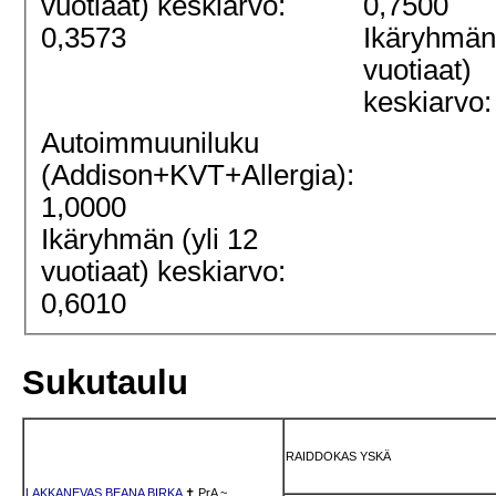
vuotiaat) keskiarvo:
0,7500
0,3573
Ikäryhmän 
vuotiaat)
keskiarvo:
Autoimmuuniluku
(Addison+KVT+Allergia):
1,0000
Ikäryhmän (yli 12
vuotiaat) keskiarvo:
0,6010
Sukutaulu
RAIDDOKAS YSKÄ
LAKKANEVAS BEANA BIRKA
✝
PrA
~