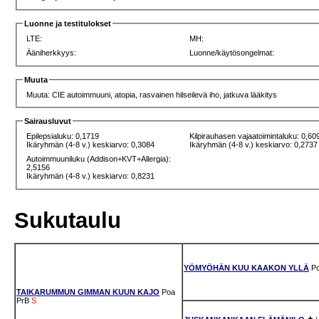
Luonne ja testitulokset
LTE:
MH:
Ääniherkkyys:
Luonne/käytösongelmat:
Muuta
Muuta: CIE autoimmuuni, atopia, rasvainen hilseilevä iho, jatkuva lääkitys
Sairausluvut
Epilepsialuku: 0,1719
Kilpirauhasen vajaatoimintaluku: 0,60
Ikäryhmän (4-8 v.) keskiarvo: 0,3084
Ikäryhmän (4-8 v.) keskiarvo: 0,2737
Autoimmuuniluku (Addison+KVT+Allergia):
2,5156
Ikäryhmän (4-8 v.) keskiarvo: 0,8231
Sukutaulu
YÖMYÖHÄN KUU KAAKON YLLÄ
P
TAIKARUMMUN GIMMAN KUUN KAJO
Poa
PrB
S