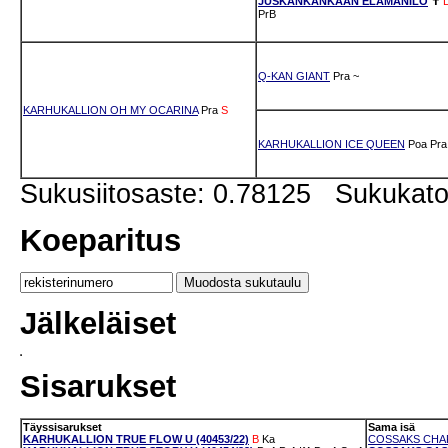
JUSKANKANKAAN ELÄMÄNILO
✝
PrB
Q-KAN GIANT
Pra
~
KARHUKALLION OH MY OCARINA
Pra
S
KARHUKALLION ICE QUEEN
Poa
Pra
Sukusiitosaste: 0.78125 Sukukat
Koeparitus
Jälkeläiset
Sisarukset
Täyssisarukset
Sama isä
KARHUKALLION TRUE FLOW U (40453/22)
B
Ka
COSSAKS CHAR