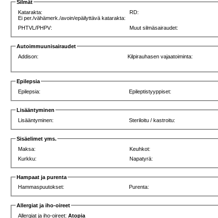
Silmät
Katarakta:
RD:
Ei per./vähämerk./avoin/epäilyttävä katarakta:
PHTVL/PHPV:
Muut silmäsairaudet:
Autoimmuunisairaudet
Addison:
Kilpirauhasen vajaatoiminta:
Epilepsia
Epilepsia:
Epileptistyyppiset:
Lisääntyminen
Lisääntyminen:
Steriloitu / kastroitu:
Sisäelimet yms.
Maksa:
Keuhkot:
Kurkku:
Napatyrä:
Hampaat ja purenta
Hammaspuutokset:
Purenta:
Allergiat ja iho-oireet
Allergiat ja iho-oireet:
Atopia