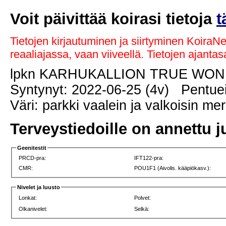
Voit päivittää koirasi tietoja
t
Tietojen kirjautuminen ja siirtyminen KoiraN
reaaliajassa, vaan viiveellä. Tietojen ajant
lpkn KARHUKALLION TRUE WO
Syntynyt: 2022-06-25 (4v) Pentuei
Väri: parkki vaalein ja valkoisin me
Terveystiedoille on annettu j
Geenitestit
PRCD-pra:
IFT122-pra:
CMR:
POU1F1 (Aivolis. kääpiökasv.):
Nivelet ja luusto
Lonkat:
Polvet:
Olkanivelet:
Selkä: