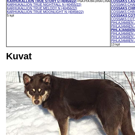
KARHUKALLION TRUE STORY U (40454/22)
PoA
PrA
IfA
DmA
CmA
COSSAKS CASH
KARHUKALLION TRUE NIGHTFALL N (40455/22)
COSSAKS CHANT
KARHUKALLION TRUE MELODY N (40456/22)
COSSAKS CHIFF
KARHUKALLION TRUE MOONLIGHT N (40458/22)
COSSAKS CHIN
5 kpl
COSSAKS COTT
COSSAKS COTT
PIHLAJAMÄEN Ä
PIHLAJAMÄEN Ä
PIHLAJAMÄEN 
PIHLAJAMÄEN Ä
PIHLAJAMÄEN Ä
PIHLAJAMÄEN Ä
13 kpl
Kuvat