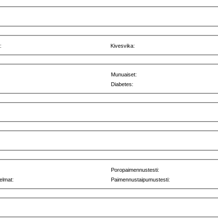
:
Kivesvika:
Munuaiset:
Diabetes:
Poropaimennustesti:
elmat:
Paimennustaipumustesti: