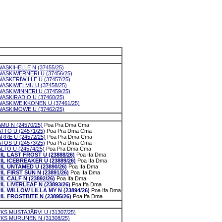
ASKIHELLE N (37455/25)
ASKIWERNERI U (37456/25)
ASKERIWILLE U (37457/25)
ASKIWELMU U (37458/25)
ASKIWINNERI U (37459/25)
ASKIRADIO U (37460/25)
ASKIWEIKKONEN U (37461/25)
ASKIMOWE U (37462/25)
U N (24570/25)
Poa
Pra
Dma
Cma
TO U (24571/25)
Poa
Pra
Dma
Cma
RE U (24572/25)
Poa
Pra
Dma
Cma
OS U (24573/25)
Poa
Pra
Dma
Cma
TO U (24574/25)
Poa
Pra
Dma
Cma
IL LAST FROST U (23888/26)
Poa
Ifa
Dma
IL ICEBREAKER U (23889/26)
Poa
Ifa
Dma
IL UNTAMED U (23890/26)
Poa
Ifa
Dma
L FIRST SUN N (23891/26)
Poa
Ifa
Dma
IL CALF N (23892/26)
Poa
Ifa
Dma
IL LIVERLEAF N (23893/26)
Poa
Ifa
Dma
IL WILLOW LILLA MY N (23894/26)
Poa
Ifa
Dma
IL FROSTBITE N (23895/26)
Poa
Ifa
Dma
KS MUSTAJÄRVI U (31307/25)
KS MURUNEN N (31308/25)