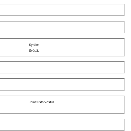
Sydän:
Syöpä:
Jalostustarkastus: