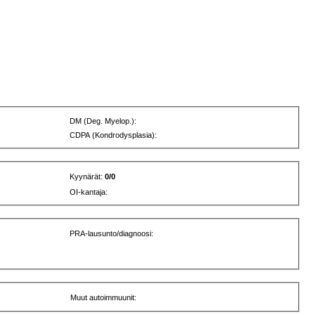
DM (Deg. Myelop.):
CDPA (Kondrodysplasia):
Kyynärät:
0/0
OI-kantaja:
PRA-lausunto/diagnoosi:
Muut autoimmuunit: