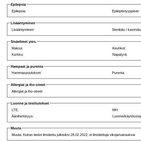
Epilepsia
Epilepsia:
Epileptistyyppiset:
Lisääntyminen
Lisääntyminen:
Steriloitu / kastroitu
Sisäelimet yms.
Maksa:
Keuhkot:
Kurkku:
Napatyrä:
Hampaat ja purenta
Hammaspuutokset:
Purenta:
Allergiat ja iho-oireet
Allergiat ja iho-oireet:
Luonne ja testitulokset
LTE:
MH:
Ääniherkkyys:
Luonne/käytösong
Muuta
Muuta: Koiran tiedot ilmoitettu julkisiksi 28.02.2022, ei ilmoitettuja vikoja/sairauksia