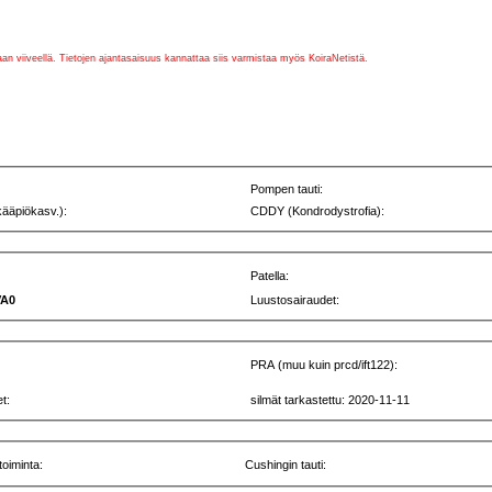
vaan viiveellä. Tietojen ajantasaisuus kannattaa siis varmistaa myös KoiraNetistä.
Pompen tauti:
kääpiökasv.):
CDDY (Kondrodystrofia):
Patella:
VA0
Luustosairaudet:
PRA (muu kuin prcd/ift122):
t:
silmät tarkastettu: 2020-11-11
toiminta:
Cushingin tauti: