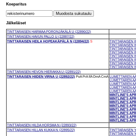
Koeparitus
Jälkeläiset
TINTTARAISEN HARMAA PORONJÄKÄLÄ U (22890/22)
TINTTARAISEN HAVUN PALLO U (22887/22)
TINTTARAISEN HEILA HOPEAKÄPÄLÄ N (22894/22)
S
TINTTARAISEN W
TINTTARAISEN W
TINTTARAISEN W
TINTTARAISEN W
TINTTARAISEN W
TINTTARAISEN W
TINTTARAISEN W
TINTTARAISEN W
TINTTARAISEN HEVON HIERAKKA U (22891/22)
TINTTARAISEN HIIDEN VIRNA U (22892/22)
PoA
PrA
IfA
DmA
CmA
LUMETTAREN AAM
LUMETTAREN AAT
LUMETTAREN AAR
LUMETTAREN AAT
LUMETTAREN AAL
MINTLINE'S APR
MINTLINE'S APR
MINTLINE'S APR
MINTLINE'S APRI
MINTLINE'S APR
MINTLINE'S APR
MINTLINE'S APR
MINTLINE'S APR
TINTTARAISEN HILDA HORSMA N (22893/22)
TINTTARAISEN HILLAN KUKKA N (22895/22)
TINTTARAISEN Y
TINTTARAISEN Y