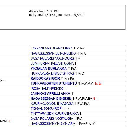
Allergialuku: 1,0313
Ikäryhmän (8-12 v.) keskiarvo: 0,5491
LAKKANEVAS BEANA BIRKA
✝
PrA
~
HAGASSESSAN BLING-BLING
✝
PrA
SAGA POLARIS NOUNOURS
✝
~
LUMITURPA HALLANTUOMA
✝
VIKSALAN BURLAKKA
✝
PrA
HUKKAPERÄ LIISA LYSTIKÄS
✝
PrC
RAIDDOKAS IGOR
✝
Pra
Ka
fB
~
TUHKAVUORTEN UTUHUNTU
✝
PoA
PrA
Hc
Li
IRESA HALTINPEIKKO
✝
JAHKKAS APRILLI AKKA
✝
HAGASSESSAN BIS-BISIN
✝
PoA
PrA
IfA
N
KUURAKUONON IHKASAGA
✝
PoA
PrA
TIGGAL JOIKU-ROPI
✝
~
TINTTARAISEN KUURANKUKKA
✝
SAGA POLARIS NOSTALGIA
✝
PrA
DmA
Li
HAGASSESSAN ANIS ANIARA
✝
PoA
PrA
IfA