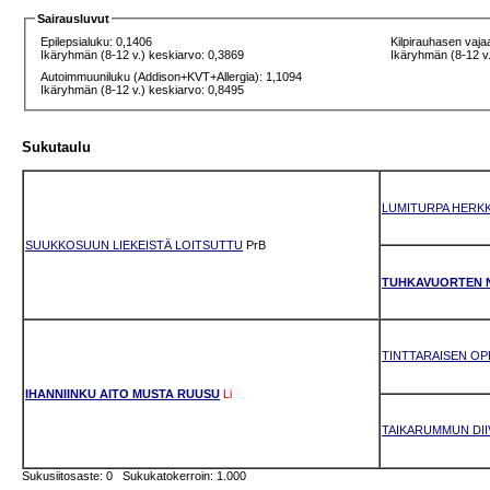
Sairausluvut
Epilepsialuku: 0,1406
Kilpirauhasen vaja
Ikäryhmän (8-12 v.) keskiarvo: 0,3869
Ikäryhmän (8-12 v.
Autoimmuuniluku (Addison+KVT+Allergia): 1,1094
Ikäryhmän (8-12 v.) keskiarvo: 0,8495
Sukutaulu
LUMITURPA HERK
SUUKKOSUUN LIEKEISTÄ LOITSUTTU
PrB
TUHKAVUORTEN 
TINTTARAISEN O
IHANNIINKU AITO MUSTA RUUSU
Li
TAIKARUMMUN DII
Sukusiitosaste: 0 Sukukatokerroin: 1.000