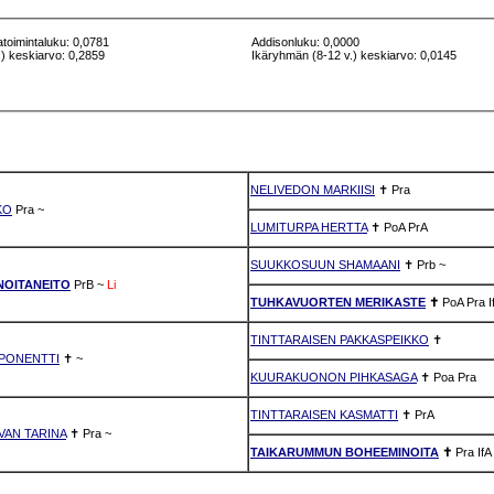
atoimintaluku: 0,0781
Addisonluku: 0,0000
) keskiarvo: 0,2859
Ikäryhmän (8-12 v.) keskiarvo: 0,0145
NELIVEDON MARKIISI
✝
Pra
KO
Pra
~
LUMITURPA HERTTA
✝
PoA
PrA
SUUKKOSUUN SHAMAANI
✝
Prb
~
NOITANEITO
PrB
~
Li
TUHKAVUORTEN MERIKASTE
✝
PoA
Pra
I
TINTTARAISEN PAKKASPEIKKO
✝
PPONENTTI
✝
~
KUURAKUONON PIHKASAGA
✝
Poa
Pra
TINTTARAISEN KASMATTI
✝
PrA
VAN TARINA
✝
Pra
~
TAIKARUMMUN BOHEEMINOITA
✝
Pra
IfA