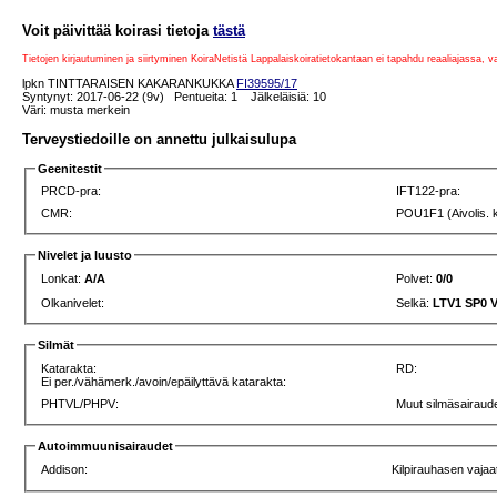
Voit päivittää koirasi tietoja
tästä
Tietojen kirjautuminen ja siirtyminen KoiraNetistä Lappalaiskoiratietokantaan ei tapahdu reaaliajassa, 
lpkn TINTTARAISEN KAKARANKUKKA
FI39595/17
Syntynyt: 2017-06-22 (9v) Pentueita: 1 Jälkeläisiä: 10
Väri: musta merkein
Terveystiedoille on annettu julkaisulupa
Geenitestit
PRCD-pra:
IFT122-pra:
CMR:
POU1F1 (Aivolis. 
Nivelet ja luusto
Lonkat:
A/A
Polvet:
0/0
Olkanivelet:
Selkä:
LTV1 SP0 
Silmät
Katarakta:
RD:
Ei per./vähämerk./avoin/epäilyttävä katarakta:
PHTVL/PHPV:
Muut silmäsairaude
Autoimmuunisairaudet
Addison:
Kilpirauhasen vajaa