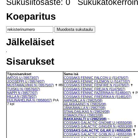
Sukusiitosaste: 0 Sukukatokerro
Koeparitus
Jälkeläiset
Sisarukset
Täyssisarukset
Sama isä
AATOS U (39573/07)
COSSAKS FENNIC FALCON U (51476/07)
JOOSEPPI U (39574/07)
COSSAKS FENNIC FILEMON U (51477/07)
MUSTAMALVIKKI N (39575/07)
✝
IfB
COSSAKS FENNIC FENFIRE N (51478/07)
✝
TUISKU N (39576/07)
COSSAKS FENNIC FREJA N (51479/07)
NAPPI N (39577/07)
COSSAKS FENNIC FAZERINA N (51480/07)
✝
P
HILLA N (39579/07)
COSSAKS FENNIC FREDRIKA N (51481/07)
HULINAHELINÄ N (39580/07)
PrA
AAPASALLA N (29825/08)
7 kpl
AILAKKAAINO N (29826/08)
JÄNKÄMALLA N (29827/08)
STAALOAILIKAS N (29824/08)
OSMAOUTA U (29822/08)
RAKKAHALTI U (29823/08)
~
COSSAKS GALACTIC GNOME U (40550/08)
COSSAKS GALACTIC GINGER N (40553/08)
✝
COSSAKS GALACTIC GILAR U (40551/08)
✝
COSSAKS GALACTIC GOBLIN U (40552/08)
✝