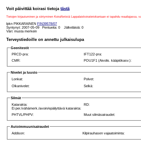
Voit päivittää koirasi tietoja
tästä
Tietojen kirjautuminen ja siirtyminen KoiraNetistä Lappalaiskoiratietokantaan ei tapahdu reaaliajassa, 
lpkn PIKKARAINEN
FIN39578/07
Syntynyt: 2007-05-09 Pentueita: 0 Jälkeläisiä: 0
Väri: musta merkein
Terveystiedoille on annettu julkaisulupa
Geenitestit
PRCD-pra:
IFT122-pra:
CMR:
POU1F1 (Aivolis. kääpiökasv.):
Nivelet ja luusto
Lonkat:
Polvet:
Olkanivelet:
Selkä:
Silmät
Katarakta:
RD:
Ei per./vähämerk./avoin/epäilyttävä katarakta:
PHTVL/PHPV:
Muut silmäsairaudet:
Autoimmuunisairaudet
Addison:
Kilpirauhasen vajaatoiminta: