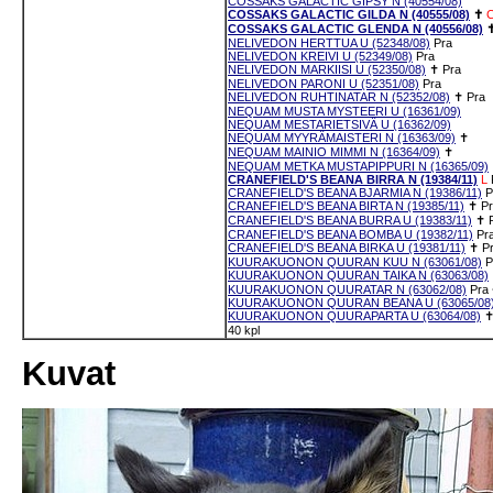
COSSAKS GALACTIC GIPSY N (40554/08)
COSSAKS GALACTIC GILDA N (40555/08)
✝
COSSAKS GALACTIC GLENDA N (40556/08)
NELIVEDON HERTTUA U (52348/08)
Pra
NELIVEDON KREIVI U (52349/08)
Pra
NELIVEDON MARKIISI U (52350/08)
✝
Pra
NELIVEDON PARONI U (52351/08)
Pra
NELIVEDON RUHTINATAR N (52352/08)
✝
Pra
NEQUAM MUSTA MYSTEERI U (16361/09)
NEQUAM MESTARIETSIVÄ U (16362/09)
NEQUAM MYYRÄMAISTERI N (16363/09)
✝
NEQUAM MAINIO MIMMI N (16364/09)
✝
NEQUAM METKA MUSTAPIPPURI N (16365/09)
CRANEFIELD'S BEANA BIRRA N (19384/11)
L
CRANEFIELD'S BEANA BJARMIA N (19386/11)
P
CRANEFIELD'S BEANA BIRTA N (19385/11)
✝
P
CRANEFIELD'S BEANA BURRA U (19383/11)
✝
CRANEFIELD'S BEANA BOMBA U (19382/11)
Pr
CRANEFIELD'S BEANA BIRKA U (19381/11)
✝
P
KUURAKUONON QUURAN KUU N (63061/08)
P
KUURAKUONON QUURAN TAIKA N (63063/08)
KUURAKUONON QUURATAR N (63062/08)
Pra
KUURAKUONON QUURAN BEANA U (63065/08
KUURAKUONON QUURAPARTA U (63064/08)
40 kpl
Kuvat