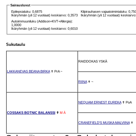
Sairausluvut
Epilepsialuku: 0,6875
Kilpirauhasen vajaatoimintaluku: 0,75
Ikäryhmän (yli 12 vuotiaat) keskiarvo: 0,3573
Ikäryhmän (yli 12 vuotiaat) keskiarvo
Autoimmuuniluku (Addison+KVT+Allergia):
1,0000
Ikäryhmän (yli 12 vuotiaat) keskiarvo: 0,6010
Sukutaulu
RAIDDOKAS YSKÄ
LAKKANEVAS BEANA BIRKA
✝
PrA
~
RIINA
✝
~
NEQUAM ERNEST EUREKA
✝
PoA
COSSAKS BOTNIC BALANSSI
✝
M
Ä
CRANEFIELD'S MUSKA MALVIINA
✝