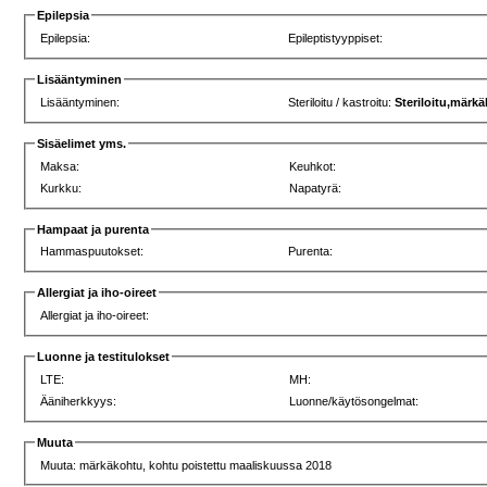
Epilepsia
Epilepsia:
Epileptistyyppiset:
Lisääntyminen
Lisääntyminen:
Steriloitu / kastroitu:
Steriloitu,märk
Sisäelimet yms.
Maksa:
Keuhkot:
Kurkku:
Napatyrä:
Hampaat ja purenta
Hammaspuutokset:
Purenta:
Allergiat ja iho-oireet
Allergiat ja iho-oireet:
Luonne ja testitulokset
LTE:
MH:
Ääniherkkyys:
Luonne/käytösongelmat:
Muuta
Muuta: märkäkohtu, kohtu poistettu maaliskuussa 2018