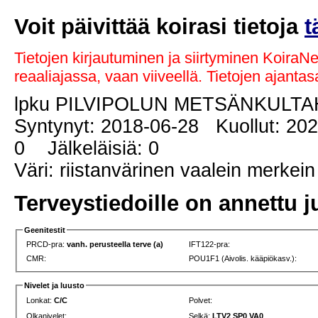
Voit päivittää koirasi tietoja
t
Tietojen kirjautuminen ja siirtyminen KoiraN
reaaliajassa, vaan viiveellä. Tietojen ajant
lpku PILVIPOLUN METSÄNKULT
Syntynyt: 2018-06-28 Kuollut: 20
0 Jälkeläisiä: 0
Väri: riistanvärinen vaalein merkein
Terveystiedoille on annettu j
Geenitestit
PRCD-pra:
vanh. perusteella terve (a)
IFT122-pra:
CMR:
POU1F1 (Aivolis. kääpiökasv.):
Nivelet ja luusto
Lonkat:
C/C
Polvet:
Olkanivelet:
Selkä:
LTV2 SP0 VA0