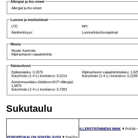
Allergiat ja iho-oireet
Allergiat ja iho-oireet:
Luonne ja testitulokset
LTE:
MH:
Ääniherkkyys:
Luonne/käytösongelmat:
Muuta
Muuta: Kastroitu
Kilpirauhasen vajaatoiminta
Sairausluvut
Epilepsialuku: 0,1875
Kilpirauhasen vajaatoimintaluku: 1,62
Ikäryhmän (1-4 v.) keskiarvo: 0,2214
Ikäryhmän (1-4 v.) keskiarvo: 0,2108
Autoimmuuniluku (Addison+KVT+Allergia):
1,6875
Ikäryhmän (1-4 v.) keskiarvo: 0,7383
Sukutaulu
ILLERSTRÖMMENS MINK
✝
PrA
IfA
~
POROPEUKALON SOKERI-JUSSI
✝
PoA
Pra