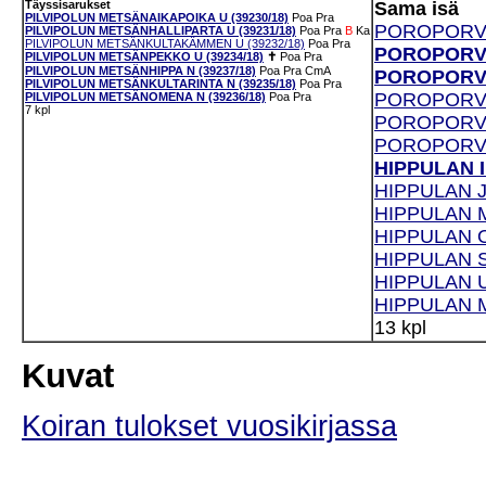
Täyssisarukset
Sama isä
PILVIPOLUN METSÄNAIKAPOIKA U (39230/18)
Poa
Pra
POROPORVA
PILVIPOLUN METSÄNHALLIPARTA U (39231/18)
Poa
Pra
B
Ka
PILVIPOLUN METSÄNKULTAKÄMMEN U (39232/18)
Poa
Pra
POROPORVA
PILVIPOLUN METSÄNPEKKO U (39234/18)
✝
Poa
Pra
PILVIPOLUN METSÄNHIPPA N (39237/18)
Poa
Pra
CmA
POROPORVA
PILVIPOLUN METSÄNKULTARINTA N (39235/18)
Poa
Pra
POROPORVA
PILVIPOLUN METSÄNOMENA N (39236/18)
Poa
Pra
7 kpl
POROPORVA
POROPORVA
HIPPULAN I
HIPPULAN J
HIPPULAN M
HIPPULAN O
HIPPULAN S
HIPPULAN U
HIPPULAN M
13 kpl
Kuvat
Koiran tulokset vuosikirjassa