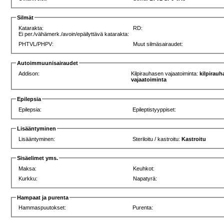
Silmät
Katarakta:
RD:
Ei per./vähämerk./avoin/epäilyttävä katarakta:
PHTVL/PHPV:
Muut silmäsairaudet:
Autoimmuunisairaudet
Addison:
Kilpirauhasen vajaatoiminta:
kilpirau
vajaatoiminta
Epilepsia
Epilepsia:
Epileptistyyppiset:
Lisääntyminen
Lisääntyminen:
Steriloitu / kastroitu:
Kastroitu
Sisäelimet yms.
Maksa:
Keuhkot:
Kurkku:
Napatyrä:
Hampaat ja purenta
Hammaspuutokset:
Purenta: