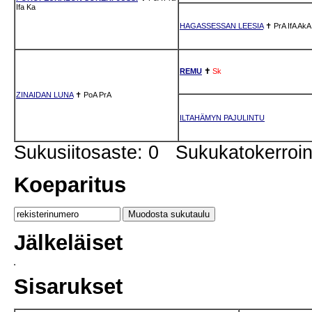
Ifa
Ka
HAGASSESSAN LEESIA
✝
PrA
IfA
AkA
REMU
✝
Sk
ZINAIDAN LUNA
✝
PoA
PrA
ILTAHÄMYN PAJULINTU
Sukusiitosaste: 0 Sukukatokerro
Koeparitus
Jälkeläiset
Sisarukset