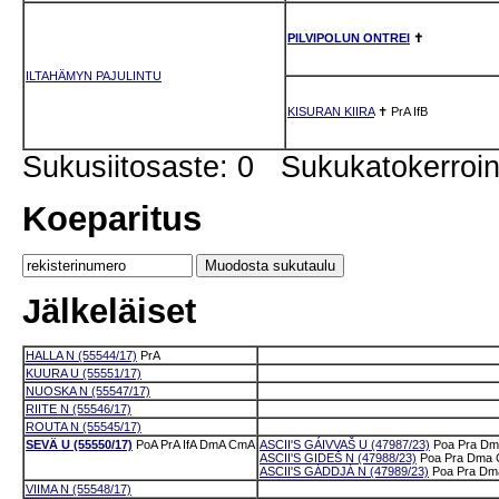
PILVIPOLUN ONTREI
✝
ILTAHÄMYN PAJULINTU
KISURAN KIIRA
✝
PrA
IfB
Sukusiitosaste: 0 Sukukatokerro
Koeparitus
Jälkeläiset
HALLA N (55544/17)
PrA
KUURA U (55551/17)
NUOSKA N (55547/17)
RIITE N (55546/17)
ROUTA N (55545/17)
SEVÄ U (55550/17)
PoA
PrA
IfA
DmA
CmA
ASCII'S GÁIVVAŠ U (47987/23)
Poa
Pra
Dm
ASCII'S GIDEŠ N (47988/23)
Poa
Pra
Dma
ASCII'S GÁDDJÁ N (47989/23)
Poa
Pra
Dm
VIIMA N (55548/17)