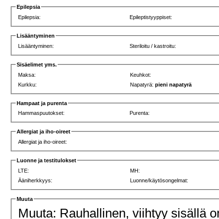
Epilepsia
Epilepsia:
Epileptistyyppiset:
Lisääntyminen
Lisääntyminen:
Steriloitu / kastroitu:
Sisäelimet yms.
Maksa:
Keuhkot:
Kurkku:
Napatyrä:
pieni napatyrä
Hampaat ja purenta
Hammaspuutokset:
Purenta:
Allergiat ja iho-oireet
Allergiat ja iho-oireet:
Luonne ja testitulokset
LTE:
MH:
Ääniherkkyys:
Luonne/käytösongelmat:
Muuta
Muuta: Rauhallinen, viihtyy sisällä o