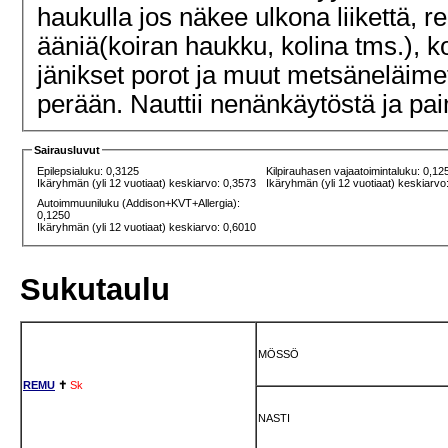
haukulla jos näkee ulkona liikettä, r
ääniä(koiran haukku, kolina tms.), k
jänikset porot ja muut metsäneläimet
perään. Nauttii nenänkäytöstä ja pa
Sairausluvut
Epilepsialuku: 0,3125
Kilpirauhasen vajaatoimintaluku: 0,12
Ikäryhmän (yli 12 vuotiaat) keskiarvo: 0,3573
Ikäryhmän (yli 12 vuotiaat) keskiarvo
Autoimmuuniluku (Addison+KVT+Allergia):
0,1250
Ikäryhmän (yli 12 vuotiaat) keskiarvo: 0,6010
Sukutaulu
MÖSSÖ
REMU
✝
Sk
NASTI