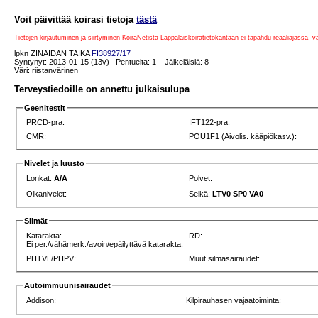
Voit päivittää koirasi tietoja
tästä
Tietojen kirjautuminen ja siirtyminen KoiraNetistä Lappalaiskoiratietokantaan ei tapahdu reaaliajassa, 
lpkn ZINAIDAN TAIKA
FI38927/17
Syntynyt: 2013-01-15 (13v) Pentueita: 1 Jälkeläisiä: 8
Väri: riistanvärinen
Terveystiedoille on annettu julkaisulupa
Geenitestit
PRCD-pra:
IFT122-pra:
CMR:
POU1F1 (Aivolis. kääpiökasv.):
Nivelet ja luusto
Lonkat:
A/A
Polvet:
Olkanivelet:
Selkä:
LTV0 SP0 VA0
Silmät
Katarakta:
RD:
Ei per./vähämerk./avoin/epäilyttävä katarakta:
PHTVL/PHPV:
Muut silmäsairaudet:
Autoimmuunisairaudet
Addison:
Kilpirauhasen vajaatoiminta: