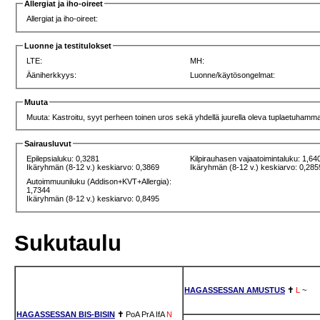
Allergiat ja iho-oireet
Allergiat ja iho-oireet:
Luonne ja testitulokset
LTE:
MH:
Ääniherkkyys:
Luonne/käytösongelmat:
Muuta
Muuta: Kastroitu, syyt perheen toinen uros sekä yhdellä juurella oleva tuplaetuhamm
Sairausluvut
Epilepsialuku: 0,3281
Kilpirauhasen vajaatoimintaluku: 1,64
Ikäryhmän (8-12 v.) keskiarvo: 0,3869
Ikäryhmän (8-12 v.) keskiarvo: 0,285
Autoimmuuniluku (Addison+KVT+Allergia):
1,7344
Ikäryhmän (8-12 v.) keskiarvo: 0,8495
Sukutaulu
HAGASSESSAN AMUSTUS
✝
L
~
HAGASSESSAN BIS-BISIN
✝
PoA
PrA
IfA
N