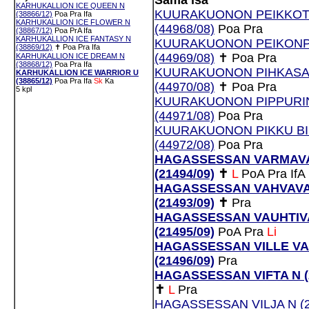
Sama isä
KARHUKALLION ICE QUEEN N
KUURAKUONON PEIKKOT
(38866/12)
Poa
Pra
Ifa
KARHUKALLION ICE FLOWER N
(44968/08)
Poa
Pra
(38867/12)
Poa
PrA
Ifa
KARHUKALLION ICE FANTASY N
KUURAKUONON PEIKON
(38869/12)
✝
Poa
Pra
Ifa
(44969/08)
✝
Poa
Pra
KARHUKALLION ICE DREAM N
(38868/12)
Poa
Pra
Ifa
KUURAKUONON PIHKASA
KARHUKALLION ICE WARRIOR U
(38865/12)
Poa
Pra
Ifa
Sk
Ka
(44970/08)
✝
Poa
Pra
5 kpl
KUURAKUONON PIPPURI
(44971/08)
Poa
Pra
KUURAKUONON PIKKU BIS
(44972/08)
Poa
Pra
HAGASSESSAN VARMAVA
(21494/09)
✝
L
PoA
Pra
IfA
HAGASSESSAN VAHVAVA
(21493/09)
✝
Pra
HAGASSESSAN VAUHTIV
(21495/09)
PoA
Pra
Li
HAGASSESSAN VILLE VA
(21496/09)
Pra
HAGASSESSAN VIFTA N (2
✝
L
Pra
HAGASSESSAN VILJA N (2