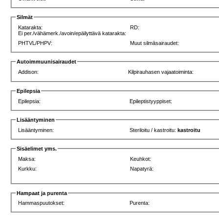
Silmät
Katarakta:
RD:
Ei per./vähämerk./avoin/epäilyttävä katarakta:
PHTVL/PHPV:
Muut silmäsairaudet:
Autoimmuunisairaudet
Addison:
Kilpirauhasen vajaatoiminta:
Epilepsia
Epilepsia:
Epileptistyyppiset:
Lisääntyminen
Lisääntyminen:
Steriloitu / kastroitu:
kastroitu
Sisäelimet yms.
Maksa:
Keuhkot:
Kurkku:
Napatyrä:
Hampaat ja purenta
Hammaspuutokset:
Purenta: