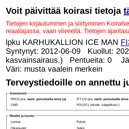
Voit päivittää koirasi tietoja
t
Tietojen kirjautuminen ja siirtyminen KoiraN
reaaliajassa, vaan viiveellä. Tietojen ajant
lpku KARHUKALLION ICE MAN
FI
Syntynyt: 2012-06-09 Kuollut: 20
kasvainsairaus.) Pentueita: 0 Jäl
Väri: musta vaalein merkein
Terveystiedoille on annettu j
Geenitestit
PRCD-pra:
vanh. perusteella terve (a)
IFT122-pra:
vanh. perusteella terve
CMR:
POU1F1 (Aivolis. kääpiökasv.):
Nivelet ja luusto
Lonkat:
Polvet:
Olkanivelet:
Selkä: