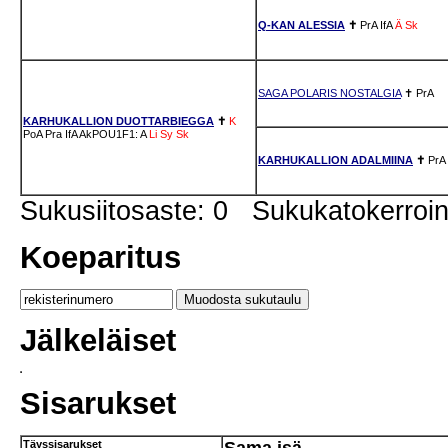
Q-KAN ALESSIA
✝
PrA
IfA
Ä
Sk
SAGA POLARIS NOSTALGIA
✝
PrA
KARHUKALLION DUOTTARBIEGGA
✝
K
PoA
Pra
IfA
AkPOU1F1: A
Li
Sy
Sk
KARHUKALLION ADALMIINA
✝
PrA
Sukusiitosaste: 0 Sukukatokerro
Koeparitus
Jälkeläiset
Sisarukset
Täyssisarukset