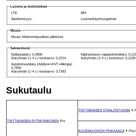
Luonne ja testitulokset
LTE:
MH:
Ääniherkkyys:
Luonne/käytösongelmat:
Muuta
Muuta: Molemminpuolinen piilokives
Sairausluvut
Epilepsialuku: 0,3906
Kilpirauhasen vajaatoimintaluku: 0,21
Ikäryhmän (1-4 v.) keskiarvo: 0,2214
Ikäryhmän (1-4 v.) keskiarvo: 0,2108
Autoimmuuniluku (Addison+KVT+Allergia):
0,7656
Ikäryhmän (1-4 v.) keskiarvo: 0,7383
Sukutaulu
TINTTARAISEN STAALONTUOMA
✝
TINTTARAISEN RYTMI RIIKONEN
Pra
KUURAKUONON PIHKASAGA
✝
Poa