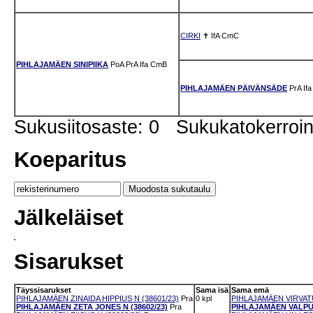
CIRKI
✝
IfA
CmC
PIHLAJAMÄEN SINIPIIKA
PoA
PrA
Ifa
CmB
PIHLAJAMÄEN PÄIVÄNSÄDE
PrA
Ifa
Sukusiitosaste: 0 Sukukatokerro
Koeparitus
Jälkeläiset
Sisarukset
Täyssisarukset
Sama isä
Sama emä
PIHLAJAMÄEN ZINAIDA HIPPIUS N (38601/23)
Pra
0 kpl
PIHLAJAMÄEN VIRVATU
PIHLAJAMÄEN ZETA JONES N (38602/23)
Pra
PIHLAJAMÄEN VALPURI