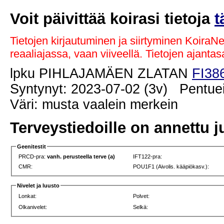
Voit päivittää koirasi tietoja
t
Tietojen kirjautuminen ja siirtyminen KoiraN
reaaliajassa, vaan viiveellä. Tietojen ajant
lpku PIHLAJAMÄEN ZLATAN
FI38
Syntynyt: 2023-07-02 (3v) Pentuei
Väri: musta vaalein merkein
Terveystiedoille on annettu j
Geenitestit
PRCD-pra:
vanh. perusteella terve (a)
IFT122-pra:
CMR:
POU1F1 (Aivolis. kääpiökasv.):
Nivelet ja luusto
Lonkat:
Polvet:
Olkanivelet:
Selkä: