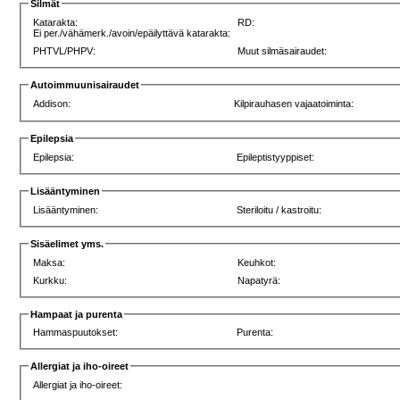
Silmät
Katarakta:
RD:
Ei per./vähämerk./avoin/epäilyttävä katarakta:
PHTVL/PHPV:
Muut silmäsairaudet:
Autoimmuunisairaudet
Addison:
Kilpirauhasen vajaatoiminta:
Epilepsia
Epilepsia:
Epileptistyyppiset:
Lisääntyminen
Lisääntyminen:
Steriloitu / kastroitu:
Sisäelimet yms.
Maksa:
Keuhkot:
Kurkku:
Napatyrä:
Hampaat ja purenta
Hammaspuutokset:
Purenta:
Allergiat ja iho-oireet
Allergiat ja iho-oireet: