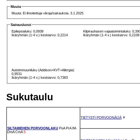
Muuta
Muuta: Ei ilmoitettuja vikoja/sairauksia. 3.1.2025
Sairausluvut
Epilepsialuku: 0,0938
Kilpirauhasen vajaatoimintaluku: 0,39
Ikäryhmän (1-4 v.) keskiarvo: 0,2214
Ikäryhmän (1-4 v.) keskiarvo: 0,2108
Autoimmuuniluku (Addison+KVT+Allergia):
0,9531
Ikäryhmän (1-4 v.) keskiarvo: 0,7383
Sukutaulu
TIETYSTI PORVOONÄIJÄ
✝
SILTAMIEHEN PORVOONLAKU
PoA
PrA
IfA
DmA
CmA
S