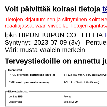
Voit päivittää koirasi tietoja
t
Tietojen kirjautuminen ja siirtyminen KoiraN
reaaliajassa, vaan viiveellä. Tietojen ajant
lpkn HIPUNHUIPUN COETTELIA
Syntynyt: 2023-07-09 (3v) Pentuei
Väri: musta vaalein merkein
Terveystiedoille on annettu j
Geenitestit
PRCD-pra:
vanh. perusteella terve (a)
IFT122-pra:
vanh. perusteella terve
CMR:
vanh. perusteella terve (a)
POU1F1 (Aivolis. kääpiökasv.):
Nivelet ja luusto
Lonkat:
B/B
Polvet:
Olkanivelet:
Selkä:
LTV0