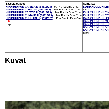
Täyssisarukset
Sama isä
HIPUNHUIPUN CAISILA N (38512/23)
Poa
Pra
Ifa
Dma
Cma
KAIRANLUMON LEIJT
HIPUNHUIPUN CORLU N (38513/23)
L
Poa
Pra
Ifa
Dma
Cma
CmA
HIPUNHUIPUN CAITZIA N (38514/23)
L
Poa
Pra
Ifa
Dma
Cma
KAIRANLUMON LEINI
HIPUNHUIPUN CUMAUS U (38516/23)
L
Poa
Pra
Ifa
Dma
Cma
KAIRANLUMON LEETA
HIPUNHUIPUN CULHARI U (38517/23)
L
Poa
Pra
Ifa
Dma
Cma
KAIRANLUMON LUNKK
S
B
KAIRANLUMON LOHU
5 kpl
KAIRANLUMON LEEKS
KAIRANLUMON LANKE
KAIRANLUMON LAAKR
8 kpl
Kuvat