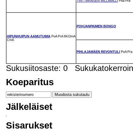
TINTTARAISEN MILLIMALLI
Poa
Pra
POHJANPAIMEN BONGO
HIPUNHUIPUN AAMUTUIMA
PoA
PrA
IfA
DmA
CmA
PIHLAJAMÄEN REVONTULI
PoA
Pra
Sukusiitosaste: 0 Sukukatokerro
Koeparitus
Jälkeläiset
Sisarukset