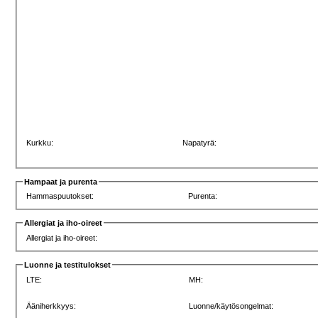
Kurkku:
Napatyrä:
Hampaat ja purenta
Hammaspuutokset:
Purenta:
Allergiat ja iho-oireet
Allergiat ja iho-oireet:
Luonne ja testitulokset
LTE:
MH:
Ääniherkkyys:
Luonne/käytösongelmat: