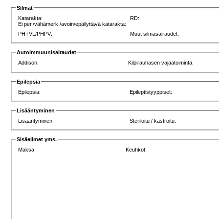
Silmät
Katarakta:
RD:
Ei per./vähämerk./avoin/epäilyttävä katarakta:
PHTVL/PHPV:
Muut silmäsairaudet:
Autoimmuunisairaudet
Addison:
Kilpirauhasen vajaatoiminta:
Epilepsia
Epilepsia:
Epileptistyyppiset:
Lisääntyminen
Lisääntyminen:
Steriloitu / kastroitu:
Sisäelimet yms.
Maksa:
Keuhkot: