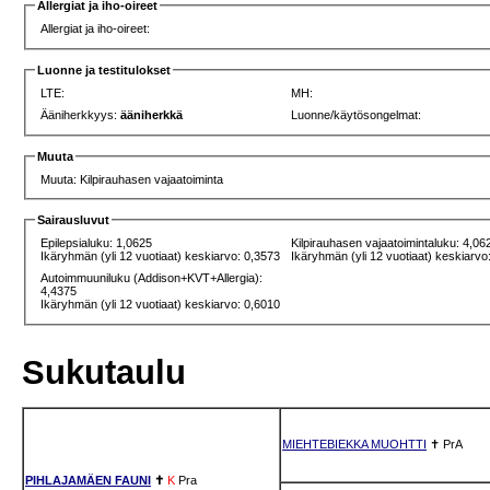
Allergiat ja iho-oireet
Allergiat ja iho-oireet:
Luonne ja testitulokset
LTE:
MH:
Ääniherkkyys:
ääniherkkä
Luonne/käytösongelmat:
Muuta
Muuta: Kilpirauhasen vajaatoiminta
Sairausluvut
Epilepsialuku: 1,0625
Kilpirauhasen vajaatoimintaluku: 4,06
Ikäryhmän (yli 12 vuotiaat) keskiarvo: 0,3573
Ikäryhmän (yli 12 vuotiaat) keskiarvo
Autoimmuuniluku (Addison+KVT+Allergia):
4,4375
Ikäryhmän (yli 12 vuotiaat) keskiarvo: 0,6010
Sukutaulu
MIEHTEBIEKKA MUOHTTI
✝
PrA
PIHLAJAMÄEN FAUNI
✝
K
Pra