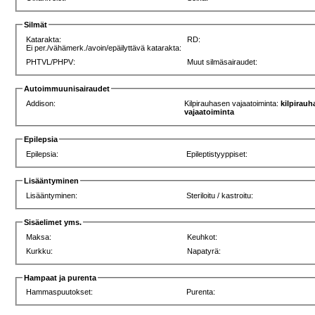
Silmät
Katarakta:
RD:
Ei per./vähämerk./avoin/epäilyttävä katarakta:
PHTVL/PHPV:
Muut silmäsairaudet:
Autoimmuunisairaudet
Addison:
Kilpirauhasen vajaatoiminta:
kilpirau
vajaatoiminta
Epilepsia
Epilepsia:
Epileptistyyppiset:
Lisääntyminen
Lisääntyminen:
Steriloitu / kastroitu:
Sisäelimet yms.
Maksa:
Keuhkot:
Kurkku:
Napatyrä:
Hampaat ja purenta
Hammaspuutokset:
Purenta: