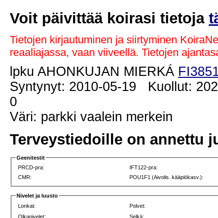
Voit päivittää koirasi tietoja
t
Tietojen kirjautuminen ja siirtyminen KoiraN
reaaliajassa, vaan viiveellä. Tietojen ajant
lpku AHONKUJAN MIERKÁ
FI385
Syntynyt: 2010-05-19 Kuollut: 202
0
Väri: parkki vaalein merkein
Terveystiedoille on annettu j
Geenitestit
PRCD-pra:
IFT122-pra:
CMR:
POU1F1 (Aivolis. kääpiökasv.):
Nivelet ja luusto
Lonkat:
Polvet:
Olkanivelet:
Selkä: