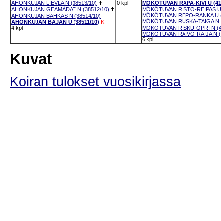
AHONKUJAN LIEVLA N (38513/10)
✝
0 kpl
MÖKÖTUVAN RAPA-KIVI U (41
AHONKUJAN GEAMÁDAT N (38512/10)
✝
MÖKÖTUVAN RISTO-REIPAS U 
MÖKÖTUVAN REPO-RANKA U (4
AHONKUJAN BAHKAS N (38514/10)
MÖKÖTUVAN RUSKA-TAIGA N (
AHONKUJAN BAJÁN U (38511/10)
K
4 kpl
MÖKÖTUVAN RISKU-OPRI N (4
MÖKÖTUVAN RAIVO-RAIJA N (4
6 kpl
Kuvat
Koiran tulokset vuosikirjassa