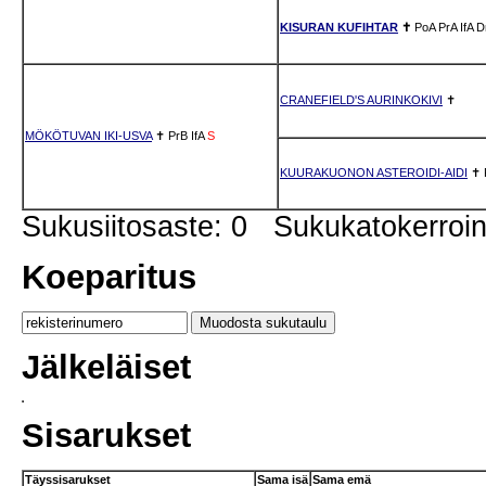
KISURAN KUFIHTAR
✝
PoA
PrA
IfA
D
CRANEFIELD'S AURINKOKIVI
✝
MÖKÖTUVAN IKI-USVA
✝
PrB
IfA
S
KUURAKUONON ASTEROIDI-AIDI
✝
Sukusiitosaste: 0 Sukukatokerro
Koeparitus
Jälkeläiset
Sisarukset
Täyssisarukset
Sama isä
Sama emä