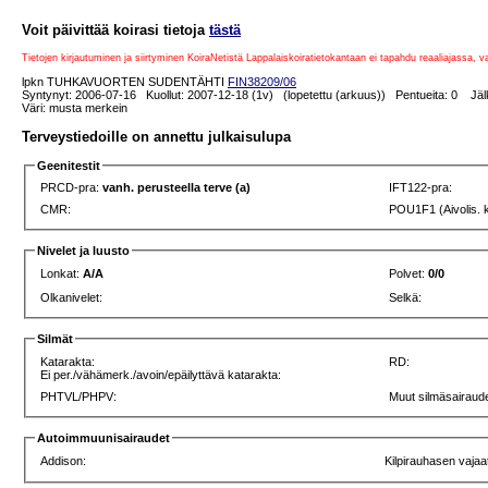
Voit päivittää koirasi tietoja
tästä
Tietojen kirjautuminen ja siirtyminen KoiraNetistä Lappalaiskoiratietokantaan ei tapahdu reaaliajassa, 
lpkn TUHKAVUORTEN SUDENTÄHTI
FIN38209/06
Syntynyt: 2006-07-16 Kuollut: 2007-12-18 (1v) (lopetettu (arkuus)) Pentueita: 0 Jälk
Väri: musta merkein
Terveystiedoille on annettu julkaisulupa
Geenitestit
PRCD-pra:
vanh. perusteella terve (a)
IFT122-pra:
CMR:
POU1F1 (Aivolis. 
Nivelet ja luusto
Lonkat:
A/A
Polvet:
0/0
Olkanivelet:
Selkä:
Silmät
Katarakta:
RD:
Ei per./vähämerk./avoin/epäilyttävä katarakta:
PHTVL/PHPV:
Muut silmäsairaude
Autoimmuunisairaudet
Addison:
Kilpirauhasen vajaa