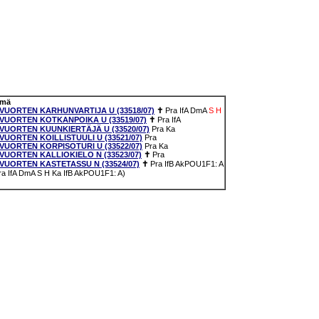
emä
VUORTEN KARHUNVARTIJA U (33518/07)
✝
Pra
IfA
DmA
S
H
VUORTEN KOTKANPOIKA U (33519/07)
✝
Pra
IfA
VUORTEN KUUNKIERTÄJÄ U (33520/07)
Pra
Ka
UORTEN KOILLISTUULI U (33521/07)
Pra
UORTEN KORPISOTURI U (33522/07)
Pra
Ka
UORTEN KALLIOKIELO N (33523/07)
✝
Pra
VUORTEN KASTETASSU N (33524/07)
✝
Pra
IfB
AkPOU1F1: A
Pra IfA DmA S H Ka IfB AkPOU1F1: A)