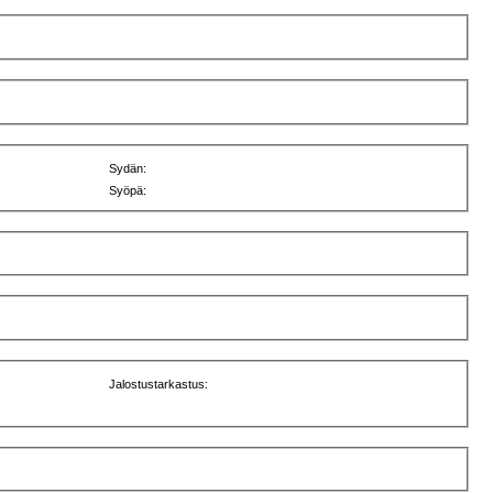
Sydän:
Syöpä:
Jalostustarkastus: