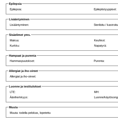
Epilepsia
Epilepsia:
Epileptistyyppiset:
Lisääntyminen
Lisääntyminen:
Steriloitu / kastroitu
Sisäelimet yms.
Maksa:
Keuhkot:
Kurkku:
Napatyrä:
Hampaat ja purenta
Hammaspuutokset:
Purenta:
Allergiat ja iho-oireet
Allergiat ja iho-oireet:
Luonne ja testitulokset
LTE:
MH:
Ääniherkkyys:
Luonne/käytösong
Muuta
Muuta: todella pelokas, lopetettu