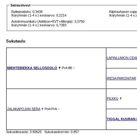
Sairausluvut
Epilepsialuku: 0,3438
Kilpirauhasen vaja
Ikäryhmän (1-4 v.) keskiarvo: 0,2214
Ikäryhmän (1-4 v.)
Autoimmuuniluku (Addison+KVT+Allergia): 3,3750
Ikäryhmän (1-4 v.) keskiarvo: 0,7383
Sukutaulu
LAPINLUMON CEA
MIEHTEBIEKKA SELLOSOOLO
✝
PrA
IfB
~
IRESA PARONITAR
PILKKU
✝
JALAKAPOJAN SERA
✝
PoA
PrA
~
TIGGAL KUURAN 
Sukusiitosaste: 3.90625 Sukukatokerroin: 0.857