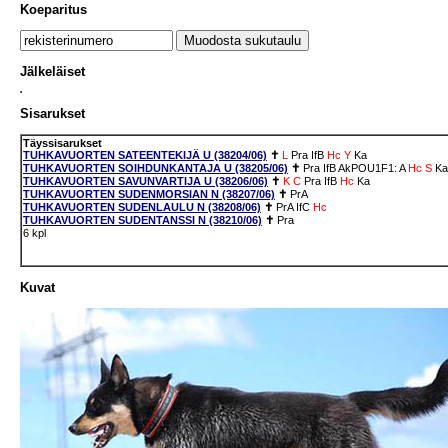
Koeparitus
Jälkeläiset
Sisarukset
Täyssisarukset
TUHKAVUORTEN SATEENTEKIJÄ U (38204/06)
✝
L
Pra
IfB
Hc
Y
Ka
TUHKAVUORTEN SOIHDUNKANTAJA U (38205/06)
✝
Pra
IfB
AkPOU1F1: A
Hc
S
Ka
TUHKAVUORTEN SAVUNVARTIJA U (38206/06)
✝
K
C
Pra
IfB
Hc
Ka
TUHKAVUORTEN SUDENMORSIAN N (38207/06)
✝
PrA
TUHKAVUORTEN SUDENLAULU N (38208/06)
✝
PrA
IfC
Hc
TUHKAVUORTEN SUDENTANSSI N (38210/06)
✝
Pra
6 kpl
Kuvat