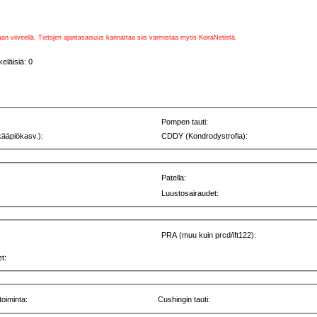
vaan viiveellä. Tietojen ajantasaisuus kannattaa siis varmistaa myös KoiraNetistä.
eläisiä: 0
Pompen tauti:
kääpiökasv.):
CDDY (Kondrodystrofia):
Patella:
Luustosairaudet:
PRA (muu kuin prcd/ift122):
t:
toiminta:
Cushingin tauti: