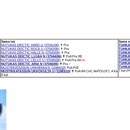
Sama isä
Sama 
NUTUKAS DEICTIC HARD U (37041/06)
✝
Pra
TUHKA
NUTUKAS DEICTIC ROCK U (37042/06)
✝
Pra
TUHKA
NUTUKAS DEICTIC HALLE N (37043/06)
✝
Pra
TUHKA
TUHKAV
NUTUKAS DEICTIC LUJAH N (37044/06)
✝
PoA
Pra
IfB
TUHKAV
NUTUKAS DEICTIC CELLO U (37045/06)
✝
PoA
Pra
IfA
Hc
TUHKAV
NUTUKAS DEICTIC ARIA N (37046/06)
✝
Pra
~
TUHKA
MUSTIKKATASSUN UNIHIEKKA N (11984/10)
PoA
PrB
7 kpl (
MUSTIKKATASSUN UKKOKULTA U (11983/10)
✝
PoA
IfA
CmC
AkPOU1F1: A
Ka
8 kpl