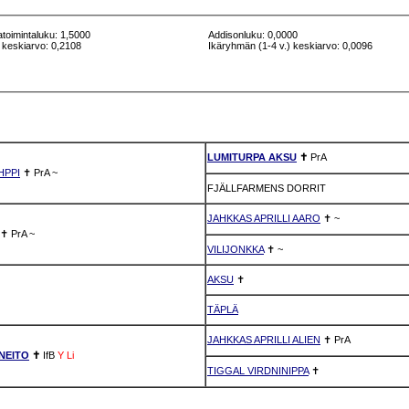
atoimintaluku: 1,5000
Addisonluku: 0,0000
 keskiarvo: 0,2108
Ikäryhmän (1-4 v.) keskiarvo: 0,0096
LUMITURPA AKSU
✝
PrA
HPPI
✝
PrA
~
FJÄLLFARMENS DORRIT
JAHKKAS APRILLI AARO
✝
~
✝
PrA
~
VILIJONKKA
✝
~
AKSU
✝
TÄPLÄ
JAHKKAS APRILLI ALIEN
✝
PrA
NEITO
✝
IfB
Y
Li
TIGGAL VIRDNINIPPA
✝