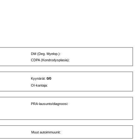
DM (Deg. Myelop.):
CDPA (Kondrodysplasia):
Kyynärät:
0/0
OI-kantaja:
PRA-lausunto/diagnoosi:
Muut autoimmuunit: