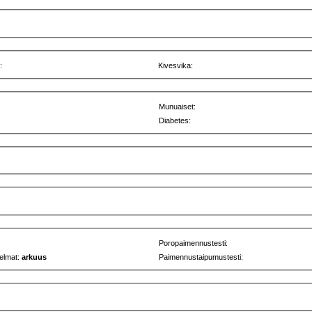
:
Kivesvika:
Munuaiset:
Diabetes:
Poropaimennustesti:
elmat:
arkuus
Paimennustaipumustesti: