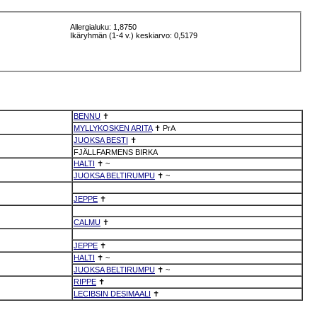
Allergialuku: 1,8750
Ikäryhmän (1-4 v.) keskiarvo: 0,5179
BENNU
✝
MYLLYKOSKEN ARITA
✝
PrA
JUOKSA BESTI
✝
FJÄLLFARMENS BIRKA
HALTI
✝
~
JUOKSA BELTIRUMPU
✝
~
JEPPE
✝
CALMU
✝
JEPPE
✝
HALTI
✝
~
JUOKSA BELTIRUMPU
✝
~
RIPPE
✝
LECIBSIN DESIMAALI
✝