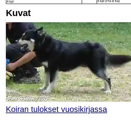
4 kpl (Pra B Ka)
4 kpl
Kuvat
Koiran tulokset vuosikirjassa