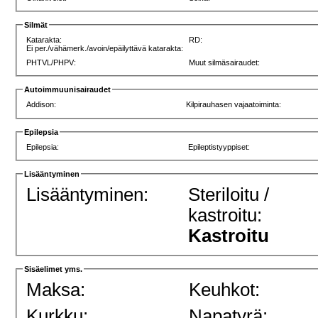
Silmät
Katarakta:
RD:
Ei per./vähämerk./avoin/epäilyttävä katarakta:
PHTVL/PHPV:
Muut silmäsairaudet:
Autoimmuunisairaudet
Addison:
Kilpirauhasen vajaatoiminta:
Epilepsia
Epilepsia:
Epileptistyyppiset:
Lisääntyminen
Lisääntyminen:
Steriloitu /
kastroitu:
Kastroitu
Sisäelimet yms.
Maksa:
Keuhkot:
Kurkku:
Napatyrä: