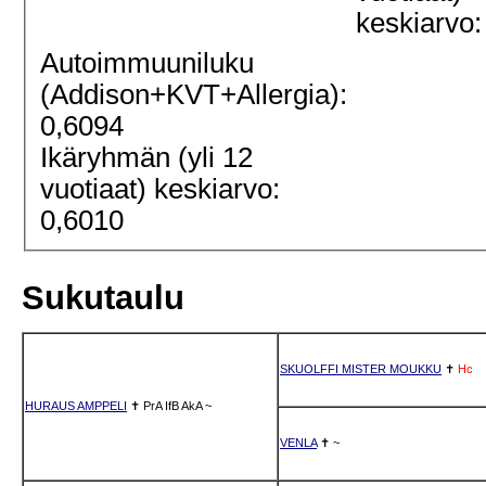
keskiarvo:
Autoimmuuniluku
(Addison+KVT+Allergia):
0,6094
Ikäryhmän (yli 12
vuotiaat) keskiarvo:
0,6010
Sukutaulu
SKUOLFFI MISTER MOUKKU
✝
Hc
HURAUS AMPPELI
✝
PrA
IfB
AkA
~
VENLA
✝
~