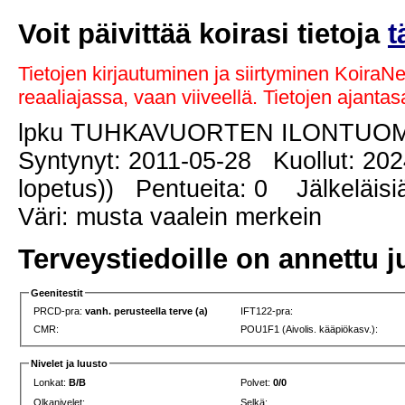
Voit päivittää koirasi tietoja
t
Tietojen kirjautuminen ja siirtyminen KoiraN
reaaliajassa, vaan viiveellä. Tietojen ajant
lpku TUHKAVUORTEN ILONTUO
Syntynyt: 2011-05-28 Kuollut: 202
lopetus)) Pentueita: 0 Jälkeläisiä
Väri: musta vaalein merkein
Terveystiedoille on annettu j
Geenitestit
PRCD-pra:
vanh. perusteella terve (a)
IFT122-pra:
CMR:
POU1F1 (Aivolis. kääpiökasv.):
Nivelet ja luusto
Lonkat:
B/B
Polvet:
0/0
Olkanivelet:
Selkä: