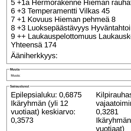
5 +1a Hermorakenne Hieman rauha
6 +3 Temperamentti Vilkas 45
7 +1 Kovuus Hieman pehmeä 8
8 +3 Luoksepäästävyys Hyväntahtoi
9 ++ Laukauspelottomuus Laukaus
Yhteensä 174
Ääniherkkyys:
Muuta
Muuta:
Sairausluvut
Epilepsialuku: 0,6875
Kilpirauha
Ikäryhmän (yli 12
vajaatoimi
vuotiaat) keskiarvo:
0,3281
0,3573
Ikäryhmän 
vuotiaat)