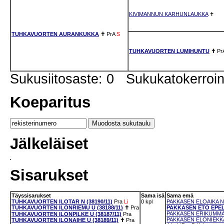
KIVIMANNUN KARHUNLAUKKA
✝
TUHKAVUORTEN AURANKUKKA
✝
PrA
S
TUHKAVUORTEN LUMIHUNTU
✝
Pr
Sukusiitosaste: 0 Sukukatokerro
Koeparitus
Jälkeläiset
Sisarukset
Täyssisarukset
Sama isä
Sama emä
TUHKAVUORTEN ILOTAR N (38190/11)
Pra
Li
0 kpl
PAKKASEN ELOAIKA N 
TUHKAVUORTEN ILONRIEMU U (38188/11)
✝
Pra
PAKKASEN ETO EPELI 
PAKKASEN ERIKUMMAH
TUHKAVUORTEN ILONPILKE U (38187/11)
Pra
PAKKASEN ELONIEKKA 
TUHKAVUORTEN ILONAIHE U (38189/11)
✝
Pra