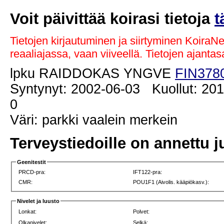
Voit päivittää koirasi tietoja
t
Tietojen kirjautuminen ja siirtyminen KoiraN
reaaliajassa, vaan viiveellä. Tietojen ajant
lpku RAIDDOKAS YNGVE
FIN378
Syntynyt: 2002-06-03 Kuollut: 201
0
Väri: parkki vaalein merkein
Terveystiedoille on annettu j
Geenitestit
PRCD-pra:
IFT122-pra:
CMR:
POU1F1 (Aivolis. kääpiökasv.):
Nivelet ja luusto
Lonkat:
Polvet:
Olkanivelet:
Selkä: