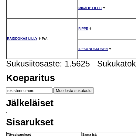
MIKÄLIE FILTTI
✝
RIPPE
✝
RAIDDOKAS LILLY
✝
PrA
IRESA NOKKONEN
✝
Sukusiitosaste: 1.5625 Sukukato
Koeparitus
Jälkeläiset
Sisarukset
Täyssisarukset
Sama isä