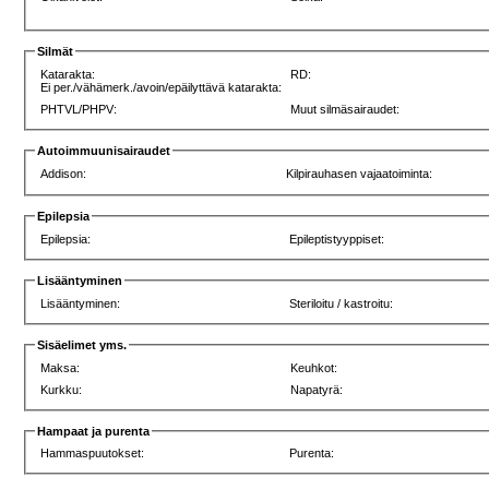
Silmät
Katarakta:
RD:
Ei per./vähämerk./avoin/epäilyttävä katarakta:
PHTVL/PHPV:
Muut silmäsairaudet:
Autoimmuunisairaudet
Addison:
Kilpirauhasen vajaatoiminta:
Epilepsia
Epilepsia:
Epileptistyyppiset:
Lisääntyminen
Lisääntyminen:
Steriloitu / kastroitu:
Sisäelimet yms.
Maksa:
Keuhkot:
Kurkku:
Napatyrä:
Hampaat ja purenta
Hammaspuutokset:
Purenta: