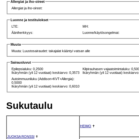
Allergiat ja iho-oireet
Allergiat ja iho-oireet:
Luonne ja testitulokset
LTE:
MH:
Ääniherkkyys:
Luonne/käytösongelmat:
Muuta
Muuta: Luustosairaudet: takajalat kääntyi vatsan alle
Sairausluvut
Epilepsialuku: 0,2500
Kilpirauhasen vajaatoimintaluku: 0,50
Ikäryhmän (yli 12 vuotiaat) keskiarvo: 0,3573
Ikäryhmän (yli 12 vuotiaat) keskiarvo
Autoimmuuniluku (Addison+KVT+Allergia):
0,5000
Ikäryhmän (yli 12 vuotiaat) keskiarvo: 0,6010
Sukutaulu
HEIMO
✝
JUOKSA RONSSI
✝