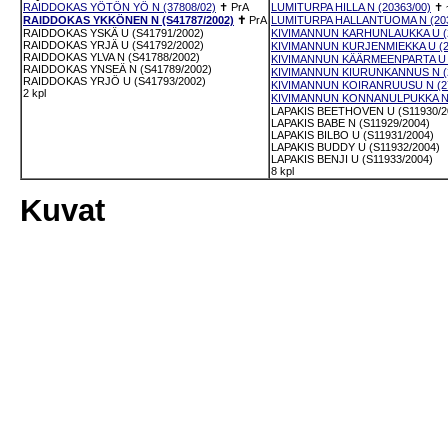
RAIDDOKAS YÖTÖN YÖ N (37808/02)
✝
PrA
LUMITURPA HILLA N (20363/00)
✝
RAIDDOKAS YKKÖNEN N (S41787/2002)
✝
PrA
LUMITURPA HALLANTUOMA N (203
RAIDDOKAS YSKÄ U (S41791/2002)
KIVIMANNUN KARHUNLAUKKA U (2
RAIDDOKAS YRJÄ U (S41792/2002)
KIVIMANNUN KURJENMIEKKA U (2
RAIDDOKAS YLVA N (S41788/2002)
KIVIMANNUN KÄÄRMEENPARTA U (
RAIDDOKAS YNSEÄ N (S41789/2002)
KIVIMANNUN KIURUNKANNUS N (2
RAIDDOKAS YRJÖ U (S41793/2002)
KIVIMANNUN KOIRANRUUSU N (27
2 kpl
KIVIMANNUN KONNANULPUKKA N 
LAPAKIS BEETHOVEN U (S11930/2
LAPAKIS BABE N (S11929/2004)
LAPAKIS BILBO U (S11931/2004)
LAPAKIS BUDDY U (S11932/2004)
LAPAKIS BENJI U (S11933/2004)
8 kpl
Kuvat