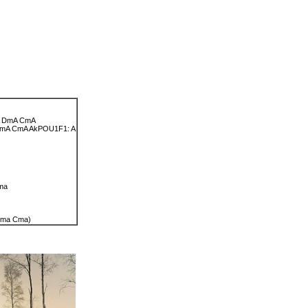
DmA
CmA
mA
CmA
AkPOU1F1: A
ma
 Dma Cma)