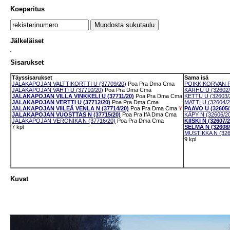
Koeparitus
Jälkeläiset
Sisarukset
Täyssisarukset
Sama isä
JALAKAPOJAN VALTTIKORTTI U (37709/20)
Poa
Pra
Dma
Cma
POIKKIKORVAN P
JALAKAPOJAN VAHTI U (37710/20)
Poa
Pra
Dma
Cma
KARHU U (32602/
JALAKAPOJAN VILLA VINKKELI U (37711/20)
Poa
Pra
Dma
Cma
KETTU U (32603/
JALAKAPOJAN VERTTI U (37712/20)
Poa
Pra
Dma
Cma
MATTI U (32604/2
JALAKAPOJAN VIILEÄ VENLA N (37714/20)
Poa
Pra
Dma
Cma
Y
PAAVO U (32605/
JALAKAPOJAN VUOSTTAS N (37715/20)
Poa
Pra
IfA
Dma
Cma
KÄPY N (32606/2
JALAKAPOJAN VERONIKA N (37716/20)
Poa
Pra
Dma
Cma
KIISKI N (32607/2
7 kpl
SELMA N (32608/
MUSTIKKA N (326
9 kpl
Kuvat