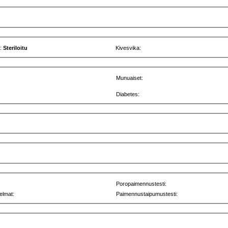
u:
Steriloitu
Kivesvika:
Munuaiset:
Diabetes:
Poropaimennustesti:
elmat:
Paimennustaipumustesti: