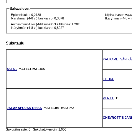
Sairausluvut
Epilepsialuku: 0,2188
Kilpirauhasen vaja
Ikäryhmän (4-8 v.) keskiarvo: 0,3078
Ikäryhmän (4-8 v.)
Autoimmuuniluku (Addison+KVT+Allergia): 1,2813
Ikäryhmän (4-8 v.) keskiarvo: 0,8227
Sukutaulu
KAUKAMETSÄN KÄ
ASLAK
PoA
PrA
DmA
CmA
TILHKU
VERTTI
✝
JALAKAPOJAN RIESA
PoA
PrA
IfA
DmA
CmA
CHEVROTT'S JAN
Sukusiitosaste: 0 Sukukatokerroin: 1.000