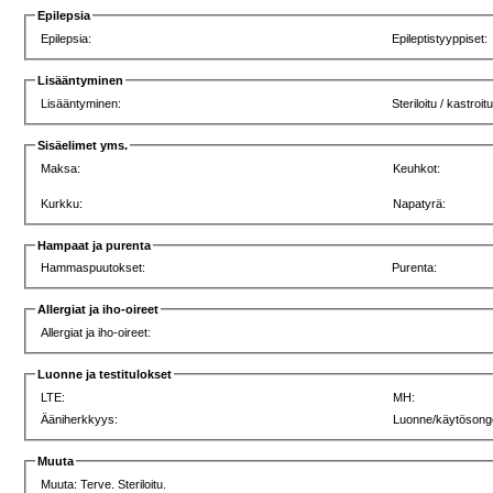
Epilepsia
Epilepsia:
Epileptistyyppiset:
Lisääntyminen
Lisääntyminen:
Steriloitu / kastroit
Sisäelimet yms.
Maksa:
Keuhkot:
Kurkku:
Napatyrä:
Hampaat ja purenta
Hammaspuutokset:
Purenta:
Allergiat ja iho-oireet
Allergiat ja iho-oireet:
Luonne ja testitulokset
LTE:
MH:
Ääniherkkyys:
Luonne/käytösong
Muuta
Muuta: Terve. Steriloitu.