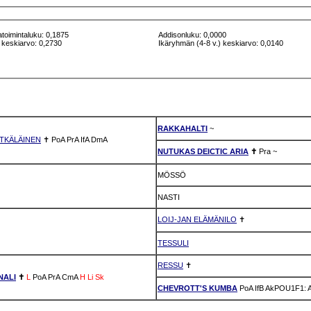
atoimintaluku: 0,1875
Addisonluku: 0,0000
 keskiarvo: 0,2730
Ikäryhmän (4-8 v.) keskiarvo: 0,0140
RAKKAHALTI
~
TKÄLÄINEN
✝
PoA
PrA
IfA
DmA
NUTUKAS DEICTIC ARIA
✝
Pra
~
MÖSSÖ
NASTI
LOIJ-JAN ELÄMÄNILO
✝
TESSULI
RESSU
✝
NALI
✝
L
PoA
PrA
CmA
H
Li
Sk
CHEVROTT'S KUMBA
PoA
IfB
AkPOU1F1: 