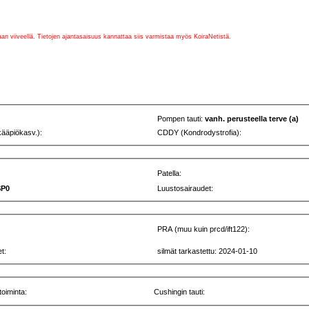
vaan viiveellä. Tietojen ajantasaisuus kannattaa siis varmistaa myös KoiraNetistä.
Pompen tauti:
vanh. perusteella terve (a)
kääpiökasv.):
CDDY (Kondrodystrofia):
Patella:
SP0
Luustosairaudet:
PRA (muu kuin prcd/ift122):
t:
silmät tarkastettu: 2024-01-10
toiminta:
Cushingin tauti: