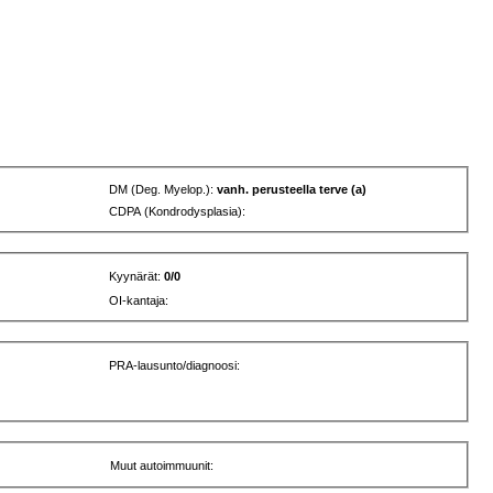
DM (Deg. Myelop.):
vanh. perusteella terve (a)
CDPA (Kondrodysplasia):
Kyynärät:
0/0
OI-kantaja:
PRA-lausunto/diagnoosi:
Muut autoimmuunit: