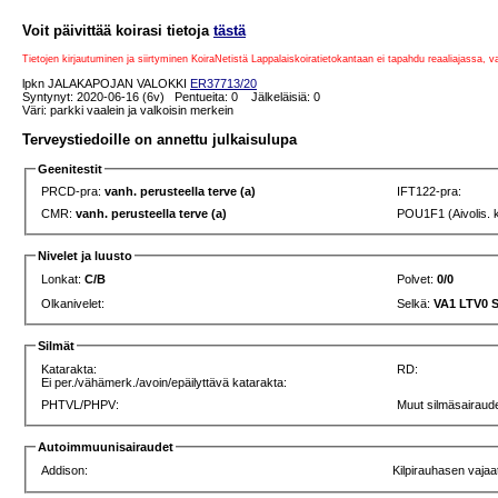
Voit päivittää koirasi tietoja
tästä
Tietojen kirjautuminen ja siirtyminen KoiraNetistä Lappalaiskoiratietokantaan ei tapahdu reaaliajassa, 
lpkn JALAKAPOJAN VALOKKI
ER37713/20
Syntynyt: 2020-06-16 (6v) Pentueita: 0 Jälkeläisiä: 0
Väri: parkki vaalein ja valkoisin merkein
Terveystiedoille on annettu julkaisulupa
Geenitestit
PRCD-pra:
vanh. perusteella terve (a)
IFT122-pra:
CMR:
vanh. perusteella terve (a)
POU1F1 (Aivolis. 
Nivelet ja luusto
Lonkat:
C/B
Polvet:
0/0
Olkanivelet:
Selkä:
VA1 LTV0 
Silmät
Katarakta:
RD:
Ei per./vähämerk./avoin/epäilyttävä katarakta:
PHTVL/PHPV:
Muut silmäsairaude
Autoimmuunisairaudet
Addison:
Kilpirauhasen vajaa