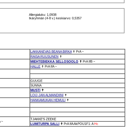
Allergialuku: 1,0938
Ikäryhmän (4-8 v.) keskiarvo: 0,5357
LAKKANEVAS BEANA BIRKA
✝
PrA
~
RAISA RUUSUNEN
✝
MIEHTEBIEKKA SELLOSOOLO
✝
PrA
IfB
~
HALLE
✝
PrA
IfA
~
GUUGE
SUNNA
MUSTI
✝
LOIJ-JAN ALMANDIINI
✝
HANKAMUKAN HEMULI
✝
TJAKKE'S ZEEKE
A
~
LUMITURPA SALLI
✝
PrA
IfA
AkPOU1F1: A
Hc