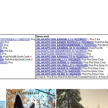
Sama emä
YRYPEKKA U (14807/20)
Pra
JALAKAPOJAN ÄÄNIVALLI U (52195/21)
L
Pra
B
Ka
20)
Pra
JALAKAPOJAN ÄÄNEN NOPEUS U (52196/21)
PoA
PrA
IfA
20)
Pra
JALAKAPOJAN ÄÄNENVAIMENNIN U (52197/21)
PrA
IfA
D
0)
Pra
JALAKAPOJAN ÄÄNIMALJA N (52198/21)
PoA
Pra
IfA
20)
Pra
Ka
JALAKAPOJAN ÄÄNIMERKKI N (52199/21)
Pra
0)
Pra
JALAKAPOJAN ÄÄNIRAUTA N (52200/21)
Pra
0)
PoA
PrA
IfB
DmA
CmA
H
JALAKAPOJAN ÄÄNIAALTO N (52201/21)
Pra
20)
PoA
PrA
IfA
DmA
CmA
S
JALAKAPOJAN HALLI U (44239/25)
Poa
Pra
Dma
Cma
09/20)
Pra
JALAKAPOJAN HURMA U (44240/25)
Poa
Pra
Dma
Cma
JALAKAPOJAN HALINALLE U (44241/25)
Poa
Pra
Dma
C
JALAKAPOJAN HAAVE N (44242/25)
Poa
Pra
Dma
Cma
JALAKAPOJAN HALTI N (44243/25)
Poa
Pra
Dma
Cma
JALAKAPOJAN HILMA N (44244/25)
Poa
Pra
Dma
Cma
13 kpl (L Pra B Ka PoA PrA IfA DmA CmA AkPOU1F1: A Poa